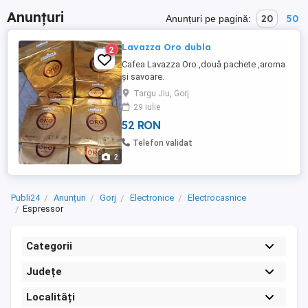
Anunțuri
20
50
Anunțuri pe pagină:
Lavazza Oro dubla
2
Cafea Lavazza Oro ,două pachete ,aroma
și savoare.
Targu Jiu, Gorj
29 iulie
52 RON
Telefon validat
2
Publi24
Anunțuri
Gorj
Electronice
Electrocasnice
Espressor
Categorii
Județe
Localități