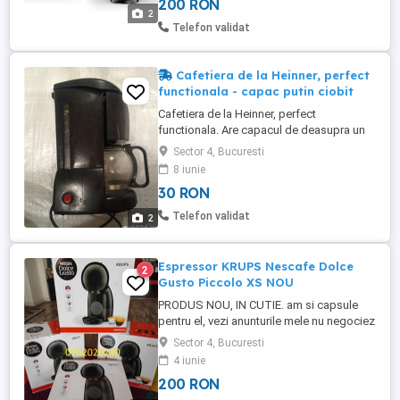
200 RON
COLECTIV, la orice ora, inclusiv Duminica
2
livrez oriunde in tara prin CURIER cu
Telefon validat
verificare colet, cost 25 ron. la plata ...
Cafetiera de la Heinner, perfect
functionala - capac putin ciobit
Cafetiera de la Heinner, perfect
functionala. Are capacul de deasupra un
pic ciobit - se vede in poza a doua, de
Sector 4, Bucuresti
aceea o dau la acest pret. Mai multe
8 iunie
detalii la telefon.
30 RON
Telefon validat
2
Espressor KRUPS Nescafe Dolce
2
Gusto Piccolo XS NOU
PRODUS NOU, IN CUTIE. am si capsule
pentru el, vezi anunturile mele nu negociez
si nu fac schimburi predare bucuresti
Sector 4, Bucuresti
centru, pasaj marasesti sau livrare
4 iunie
personala oriunde in bucuresti 20 ron
200 RON
livrare in tara prin curier, 30 ron la ramburs