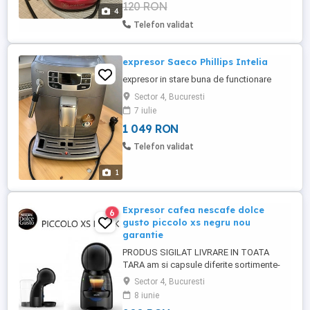
120 RON
oprire automata, curatare automata,
4
inaltime ajustabila a duzei ...
Telefon validat
expresor Saeco Phillips Intelia
expresor in stare buna de functionare
Sector 4, Bucuresti
7 iulie
1 049 RON
Telefon validat
1
Expresor cafea nescafe dolce
6
gusto piccolo xs negru nou
garantie
PRODUS SIGILAT LIVRARE IN TOATA
TARA am si capsule diferite sortimente-
vezi anunturile mele Nu negociez si nu fac
Sector 4, Bucuresti
schimburi predarea se face in statia de
8 iunie
tramvai PASAJ MARASESTI-CLUB