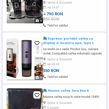
decalcifiat. Se ofera garantie.
Sector 4, Bucuresti
ieri 10:07
790 RON
850 RON
4
Telefon validat
Expresor portabil cafea cu
display si incalzire apa, type c
se vinde ce s vede. Produs nou. culoare
violet. Compatibil cafea măcinată capsule
Nespresso ei Nespresso Dolce Gusto
Sector 4, Bucuresti
ieri 08:36
350 RON
Telefon validat
5
Masina cafea Jura Ena 8
Masina cafea noua în cutie model 15491
Sector 4, Bucuresti
5 august