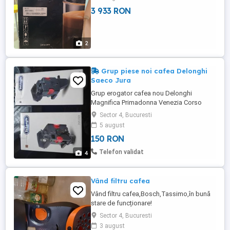
3 933 RON
2
Grup piese noi cafea Delonghi
Saeco Jura
Grup erogator cafea nou Delonghi
Magnifica Primadonna Venezia Corso
Saeco Intelia Minuto Pico Baristo Incanto
Sector 4, Bucuresti
Jura Ena sau MicroEna Livrare gratuita
5 august
Bucuresti.
150 RON
Telefon validat
4
Vând filtru cafea
Vând filtru cafea,Bosch,Tassimo,în bună
stare de funcționare!
Sector 4, Bucuresti
3 august