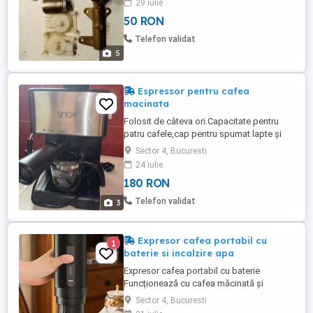
29 iulie
50 RON
Telefon validat
5
Espressor pentru cafea
macinata
Folosit de câteva ori.Capacitate pentru
patru cafele,cap pentru spumat lapte și
lingură pentru dozarea cafelei.
Sector 4, Bucuresti
24 iulie
180 RON
Telefon validat
3
Expresor cafea portabil cu
1
baterie si incalzire apa
Expresor cafea portabil cu baterie
Funcționează cu cafea măcinată și
capsule Nescafe. Poate funcționa cu apa
Sector 4, Bucuresti
calda sau rece sau poate încălzi aparatul