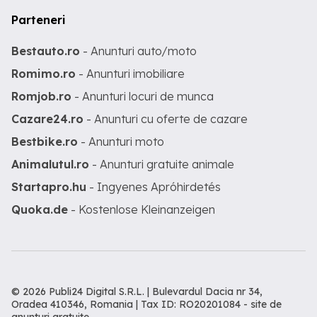
Parteneri
Bestauto.ro
- Anunturi auto/moto
Romimo.ro
- Anunturi imobiliare
Romjob.ro
- Anunturi locuri de munca
Cazare24.ro
- Anunturi cu oferte de cazare
Bestbike.ro
- Anunturi moto
Animalutul.ro
- Anunturi gratuite animale
Startapro.hu
- Ingyenes Apróhirdetés
Quoka.de
- Kostenlose Kleinanzeigen
© 2026 Publi24 Digital S.R.L. | Bulevardul Dacia nr 34,
Oradea 410346, Romania | Tax ID: RO20201084 -
site de