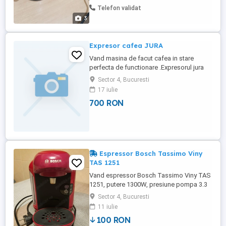
Telefon validat
3
Expresor cafea JURA
Vand masina de facut cafea in stare
perfecta de functionare .Expresorul jura
este modelul JURA IMPRESSA E 40 .
Sector 4, Bucuresti
17 iulie
700 RON
Espressor Bosch Tassimo Viny
TAS 1251
Vand espressor Bosch Tassimo Viny TAS
1251, putere 1300W, presiune pompa 3.3
bar, alimentare cu capsule, rezervor
Sector 4, Bucuresti
detasabil capacitate 0,7 L, ideal pentru
11 iulie
cafea calda, espresso, cappuccino, latte
100 RON
macciato, lapte cald, caffe crema. Functii: