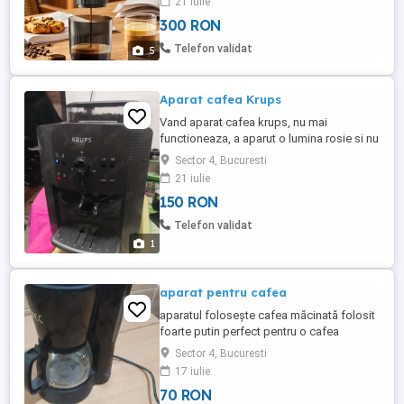
21 iulie
apa. ideal pentru ieșiri în natură, TIR, etc
300 RON
intr.un cuvânt portabil! Predare în zona
Eroii Revokutiei. Produs nou nout!
Telefon validat
5
Aparat cafea Krups
Vand aparat cafea krups, nu mai
functioneaza, a aparut o lumina rosie si nu
mai merge, mentionez ca functiona
Sector 4, Bucuresti
normal înainte! Nu trimit prin curier,
21 iulie
predare personală zona piata Reșița
150 RON
sector 4!
Telefon validat
1
aparat pentru cafea
aparatul folosește cafea măcinată folosit
foarte putin perfect pentru o cafea
savuroasă de dimineață
Sector 4, Bucuresti
17 iulie
70 RON