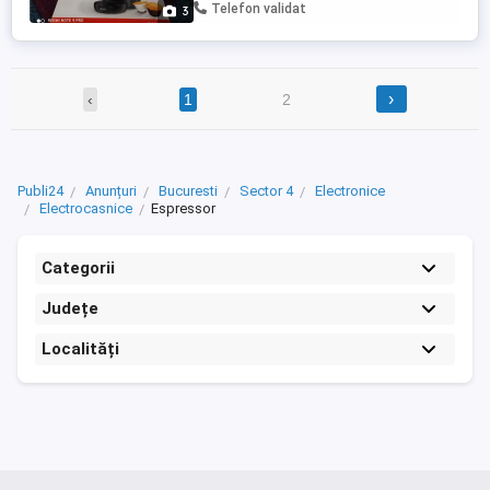
sau 20 ron la plata in avans in contul
Telefon validat
3
bancar transilvania, ...
›
‹
1
2
Publi24
Anunțuri
Bucuresti
Sector 4
Electronice
Electrocasnice
Espressor
Categorii
Județe
Localități