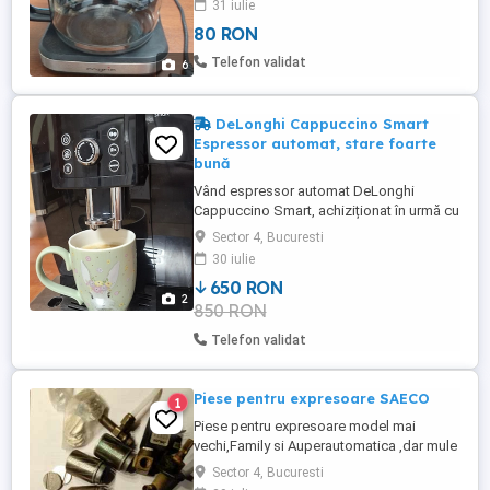
31 iulie
Functie mentinere cald Indicator nivel apa
80 RON
pe rezervor Vas cafea termorezistent
Display LCD Picioare aderente Capacitate
Telefon validat
6
rezervor apa (l): ...
DeLonghi Cappuccino Smart
Espressor automat, stare foarte
bună
Vând espressor automat DeLonghi
Cappuccino Smart, achiziționat în urmă cu
aproximativ 3 ani. Funcționează perfect,
Sector 4, Bucuresti
fără probleme tehnice. Prepară espresso
30 iulie
lung si scurt, Americano, Cappuccino,
650 RON
lapte spuma. Are toate accesoriile
2
850 RON
necesare. A fost utilizat și întreținut cu
grijă, cu decalcifieri și curățări ...
Telefon validat
Piese pentru expresoare SAECO
1
Piese pentru expresoare model mai
vechi,Family si Auperautomatica ,dar mule
merg si pe alte modele!
Sector 4, Bucuresti