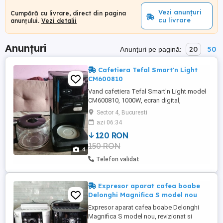
Vezi anunțuri
Cumpără cu livrare, direct din pagina
cu livrare
anunțului.
Vezi detalii
Anunțuri
20
50
Anunțuri pe pagină:
Cafetiera Tefal Smart'n Light
CM600810
Vand cafetiera Tefal Smart'n Light model
CM600810, 1000W, ecran digital,
capacitate 1,25 L, functie oprire automata
Sector 4, Bucuresti
dupa 30 min, sistem antipicurare, carafa
azi 06:34
din sticla, functie mentinere la cald,
120 RON
preparare programata, culoare negru,
150 RON
putin utilizata, stare perfecta.
4
Telefon validat
Expresor aparat cafea boabe
Delonghi Magnifica S model nou
Expresor aparat cafea boabe Delonghi
Magnifica S model nou, revizionat si