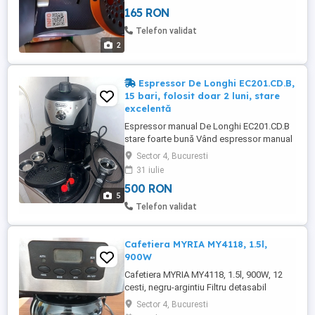
165 RON
Telefon validat
2
Espressor De Longhi EC201.CD.B,
15 bari, folosit doar 2 luni, stare
excelentă
Espressor manual De Longhi EC201.CD.B
stare foarte bună Vând espressor manual
De Longhi EC201.CD.B, folosit aproximativ
Sector 4, Bucuresti
2 luni, după care am trecut la un aparat
31 iulie
automat Philips 5500, motiv pentru care nu
500 RON
îl mai folosesc. Aparatul este în stare
5
foarte bună, funcționează impecabil și
Telefon validat
vine cu toate ...
Cafetiera MYRIA MY4118, 1.5l,
900W
Cafetiera MYRIA MY4118, 1.5l, 900W, 12
cesti, negru-argintiu Filtru detasabil
(pentru a-l scoate, trageti in sus) Filtru
Sector 4, Bucuresti
permanent din plastic Functie antipicurare