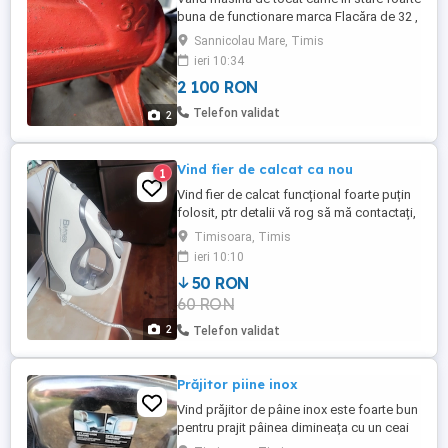
buna de functionare marca Flacăra de 32 ,
turatie de 78 ture min , motor monofazic
Sannicolau Mare, Timis
de 0,75 watt , piulita nou facuta , fara joc ,
ieri 10:34
tava alimentare si șasiu din inox , picioare
2 100 RON
reglabile ! Se vinde completa , cu cutit si
site de , 3 , 6 si 8 mm ascutite si ...
Telefon validat
2
Vind fier de calcat ca nou
1
Vind fier de calcat funcțional foarte puțin
folosit, ptr detalii vă rog să mă contactați,
mulțumesc
Timisoara, Timis
ieri 10:10
50 RON
60 RON
2
Telefon validat
Prăjitor piine inox
Vind prăjitor de pâine inox este foarte bun
pentru prajit pâinea dimineața cu un ceai
cald, ptr detalii și informații despre