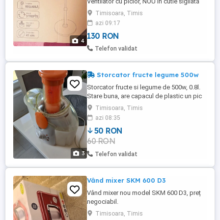
Ventilator cu picior, NOU în cutie sigilată
45 W oscilație 90 stânga dreapta, 3 trepte
Timisoara, Timis
vitexă, înălțime reglabilă, ventilare
azi 09:17
puternică, eficientă și silențioasă, grilaj de
130 RON
protecție metalică, diametru 41 cm.
4
Telefon validat
Storcator fructe legume 500w
Storcator fructe si legume de 500w, 0.8l.
Stare buna, are capacul de plastic un pic
ciobit, cum se vede in ultima poza.
Timisoara, Timis
azi 08:35
50 RON
60 RON
3
Telefon validat
Vând mixer SKM 600 D3
Vând mixer nou model SKM 600 D3, preț
negociabil.
Timisoara, Timis