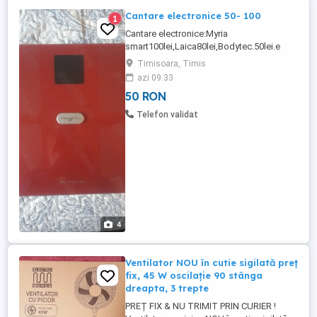
Cantare electronice 50- 100
1
Cantare electronice:Myria
smart100lei,Laica80lei,Bodytec.50lei.e
Boda,50
Timisoara, Timis
azi 09:33
50 RON
Telefon validat
4
Ventilator NOU în cutie sigilată preț
fix, 45 W oscilație 90 stânga
dreapta, 3 trepte
PREȚ FIX & NU TRIMIT PRIN CURIER !