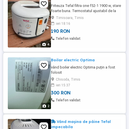
Friteuza Tefal filtra one f52-1 1900 w, stare
foarte buna. Termostatul ajustabil de la
150 C la 190 C
Timisoara, Timis
ieri 18:16
190 RON
Telefon validat
4
Boilar electric Optima
vând boiler electric Optima puțin a fost
folosit
Chisoda, Timis
ieri 15:37
300 RON
Telefon validat
2
Vând mașina de pâine Tefal
impecabila