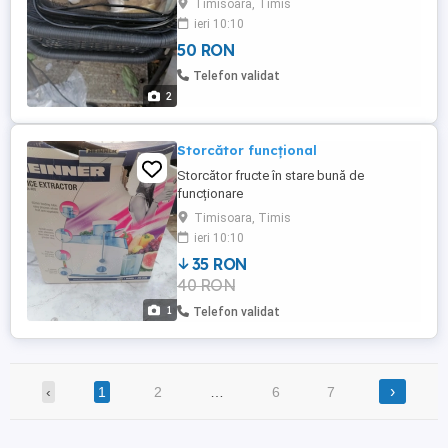
Timisoara, Timis
produs vă rog să mă contactați
ieri 10:10
mulțumesc
50 RON
Telefon validat
2
Storcător funcțional
Storcător fructe în stare bună de
funcționare
Timisoara, Timis
ieri 10:10
35 RON
40 RON
1
Telefon validat
›
‹
1
2
…
6
7