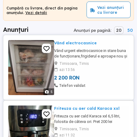
Vezi anunțuri
Cumpără cu livrare, direct din pagina
cu livrare
anunțului.
Vezi detalii
Anunțuri
20
50
Anunțuri pe pagină:
Vând electrocasnice
Vând urgent electrocasnice in stare buna
de funcționare,frigiderul e aproape nou și
este 1000 de lei ușor negociabil,aragazul
Timisoara, Timis
are funcția și de rotisor cu urme de
azi 13:56
folosință 600 de lei,mașină de spălat
2 200 RON
miele 6 kg 600 de lei perfect funcționale.
Nu ofer transport.detalii la numărul de
Telefon validat
telefon. Se pot vinde ...
5
Friteuza cu aer cald Karaca xxl
Friteuza cu aer cald Karaca xxl 6,5 litri,
folosita de câteva ori. Pret 200 lei
Timisoara, Timis
azi 11:32