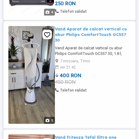
250 RON
230 grade -elementele de incalzire sunt
fabricate din otel inoxidabil -capacitate 45
Telefon validat
4
litri -timer de 60 ...
Vand Aparat de calcat vertical cu
abur Philips ComfortTouch GC557
30
Vand Aparat de calcat vertical cu abur
Philips ComfortTouch GC557 30, 1.8 l,
2000 W, 5 setari abur, Jet de abur
Timisoara, Timis
continuu, FlexHead, Placa StyleBoard, Alb
ieri 21:42
Violet. Aparatul este foarte putin folosit si
400 RON
functioneaza foarte bine. Din pacate nu
450 RON
mai am cutia originala. La pretul afisat nu
este inclus tran ...
Telefon validat
5
Vand friteuza Tefal filtra one