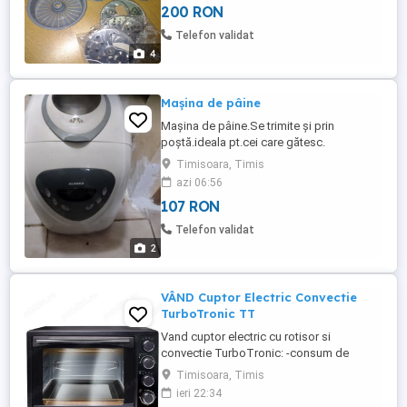
200 RON
Telefon validat
4
Mașina de pâine
Mașina de pâine.Se trimite și prin
poștă.ideala pt.cei care gătesc.
Timisoara, Timis
azi 06:56
107 RON
Telefon validat
2
VÂND Cuptor Electric Convectie
TurboTronic TT
Vand cuptor electric cu rotisor si
convectie TurboTronic: -consum de
energie foarte mic 2000 wati performanta
Timisoara, Timis
3000 wati -rotisor inclus -tava1buc si
ieri 22:34
gratar incluse -temperatura reglabila 90-