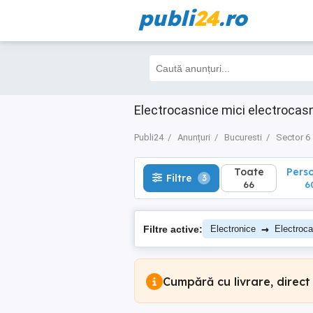
publi
24
.ro
Toate
Perso
Filtre
3
66
60
Electrocasnice mici electrocasn
Publi24
Anunțuri
Bucuresti
Sector 6
Toate
Pers
Filtre
3
66
6
→
Filtre active:
Electronice
Electroca
Cumpără cu livrare, direct