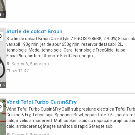
4
Statie de calcat Braun
Statie de calcat Braun CareStyle 7 PRO IS7286BK, 2700W, 8 bari, a
variabil 190g min, jet de abur 650g min, rezervor detasabil 2L,
tehnologie iMode, tehnologie iCare, tehnologie FreeGlide, talpa
EloxalPlus, sistem Ultimate FastClean, negru
Sector 6, Bucuresti
azi 11:47
5
Vând Tefal Turbo Cuisin&Fry
Vând Tefal Turbo Cuisin&Fry.Oală sub presiune electrica Tefal Tur
Cuisine & Fry, Tehnologie Spherical Bowl, capacitate 7.6L, pastrare 
cald, invelis antiaderent. Multicooker rapid cu capac,de prajit cu ae
cald, antiaderent,gătește sănătos și rapid.Gătește sub
presiune,gătește cu aer cald,coace,rumenește,gătește ...