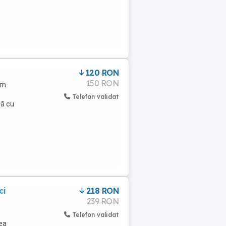
120 RON
150 RON
em
Telefon validat
pă cu
ci
218 RON
239 RON
Telefon validat
tea