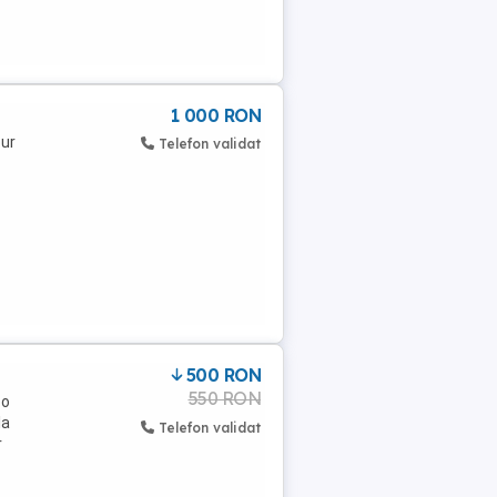
1 000 RON
bur
Telefon validat
500 RON
550 RON
bo
la
Telefon validat
r