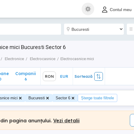
ane
Companii
RON
EUR
Sortează
Contul meu
6
ice mici Bucuresti Sector 6
Electronice
Electrocasnice
Electrocasnice mici
oane
Companii
RON
EUR
Sortează
0
6
snice mici
Bucuresti
Sector 6
Șterge toate filtrele
 din pagina anunțului.
Vezi detalii