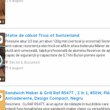
6 august
2
Statie de călcat Trisa of Switzerland
Presiune abur 3,5 bar, jet aburi 120g min (vertical şi orizontal) Sist
anti-calcar, rezistenţa electrică se află în afara boilerului Mâner de
plută anti-umezeală, talpă profesională de aluminiu Rezervor de a
capac de siguranţă şi capacitate de 0,7 litri Buton pornire oprire
iluminat . Doar pt ...
Sector 6, Bucuresti
6 august
2
Sandwich Maker & Grill Raf R547T , 2 în 1, 850W, Plă
Antiaderente, Design Compact, Negru
Descriere : Cu RAF R547T, ai un ajutor de nădejde în bucătărie care
îmbină funcționalitatea unui sandwich maker clasic cu versatilita