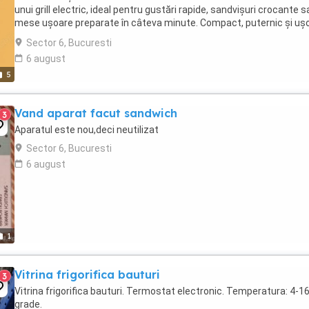
unui grill electric, ideal pentru gustări rapide, sandvișuri crocante s
mese ușoare preparate în câteva minute. Compact, puternic și uș
curățat, acest aparat ...
Sector 6, Bucuresti
6 august
5
Vand aparat facut sandwich
3
Aparatul este nou,deci neutilizat
Sector 6, Bucuresti
6 august
1
Vitrina frigorifica bauturi
3
Vitrina frigorifica bauturi. Termostat electronic. Temperatura: 4-1
grade.