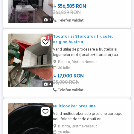
termica ,.
356,585 RON
361,829 RON
5
Telefon validat
Tocator si Storcator frucute,
2
origine Austria
Vand utilaj de procesare a fructelor si
legumelor mixt (tocator+storcator) cu
alimentare trifazic si presare hidraulica la
Bistrita, Bistrita-Nasaud
pretul de 17000 lei, in stare de functionare
30 iulie
foarte buna, folosit doar in uz personal.
17,000 RON
Pentru mai multe detalii la tel.
25,000 RON
4
Telefon validat
Multicooker presiune
Vând multicooker sub presiune aproape
nou folosit doar de două ori
Bistrita, Bistrita-Nasaud
28 iulie