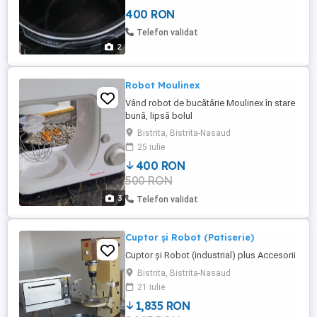
400 RON
Telefon validat
2
Robot Moulinex
Vând robot de bucătărie Moulinex în stare
bună, lipsă bolul
Bistrita, Bistrita-Nasaud
25 iulie
400 RON
500 RON
3
Telefon validat
Cuptor și Robot (Patiserie)
Cuptor și Robot (industrial) plus Accesorii
Bistrita, Bistrita-Nasaud
21 iulie
1,835 RON