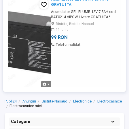
GRATUITA
Acumulator GEL PLUMB 12V 7.5AH cod
BAT0214 VIPOW Livrare GRATUITA !
Recomandat pentru pentru cantare
Bistrita, Bistrita-Nasaud
electronice, alarme, sisteme de
11 iunie
supraveghere video, UPS-uri, Caracteristici
99 RON
tehnice: Tensiune: 12 V Capacitate: 7.5 Ah
Dimensiuni: - Lungime: 151 mm - Lățime:
Telefon validat
65 mm - Înălțime: 94 mm - Înălțimea totală
...
2
Publi24
Anunțuri
Bistrita-Nasaud
Electronice
Electrocasnice
Electrocasnice mici
Categorii