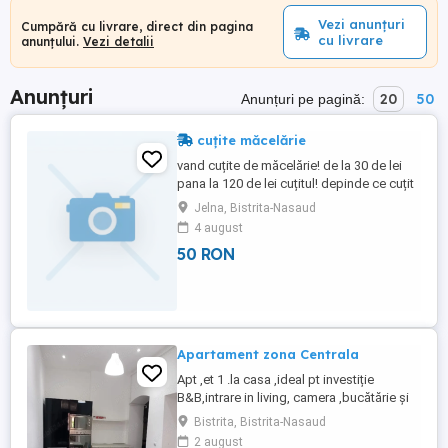
Vezi anunțuri
Cumpără cu livrare, direct din pagina
cu livrare
anunțului.
Vezi detalii
Anunțuri
20
50
Anunțuri pe pagină:
cuțite măcelărie
vand cuțite de măcelărie! de la 30 de lei
pana la 120 de lei cuțitul! depinde ce cuțit
doriți ! pentru mai multe detalii ! va aștept
Jelna, Bistrita-Nasaud
in privat
4 august
50 RON
Apartament zona Centrala
Apt ,et 1 .la casa ,ideal pt investiție
B&B,intrare in living, camera ,bucătărie și
baie. cota parte din pod este cu geamuri
Bistrita, Bistrita-Nasaud
la strada.,renovat total,încălzire centrala
2 august