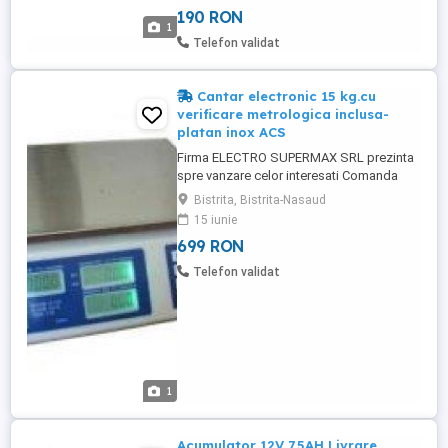
putere totala: 1500 w si 1000 w - culoare:
190 RON
alba - inaltime: 48 cm, - latime: 23.5 cm, -
1
grosime: 7 cm, Informatii suplimentare: -
Telefon validat
alimentare: 220-240 ...
Cantar electronic 15 kg.cu
verificare metrologica inclusa-
platan inox ACS
Firma ELECTRO SUPERMAX SRL prezinta
spre vanzare celor interesati Comanda
online NON STOP accesand magazinul
Bistrita, Bistrita-Nasaud
online Comanda telefonic sau online pe
15 iunie
elsmax.ro Cantare electronice marca ACS
699 RON
de 15 kg. Cantarele sunt omologate CE cu
Cer5tificat de conformitate si Verificare
Telefon validat
Metrologica initiala valabila ...
1
Acumulator 12V 7.5AH Livrare