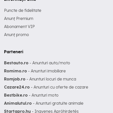
Puncte de fidelitate
Anunț Premium
Abonament VIP
Anunț promo
Parteneri
Bestauto.ro
- Anunturi auto/moto
Romimo.ro
- Anunturi imobiliare
Romjob.ro
- Anunturi locuri de munca
Cazare24.ro
- Anunturi cu oferte de cazare
Bestbike.ro
- Anunturi moto
Animalutul.ro
- Anunturi gratuite animale
Startapro.hu
- Ingyenes Apróhirdetés