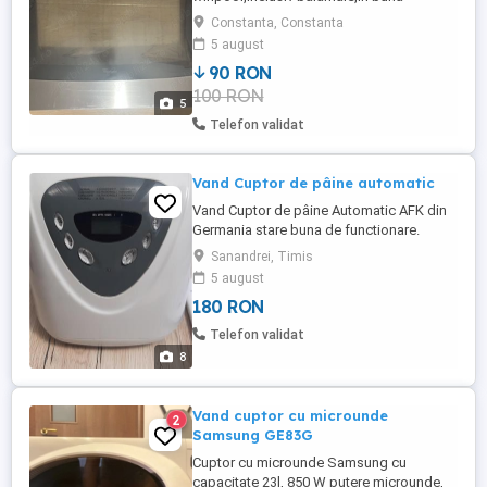
stare,doar în Constanța cu verificare la
Constanta, Constanta
fața locului Dimensiuni Diametru estwrior
5 august
60 Lumgime,46 lățime,4 grosime,Diametru
90 RON
interior 54 Lungime,42 lățime,și distanța
100 RON
între balamale de 51 cm.
5
Telefon validat
Vand Cuptor de pâine automatic
Vand Cuptor de pâine Automatic AFK din
Germania stare buna de functionare.
Caracteristicile cuptorului in poza, 12
Sanandrei, Timis
programe,
5 august
180 RON
Telefon validat
8
Vand cuptor cu microunde
2
Samsung GE83G
Cuptor cu microunde Samsung cu
capacitate 23l, 850 W putere microunde,