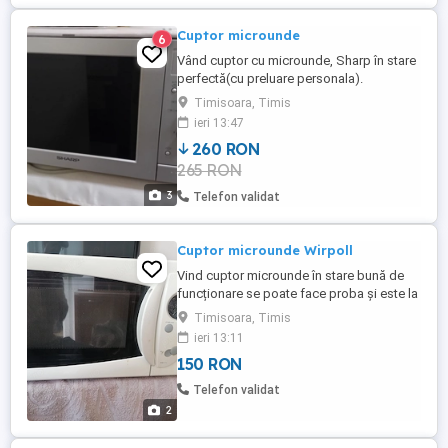
Cuptor microunde
6
Vând cuptor cu microunde, Sharp în stare
perfectă(cu preluare personala).
Timisoara, Timis
ieri 13:47
260 RON
265 RON
3
Telefon validat
Cuptor microunde Wirpoll
Vind cuptor microunde în stare bună de
funcționare se poate face proba și este la
casă în zona lipovei Timișoara ptr detalii
Timisoara, Timis
vă rog să mă contactați mulțumesc
ieri 13:11
150 RON
Telefon validat
2