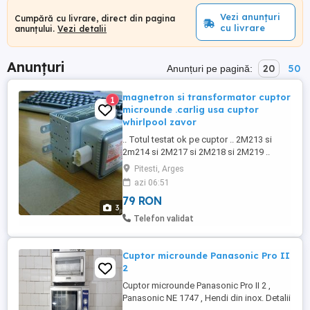
Vezi anunțuri
Cumpără cu livrare, direct din pagina
cu livrare
anunțului.
Vezi detalii
Anunțuri
20
50
Anunțuri pe pagină:
magnetron si transformator cuptor
1
microunde .carlig usa cuptor
whirlpool zavor
.. Totul testat ok pe cuptor .. 2M213 si
2m214 si 2M217 si 2M218 si 2M219 ..
2M167B-M47 si jens 2m002 si 2M253k si
Pitesti, Arges
M24FA-410A si 2m226 si M24FB-210A si
azi 06:51
2m167b-m16 si 2M167B-M21 SI 2M315J
79 RON
si 2M315H SI 2m167b-m10 , magnetron
3
2M167B-M47 ...
Telefon validat
Cuptor microunde Panasonic Pro II
2
Cuptor microunde Panasonic Pro II 2 ,
Panasonic NE 1747 , Hendi din inox. Detalii