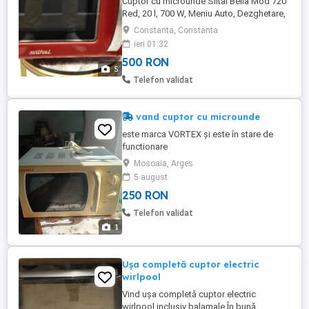
Cuptor cu microunde Siltal Bella Mod 720
Red, 20 l, 700 W, Meniu Auto, Dezghetare,
Timer, Rosu
Constanta, Constanta
ieri 01:32
500 RON
5
Telefon validat
vand cuptor cu microunde
este marca VORTEX și este în stare de
functionare
Mosoaia, Arges
5 august
250 RON
Telefon validat
1
Ușa completă cuptor electric
wirlpool
Vind ușa completă cuptor electric
wirlpool,inclusiv balamale,În bună