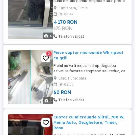
bună de funcționare se poate face proba
și este în Timișoara zona Lipovei
Timisoara, Timis
ieri 08:47
170 RON
175 RON
4
Telefon validat
Piese cuptor microunde Whirlpool
2
cu grill
Pretul nu va fi redus in timp degeaba
salvati la favorite asteptand sa-l reduc, ca
practic il urc treptat, dar sunt negociabile
Brad, Hunedoara
Nu ma grabesc sa le vand, deoarece sunt
ieri 02:50
bine puse la conservare Rog nu mai
60 RON
deranjati si insistati inutil cu schimburi ca
oricum au valoare mult mai mare de atat
Telefon validat
1
Ignor si ia ...
Cuptor cu microunde Siltal, 700 W,
Meniu Auto, Dezghetare, Timer,
Rosu