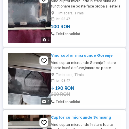
Vind cuptor microunde în stare bună de
funcționare se poate face proba și este la
casă în zona lipovei Timișoara
Timisoara, Timis
ieri 08:47
100 RON
Telefon validat
1
Vind cuptor microunde Gorenje
Vind cuptor microunde Gorenje în stare
foarte bună de funcționare se poate
proba și este la casă ptr detalii sunați la
Timisoara, Timis
telefon, vă mulțumesc
ieri 08:47
190 RON
200 RON
4
Telefon validat
Cuptor cu microunde Samsung
Vind cuptor microunde în stare foarte