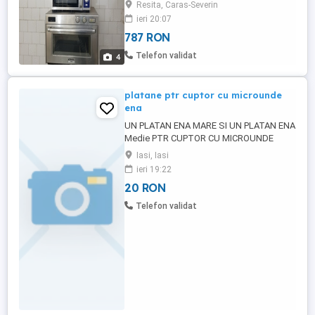
la telefon. Nu fac schimburi. Prefer
Resita, Caras-Severin
predare personală.
ieri 20:07
787 RON
Telefon validat
4
platane ptr cuptor cu microunde
ena
UN PLATAN ENA MARE SI UN PLATAN ENA
Medie PTR CUPTOR CU MICROUNDE
REZISTENTE LA TEMPERATURA pretul
Iasi, Iasi
este ptr amindoua care doreste
ieri 19:22
20 RON
Telefon validat