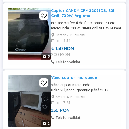
Cuptor CANDY CPMG2071DS, 20l,
Grill, 700W, Argintiu
În stare perfectă de funcționare. Putere
microunde 700 W Putere grill 900 W Numar
nivel de putere 6 Dimensiuni Latime 460
Sector 2, Bucuresti
mm Inaltime 270 mm Adancime 340 mm
ieri 18:54
Greutate 11.3 kg Diametru platou 24.5 cm
150 RON
200 RON
3
Telefon validat
Vând cuptor microunde
Vând cuptor microunde
Beko,20l,negru,garanție până 2017
Sector 4, Bucuresti
ieri 17:25
150 RON
Telefon validat
2