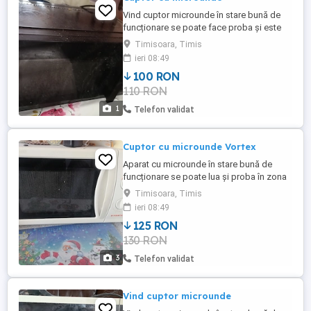
Vind cuptor microunde în stare bună de
funcționare se poate face proba și este
bun ptr încălzirea și preparare mincare
Timisoara, Timis
ieri 08:49
100 RON
110 RON
1
Telefon validat
Cuptor cu microunde Vortex
Aparat cu microunde în stare bună de
funcționare se poate lua și proba în zona
lipovei
Timisoara, Timis
ieri 08:49
125 RON
130 RON
3
Telefon validat
Vind cuptor microunde