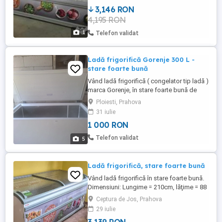
3,146 RON
4,195 RON
1
Telefon validat
Ladă frigorifică Gorenje 300 L -
stare foarte bună
Vând ladă frigorifică ( congelator tip ladă )
marca Gorenje, în stare foarte bună de
funcționare și aspect îngrijit. este
Ploiesti, Prahova
spațioasă, ideală pentru depozitarea
31 iulie
cărnii, legumelor și altor alimente
1 000 RON
congelate. caracteristici. Marca: Gorenje
Capacitate: aproximativ 300 L 3 coșuri
Telefon validat
5
metalice detașabile ...
Ladă frigorifică, stare foarte bună
Vând ladă frigorifică în stare foarte bună.
Dimensiuni: Lungime = 210cm, lăţime = 88
cm si înălţime = 80 cm. Aceasta va fi
Ceptura de Jos, Prahova
ridicată din comuna Ceptura. Pentru orice
29 iulie
detalii, sunati la numarul de telefon din