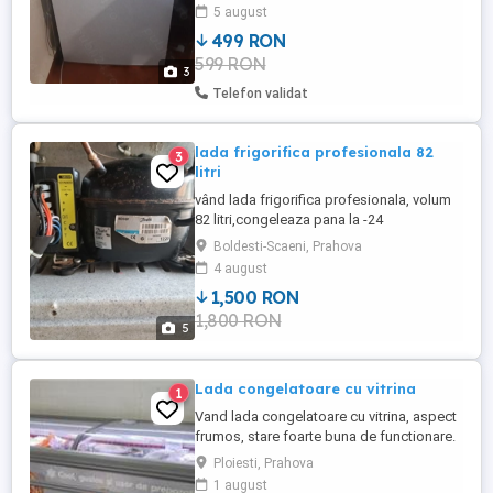
din gospodarie: carne de porc, gaini, oua,
5 august
faina, porumb, nuci, branza de vaca, oaie,
499 RON
....de comun acord, corespunzator pretului
599 RON
afisat.
3
Telefon validat
lada frigorifica profesionala 82
3
litri
vând lada frigorifica profesionala, volum
82 litri,congeleaza pana la -24
grade.foarte bine izolata.functioneza la
Boldesti-Scaeni, Prahova
12,24 și 220.mai multe detalii la telefon.
4 august
1,500 RON
1,800 RON
5
Lada congelatoare cu vitrina
1
Vand lada congelatoare cu vitrina, aspect
frumos, stare foarte buna de functionare.
Ploiesti, zona Nord.
Ploiesti, Prahova
1 august