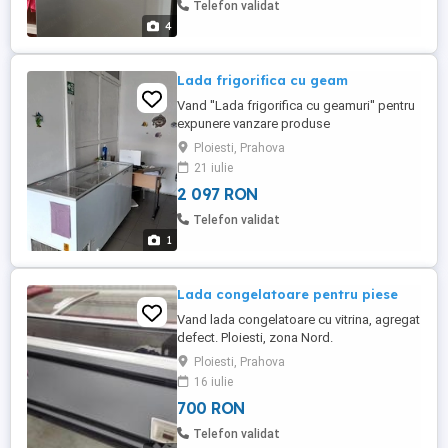
Telefon validat
4
Lada frigorifica cu geam
Vand ''Lada frigorifica cu geamuri'' pentru
expunere vanzare produse
congelate.Stare perfecta foarte bine
Ploiesti, Prahova
intretinuta.
21 iulie
2 097 RON
Telefon validat
1
Lada congelatoare pentru piese
Vand lada congelatoare cu vitrina, agregat
defect. Ploiesti, zona Nord.
Ploiesti, Prahova
16 iulie
700 RON
Telefon validat