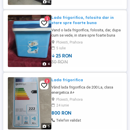
1
Lada frigorifica, folosita dar in
1
stare spre foarte buna
Vand o lada frigorifica, folosita, dar, dupa
cum se vede, in stare spre foarte buna
Curata si fara probleme. Un destept a lipit
Ploiesti, Prahova
un abtibilt pe fata, care nu prea se ia.
5 iulie
PRET : 25 lei Pentru transport, DISCUTAM !
25 RON
30 RON
4
Lada frigorifica
2
Vând lada frigorifica de 200 La, clasa
energetica A+
Ploiesti, Prahova
24 iunie
800 RON
Telefon validat
5