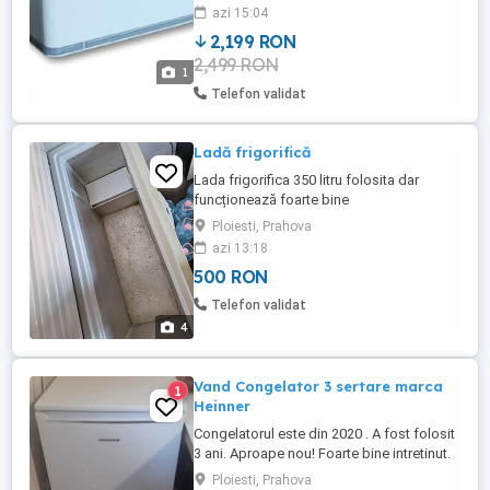
185latime/105cm adâncime ,stare
azi 15:04
perfecta de funcționare,MIXTA,Puteți seta
2,199 RON
atat program pentru congelare cat si
2,499 RON
pentru refrigerare...Modelul cu invertor și
1
freon R290..consuma aprox
Telefon validat
1000ron/AN.Arata și funcționează
impecabil. ...
Ladă frigorifică
Lada frigorifica 350 litru folosita dar
funcționează foarte bine
Ploiesti, Prahova
azi 13:18
500 RON
Telefon validat
4
Vand Congelator 3 sertare marca
1
Heinner
Congelatorul este din 2020 . A fost folosit
3 ani. Aproape nou! Foarte bine intretinut.
Accept si schimb cu produse alimentare
Ploiesti, Prahova