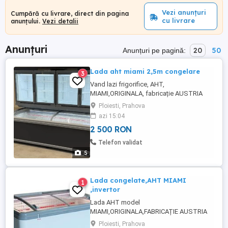
Vezi anunțuri
Cumpără cu livrare, direct din pagina
cu livrare
anunțului.
Vezi detalii
Anunțuri
20
50
Anunțuri pe pagină:
Lada aht miami 2,5m congelare
3
Vand lazi frigorifice, AHT,
MIAMI,ORIGINALA, fabricație AUSTRIA
RECONDIȚIONATE ,CONGELARE, si
Ploiesti, Prahova
REFRIGERARE,DEZGHETARE AUTOMATĂ,
azi 15:04
FREON ECO R290,( nu confundați cu R404)
2 500 RON
INVERTOR,ILUMINARE LED,250x83x85
cm,CONSUM A +++++APROXIMATIV
Telefon validat
1000RON AN.Preturi începând cu 2500 ron
5
in functie de nr de bucati ,aspect ...
Lada congelate,AHT MIAMI
1
,invertor
Lada AHT model
MIAMI,ORIGINALA,FABRICAȚIE AUSTRIA
2011-2015,DEZGHETARE AUTOMATA,
Ploiesti, Prahova