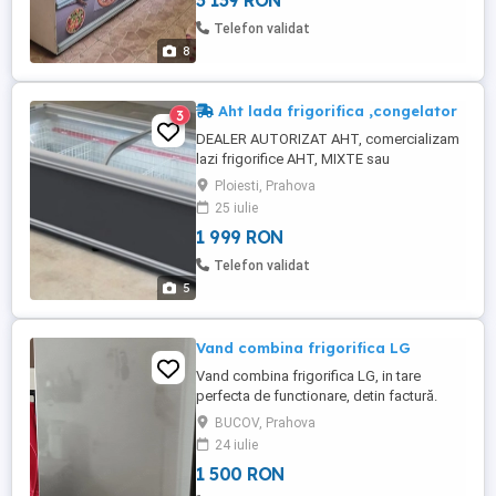
3 139 RON
ultima poză ataşată acestui anunţ.
Telefon validat
8
Aht lada frigorifica ,congelator
3
DEALER AUTORIZAT AHT, comercializam
lazi frigorifice AHT, MIXTE sau
CONGELARE, originale fabricate și
Ploiesti, Prahova
asamblate în Austria ,COMPRESOR CU
25 iulie
INVERTOR,FREON R290,( nu
1 999 RON
confundațicuR404 care consuma
dublu),DEZGHETARE AUTOMATA,
Telefon validat
DIMENSIUNI:250x83x85 cm, mixta,se
5
poate folosi atat ca lada frigorifica pentru
congelate ...
Vand combina frigorifica LG
Vand combina frigorifica LG, in tare
perfecta de functionare, detin factură.
BUCOV, Prahova
24 iulie
1 500 RON