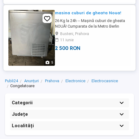
masina cuburi de gheata Noua!
26 Kg la 24h -- Mașină cuburi de gheata
NOUĂ! Cumparata de la Metro Berlin
Germania. Poate fi vazuta ridicata
Busteni, Prahova
Bucuresti sct.3-Mc'Donald Dristor
11 iunie
2 500 RON
5
Publi24
Anunțuri
Prahova
Electronice
Electrocasnice
Congelatoare
Categorii
Județe
Localități