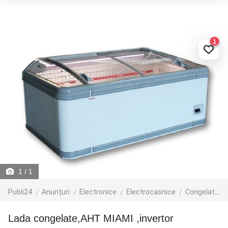
1
1
/ 1
Publi24
Anunțuri
Electronice
Electrocasnice
Congelatoare
Lada congelate,AHT MIAMI ,invertor