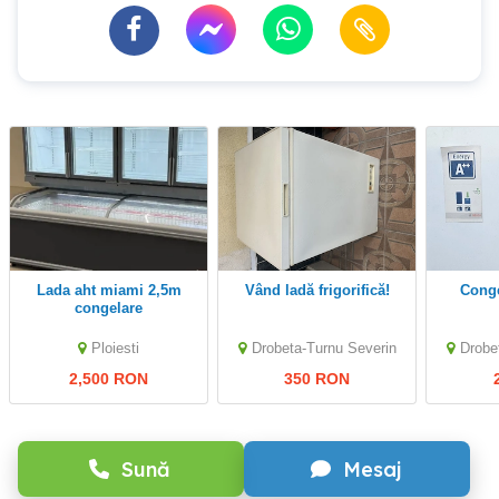
Lada aht miami 2,5m
Vând ladă frigorifică!
Con
congelare
Ploiesti
Drobeta-Turnu Severin
Drobe
2,500 RON
350 RON
Sună
Mesaj