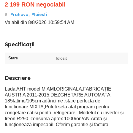
2 199
RON
negociabil
Prahova
,
Ploiesti
Valabil din 8/8/2026 10:59:54 AM
Specificații
Stare
folosit
Descriere
Lada AHT model MIAMI,ORIGINALA,FABRICAȚIE
AUSTRIA 2011-2015,DEZGHETARE AUTOMATA,
185latime/105cm adâncime ,stare perfecta de
funcționare,MIXTA,Puteți seta atat program pentru
congelare cat si pentru refrigerare...Modelul cu invertor și
freon R290..consuma aprox 1000ron/AN.Arata și
funcționează impecabil. Oferim garanție și factura.