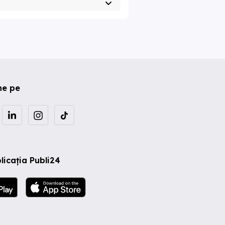
ne pe
licația Publi24