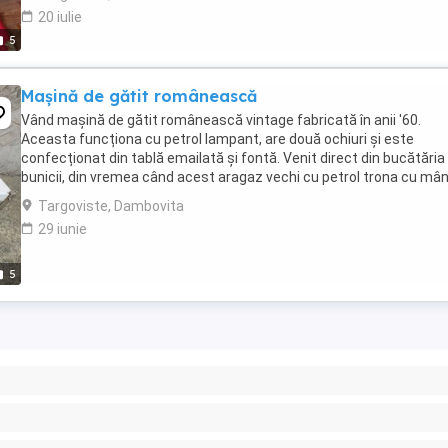
20 iulie
5
Mașină de gătit românească
Vând mașină de gătit românească vintage fabricată în anii '60.
Aceasta funcționa cu petrol lampant, are două ochiuri și este
confecționat din tablă emailată și fontă. Venit direct din bucătăria
bunicii, din vremea când acest aragaz vechi cu petrol trona cu mân
pe masă răspândind un miros familiar ...
Targoviste, Dambovita
29 iunie
5