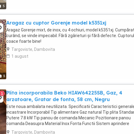
5
Aragaz cu cuptor Gorenje model k5351xj
Aragaz Gorenje mixt, de inox, cu 4 ochiuri, model k5351xj. Cumpăra
curând, se vinde impecabil. Fără zgârieturi și fără defecte. Cuptoru
coace foarte bine!
Targoviste, Dambovita
1 august
3
Plita incorporabila Beko HIAW64225SB, Gaz, 4
1
arzatoare, Gratar de fonta, 58 cm, Negru
Este noua ambalata neutilizata. Specificatii Caracteristici general
incastrare Incorporabil Tip alimentare Gaz natural Tip plita Standa
Putere 7.8 kW Tip panou de comanda Mecanic Pozitionare panou
comanda Deasupra Material Inox Fonta Functii Sistem aprindere
Culoare Negru Caracteristici tehnice Tip ...
Targoviste, Dambovita