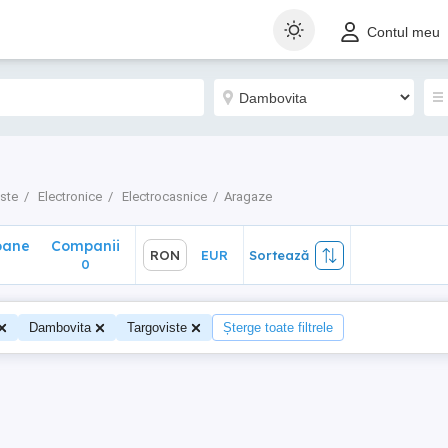
ane
Companii
RON
EUR
Sortează
Contul meu
0
ste
Electronice
Electrocasnice
Aragaze
oane
Companii
RON
EUR
Sortează
0
Dambovita
Targoviste
Șterge toate filtrele