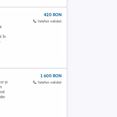
420 RON
Telefon validat
ea
. În
e
1 600 RON
or și
Telefon validat
în
ind
din