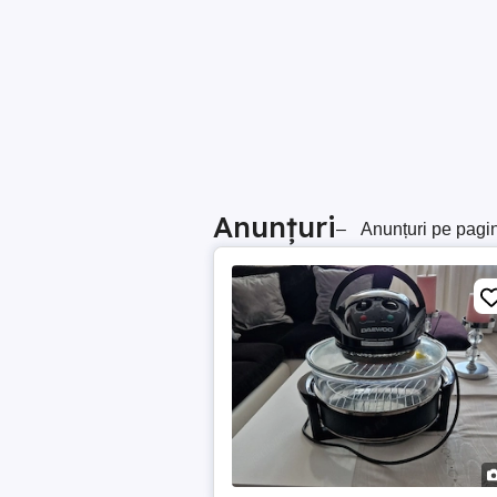
Anunțuri
–
Anunțuri pe pagi