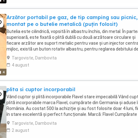
2
Arzător portabil pe gaz, de tip camping sau picnic,
montat pe o butelie metalică (puțin folosit)
Butelia este cilindrică, vopsită în albastru închis, din metal. În part
superioară, este fixată o plită dublă cu două arzătoare circulare și
fiecare arzător are suport metalic pentru vase și un injector central
mijloc, există un buton rotativ albastru, pentru reglarea debitului d
gaz. Este genul ...
Targoviste, Dambovita
4 august
4
plita si cuptor incorporabil
Vând cuptor și plită incorporabile Flavel stare impecabilă Vând cupt
plită incorporabile marca Flavel, cumpărate din Germania și aduse 
România. Au costat 500 la achiziție și au fost folosite doar 4 luni, fi
în stare excelentă și perfect funcționale. Marcă: Flavel Cumpărate 
Germania ...
Targoviste, Dambovita
2 august