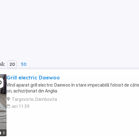
nă:
20
50
Grill electric Daewoo
Vînd aparat grill electric Daewoo în stare impecabilă folosit de cât
ori, achiziționat din Anglia.
Targoviste, Dambovita
ieri 11:59
5