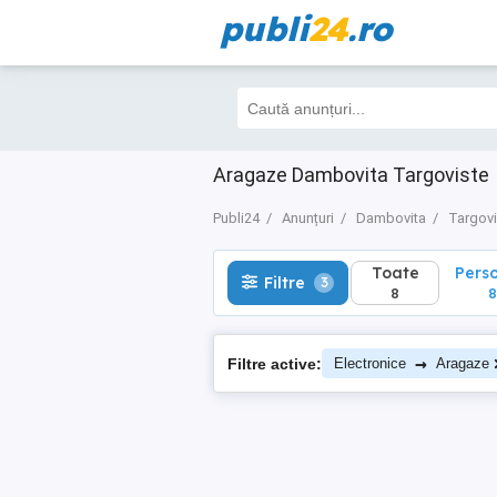
publi
24
.ro
Toate
Perso
Filtre
3
8
8
Aragaze Dambovita Targoviste
Publi24
Anunțuri
Dambovita
Targovi
Toate
Pers
Filtre
3
8
8
→
Filtre active:
Electronice
Aragaze