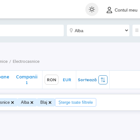
ane
Companii
RON
EUR
Sortează
Contul meu
1
onice
Electrocasnice
oane
Companii
RON
EUR
Sortează
1
asnice
Alba
Blaj
Șterge toate filtrele