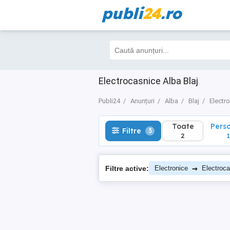
publi
24
.ro
Toate
Perso
Filtre
3
2
1
Electrocasnice Alba Blaj
Publi24
Anunțuri
Alba
Blaj
Electr
Toate
Pers
Filtre
3
2
1
→
Filtre active:
Electronice
Electroc