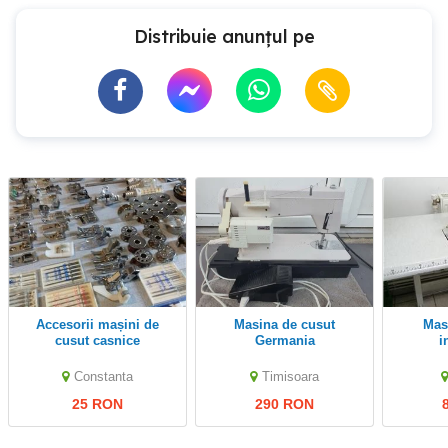
Distribuie anunțul pe
accesorii mașini de
Masina de cusut
Masini de cusut
cusut casnice
Germania
i
Constanta
Timisoara
25 RON
290 RON