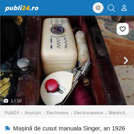
publi
24
.ro
1
/ 10
Publi24
Anunțuri
Electronice
Electrocasnice
Masini de cusut
Mașină de cusut manuala Singer, an 1926