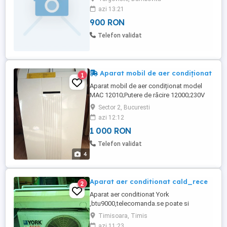
functionare,a fost servisat de f.putin
azi 13:21
timp(curatenie generala).
900 RON
Telefon validat
Aparat mobil de aer condiționat
1
Aparat mobil de aer condiționat model
MAC 12010;Putere de răcire 12000;230V
50Hz;48 Kg; dimensiune 840 546 406
Sector 2, Bucuresti
azi 12:12
1 000 RON
Telefon validat
4
Aparat aer conditionat cald_rece
2
Aparat aer conditionat York
,btu9000,telecomanda.se poate si
pt.incalzire.
Timisoara, Timis
azi 11:23