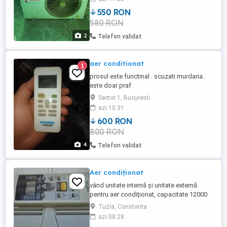
550 RON
580 RON
2
Telefon validat
aer conditionat
1
prosul este functinal . scuzati murdaria..
este doar praf
Sector 1, Bucuresti
azi 10:31
600 RON
800 RON
4
Telefon validat
Aer condiționat
vând unitate internă și unitate externă
pentru aer condiționat, capacitate 12000
BTU, este recuperată în urma unei
Tuzla, Constanta
înlocuiri. În unitatea externă a fost salvată
azi 08:28
cantitatea de freon În momentul