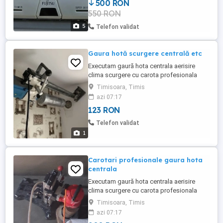
500 RON
recuperării unitățile erau în stare de
550 RON
funcționare. Nu se expediază, mulțumesc
5
Telefon validat
Gaura hotă scurgere centrală etc
Executam gaură hota centrala aerisire
clima scurgere cu carota profesionala
fără praf mizerie vibrații de la 50-800mm
Timisoara, Timis
ne deplasăm și la sat Timiș Caraș Severin
azi 07:17
Arad Tel WhatsApp 24h
123 RON
Telefon validat
1
Carotari profesionale gaura hota
centrala
Executam gaură hota centrala aerisire
clima scurgere cu carota profesionala
fără praf mizerie vibrații de la 50-800mm
Timisoara, Timis
ne deplasăm și la sat Timiș Caraș Severin
azi 07:17
Arad Tel WhatsApp 24h