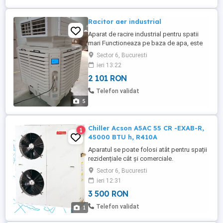
Racitor aer industrial
Aparat de racire industrial pentru spatii
mari Functioneaza pe baza de apa, este
mobil, nu necesita racoduri exterioare,
Sector 6, Bucuresti
consum redus de electricitate
ieri 13:22
2 101 RON
Telefon validat
5
Chiller Acson A5AC 55 CR -EXAB-R,
1
45000 BTU h, R410A
Aparatul se poate folosi atât pentru spații
rezidențiale cât și comerciale.
Caracteristici principale: Capacitate
Sector 6, Bucuresti
nominală (BTU h): 45000 (răcire) și 55000
ieri 12:31
(încălzire). Alimentare: 380-415 V 50 Hz.
3 500 RON
Refrigerant: R410A. Nivel de zgomot: 61
dBA. Compresor: TANDEM ROTARY
Telefon validat
1
Dimensiuni (HxWxD), mm: 1409x1059x460.
...