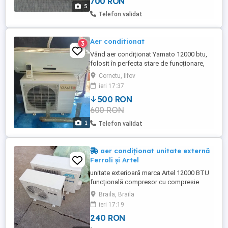
700 RON
constant. are inclusa telecomanda si
5
placa suport pentru perete. se poate
Telefon validat
vedea in Oradea, pe str. ...
Aer conditionat
3
Vând aer condiționat Yamato 12000 btu,
folosit în perfecta stare de funcționare,
are telecomanda freon și instalație,
Cornetu, Ilfov
aparatul este complet și funcționează
ieri 17:37
foarte bine
500 RON
600 RON
1
Telefon validat
aer condiționat unitate externă
Ferroli și Artel
unitate exterioară marca Artel 12000 BTU
funcțională compresor cu compresie
bună ventilator bun atât motorul cât și
Braila, Braila
elicea este complet cu radiator
ieri 17:19
condensator electrovalvă instalație
240 RON
electrică bună funcționează foarte bine
silențios model hpd 12 r l 14 a freon r410a