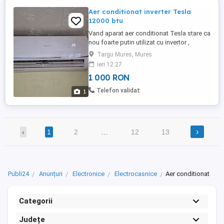
Aer conditionat inverter Tesla
12000 btu
Vand aparat aer conditionat Tesla stare ca
nou foarte putin utilizat cu invertor ,
functie racire- incalzire ,autocuratare, filtru
Targu Mures, Mures
lavabil,antimucegai Este montat ,se poate
ieri 12:27
incerca Cu predade personala ,nu
1 000 RON
expediez
Telefon validat
1
›
‹
1
2
…
12
13
Publi24
Anunțuri
Electronice
Electrocasnice
Aer conditionat
Categorii
Județe