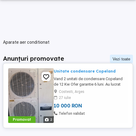
Aparate aer conditionat
Anunțuri promovate
Vezi toate
Unitate condensare Copeland
Vand 2 unitati de condensare Copeland
de 12 Kw Ofer garantie 6 luni. Au lucrat
decat 2 luni
Costesti, Arges
27 iulie
10 000 RON
Telefon validat
Promovat
2