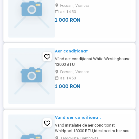
Focsani, Vrancea
azi 14:53
1 000 RON
Aer condiționat
Vând aer condiționat White Westinghouse
12000 BTU
Focsani, Vrancea
azi 14:53
1 000 RON
Vand aer conditionat.
Vand instalatie de aer conditionat
Whirlpool 18000 BTU,ideal pentru bar sau
living mare... Este in conditii f.bune de
Targoviste, Dambovita