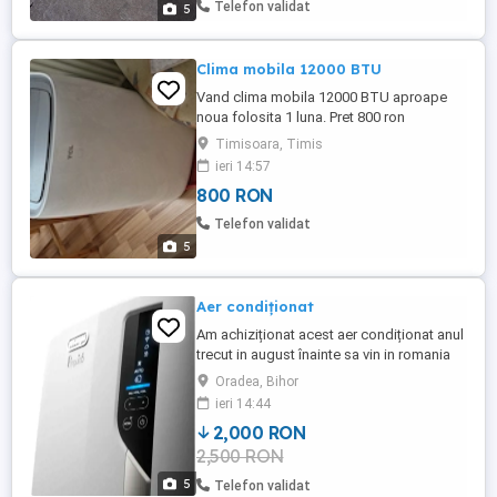
Telefon validat
5
charge 0,72 kg capacitate cool 3772w ...
Clima mobila 12000 BTU
Vand clima mobila 12000 BTU aproape
noua folosita 1 luna. Pret 800 ron
Timisoara, Timis
ieri 14:57
800 RON
Telefon validat
5
Aer condiționat
Am achiziționat acest aer condiționat anul
trecut in august înainte sa vin in romania
acum ca ne-am pus aer condiționat as
Oradea, Bihor
dori sa il vand daca este cineva interesat
ieri 14:44
este ca si nou folosit foarte puțin
2,000 RON
complect funcțional funcție Wi-Fi. El ca si
2,500 RON
specificații are : Controlați cu ușurință
aparatul ...
5
Telefon validat