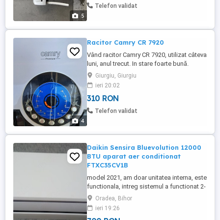
Telefon validat
5
Racitor Camry CR 7920
Vând racitor Camry CR 7920, utilizat câteva
luni, anul trecut. In stare foarte bună.
Funcționează cu baterii congelate și apă
Giurgiu, Giurgiu
cu gheață.
ieri 20:02
310 RON
Telefon validat
4
Daikin Sensira Bluevolution 12000
BTU aparat aer conditionat
FTXC35CV1B
model 2021, am doar unitatea interna, este
functionala, intreg sistemul a functionat 2-
3 sezoane pana s-a defectat unitatea
Oradea, Bihor
externa la placa electronica si n-a mai
ieri 19:26
pornit. a fost curatata si intretinuta