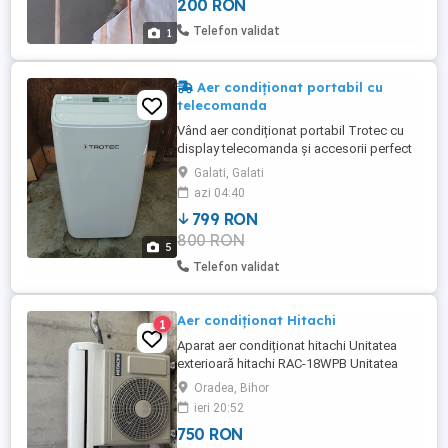
200 RON
Telefon validat
1
Aer condiționat portabil cu
telecomanda
Vând aer condiționat portabil Trotec cu
display telecomanda și accesorii perfect
funcțional dupa cum se vede în poze
Galati, Galati
relații la telefon
azi 04:40
799 RON
800 RON
5
Telefon validat
Aer condiționat Hitachi
1
Aparat aer condiționat hitachi Unitatea
exterioară hitachi RAC-18WPB Unitatea
interioară RAK-18RPB Telecomandă Preț
Oradea, Bihor
neg.
ieri 20:52
750 RON