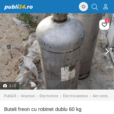
publi
24
.ro
1
1
/ 5
Publi24
Anunțuri
Electronice
Electrocasnice
Aer conditionat
buteli freon cu robinet dublu 60 kg