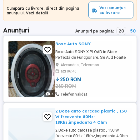
Vezi anunțuri
Cumpără cu livrare, direct din pagina
cu livrare
anunțului.
Vezi detalii
Anunțuri
20
50
Anunțuri pe pagină:
Boxe Auto SONY
Boxe Auto SONY X PLOAD in Stare
Perfectă de Funcționare. Se Aud Foarte
Bine. Preț Ușor Negociabil. Detalii la
Alexandria, Teleorman
Telefon ZERO ȘAPTE PATRU CINCI TREI
azi 06:45
DOI TREI UNU ZERO ȘAPTE. Trimit Și În
250 RON
Țară.
260 RON
4
Telefon validat
2 Boxe auto carcasa plastic , 150
W frecventa 80Hz-
18Khz,impedanta 4 Ohm
2 Boxe auto carcasa plastic , 150 W
frecventa 80Hz-18Khz,impedanta 4 Ohm