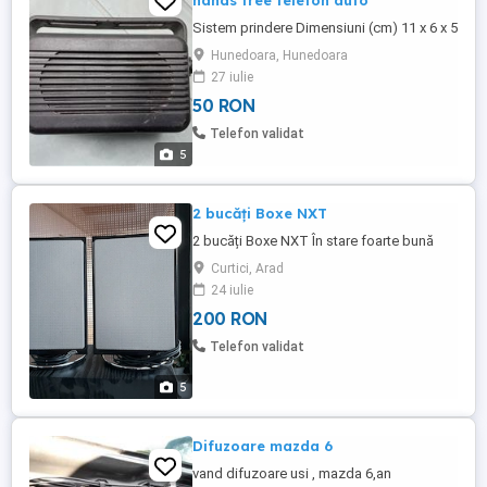
hands free telefon auto
Sistem prindere Dimensiuni (cm) 11 x 6 x 5
Hunedoara, Hunedoara
27 iulie
50 RON
Telefon validat
5
2 bucăți Boxe NXT
2 bucăți Boxe NXT În stare foarte bună
Curtici, Arad
24 iulie
200 RON
Telefon validat
5
Difuzoare mazda 6
vand difuzoare usi , mazda 6,an