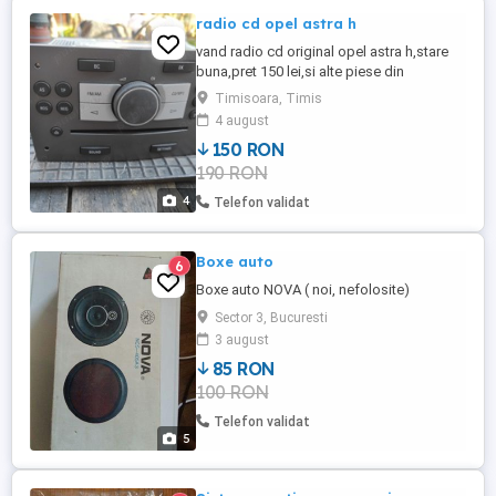
radio cd opel astra h
vand radio cd original opel astra h,stare
buna,pret 150 lei,si alte piese din
dezmembrare acestui model,tel
Timisoara, Timis
4 august
150 RON
190 RON
4
Telefon validat
Boxe auto
6
Boxe auto NOVA ( noi, nefolosite)
Sector 3, Bucuresti
3 august
85 RON
100 RON
Telefon validat
5