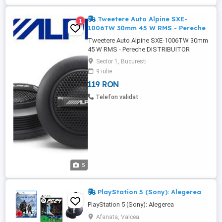
Tweetere Auto Alpine SXE-
1
1006TW 30mm 45 W RMS - Pereche
Tweetere Auto Alpine SXE-1006TW 30mm
45 W RMS - Pereche DISTRIBUITOR
AUTORIZAT ALPINE CU MONTAJ IN
Sector 1, Bucuresti
MARILE ORASE DIN TARA LA CEL MAI BUN
9 iulie
PRET! Tweeterele auto ALPINE cu
119 RON
structura optimizată a tweeterului din
neodymium oferă o eficiență ridicată și un
Telefon validat
răspuns liniar, cu frecvență extinsă,
nemaiauzita ...
5
PlayStation 5 (Sony): Alegerea
PlayStation 5 (Sony): Alegerea
Afanata, Valcea