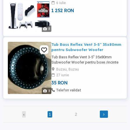
6 iulie
1 252 RON
3
Tub Bass Reflex Vent 3-5" 35x80mm
pentru Subwoofer Woofer
Tub Bass Reflex Vent 3-5" 35x80mm
Subwoofer Woofer pentru boxe /incinte
audio, pret pe pereche
Buzau, Buzau
27 iunie
35 RON
Telefon validat
3
›
‹
1
2