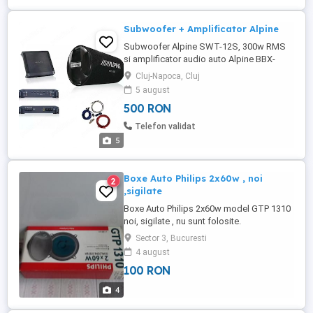
Subwoofer + Amplificator Alpine
Subwoofer Alpine SWT-12S, 300w RMS
si amplificator audio auto Alpine BBX-
T600 2 canale putere maxima 300W
Cluj-Napoca, Cluj
folosite 3 zile. Amandoua 500 lei !
5 august
Subwooferul nou si statia au fost 450 lei
500 RON
bucata ! Rog bagatorii in seama sa se
abtina ! Cererile de reducere de pret vor fi
Telefon validat
ignorate ! PRET FIX ! ...
5
Boxe Auto Philips 2x60w , noi
2
,sigilate
Boxe Auto Philips 2x60w model GTP 1310
noi, sigilate , nu sunt folosite.
Sector 3, Bucuresti
4 august
100 RON
4