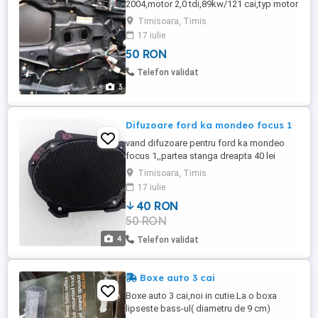
2004,motor 2,0 tdi,89kw/121 cai,typ motor
GY/19T/2pret 50 lei buc ,masina a circulat
Timisoara, Timis
doar in austria,detalii whatshap ,si alte
17 iulie
piese mazda 6 de motor,caroserie,interior
50 RON
Telefon validat
3
Difuzoare ford ka mondeo focus 1
vand difuzoare pentru ford ka mondeo
focus 1,,partea stanga dreapta 40 lei
bucata,informatii si pe whatshap
Timisoara, Timis
17 iulie
40 RON
50 RON
4
Telefon validat
Boxe auto 3 cai
Boxe auto 3 cai,noi in cutie.La o boxa
lipseste bass-ul( diametru de 9 cm)