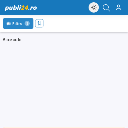
publi
24
.ro
Filtre
1
Boxe auto