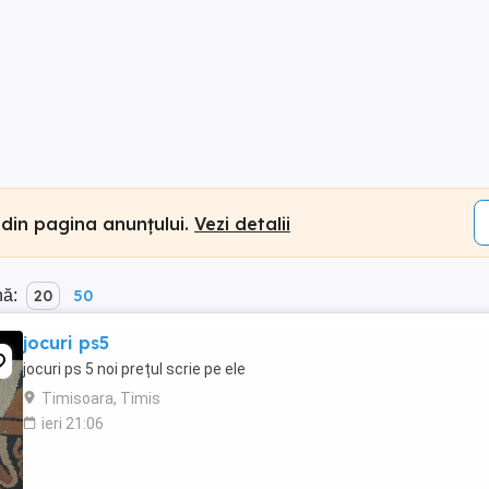
 din pagina anunțului.
Vezi detalii
nă:
20
50
jocuri ps5
jocuri ps 5 noi prețul scrie pe ele
Timisoara, Timis
ieri 21:06