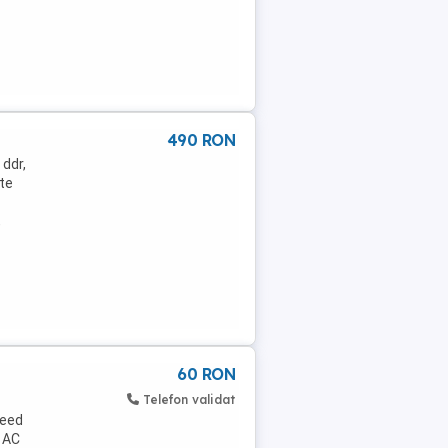
490 RON
 ddr,
ate
,
60 RON
Telefon validat
reed
 AC