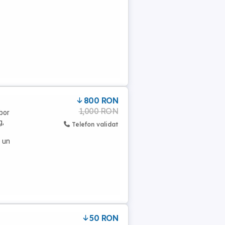
800 RON
1,000 RON
bor
g,
Telefon validat
e un
50 RON