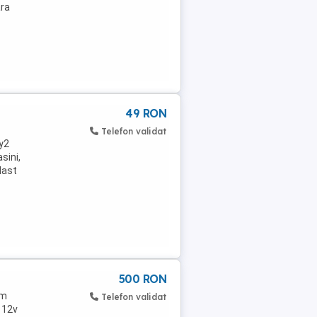
ara
49 RON
Telefon validat
y2
sini,
last
500 RON
um
Telefon validat
 12v