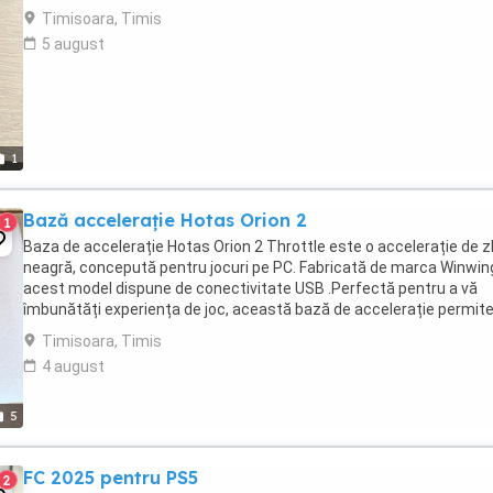
Timisoara, Timis
5 august
1
Bază accelerație Hotas Orion 2
1
Baza de accelerație Hotas Orion 2 Throttle este o accelerație de z
neagră, concepută pentru jocuri pe PC. Fabricată de marca Winwin
acest model dispune de conectivitate USB .Perfectă pentru a vă
îmbunătăți experiența de joc, această bază de accelerație permit
control precis și este compatibilă ...
Timisoara, Timis
4 august
5
FC 2025 pentru PS5
2