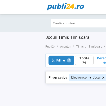
publi
24
.ro
Toate
Perso
Filtre
3
74
66
Jocuri Timis Timisoara
Publi24
Anunțuri
Timis
Timisoara
Toate
Pers
Filtre
3
74
6
→
Filtre active:
Electronice
Jocuri