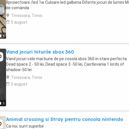
8proiectoare /led 1w Culoare led galbena Diferite jocuri de lumini M
de comanda
Timisoara, Timis
5 august
1
Vand jocuri hiturile xbox 360
Vand jocuri cele mai bune de pe cosola xbox 360 in stare perfecta.
Dead space 2 - 50 lei, Dead space 3 -50 lei, Castlevania 1 lords of
shadow-50 lei
Timisoara, Timis
5 august
1
Animal crossing si Stray pentru consola nintendo
Ca noi, sunt superbe