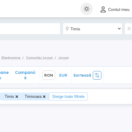
ane
Companii
RON
EUR
Sortează
Contul meu
8
Electronice
Console/Jocuri
Jocuri
oane
Companii
RON
EUR
Sortează
6
8
Timis
Timisoara
Șterge toate filtrele