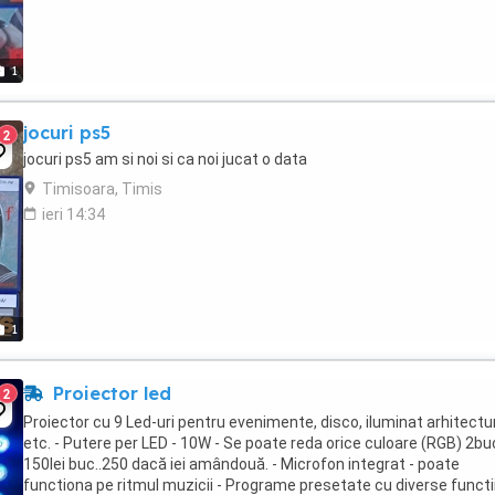
1
jocuri ps5
2
jocuri ps5 am si noi si ca noi jucat o data
Timisoara, Timis
ieri 14:34
1
Proiector led
2
Proiector cu 9 Led-uri pentru evenimente, disco, iluminat arhitectur
etc. - Putere per LED - 10W - Se poate reda orice culoare (RGB) 2bu
150lei buc..250 dacă iei amândouă. - Microfon integrat - poate
functiona pe ritmul muzicii - Programe presetate cu diverse functi