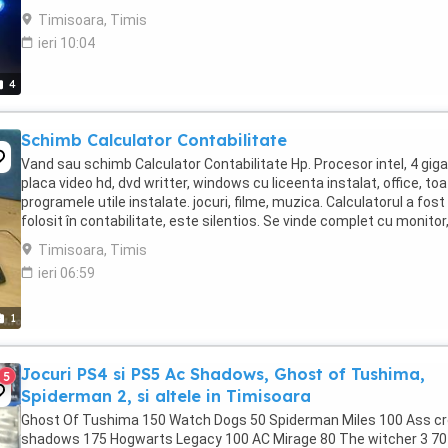
(strobo, lent, flash, joc ...
Timisoara, Timis
ieri 10:04
4
Schimb Calculator Contabilitate
Vand sau schimb Calculator Contabilitate Hp. Procesor intel, 4 giga
placa video hd, dvd writter, windows cu liceenta instalat, office, to
programele utile instalate. jocuri, filme, muzica. Calculatorul a fost
folosit în contabilitate, este silentios. Se vinde complet cu monitor
tastatura, mouse ...
Timisoara, Timis
ieri 06:59
1
Jocuri PS4 si PS5 Ac Shadows, Ghost of Tushima,
5
Spiderman 2, si altele in Timisoara
Ghost Of Tushima 150 Watch Dogs 50 Spiderman Miles 100 Ass c
shadows 175 Hogwarts Legacy 100 AC Mirage 80 The witcher 3 70