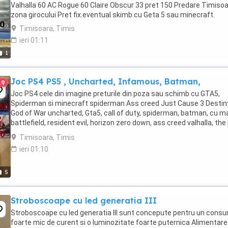
Valhalla 60 AC Rogue 60 Claire Obscur 33 pret 150 Predare Timiso
zona girocului Pret fix.eventual skimb cu Geta 5 sau minecraft.
Timisoara, Timis
ieri 01:11
1
Joc PS4 PS5 , Uncharted, Infamous, Batman,
19
Joc PS4 cele din imagine preturile din poza sau schimb cu GTA5,
Spiderman si minecraft spiderman Ass creed Just Cause 3 Destin
God of War uncharted, Gta5, call of duty, spiderman, batman, cu ma
battlefield, resident evil, horizon zero down, ass creed valhalla, the 
of us 1, 2m ass creed ...
Timisoara, Timis
ieri 01:10
5
Stroboscoape cu led generatia III
Stroboscoape cu led generatia III sunt concepute pentru un cons
foarte mic de curent si o luminozitate foarte puternica Alimentare