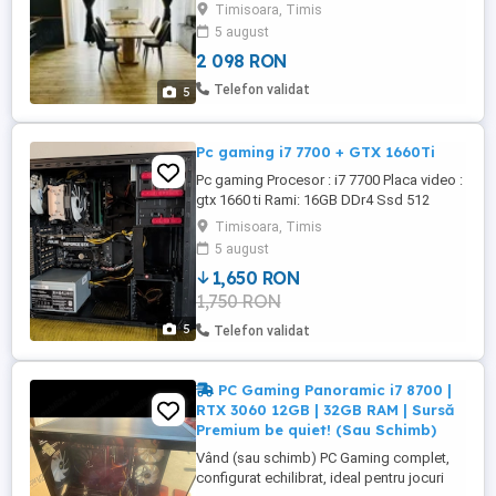
MILITARE Hotel IQ PARCARE PRIVATA
Timisoara, Timis
PENTRU 1 MASINA LA 5 minute de lidl,
5 august
carefour, penny, statie autobuz
2 098 RON
Caracteristici: Bloc nou: . 2 camere ( living
+ bucatarie open-space) 33 mp; . 1
Telefon validat
5
dormitor 13 mp; . 1 baie 6,5 mp; ...
Pc gaming i7 7700 + GTX 1660Ti
Pc gaming Procesor : i7 7700 Placa video :
gtx 1660 ti Rami: 16GB DDr4 Ssd 512
Samsung Carcasa cu 2 ventilatoare Sursa
Timisoara, Timis
500 W Windows 11 cu licenta instalat.
5 august
Perfect functional. Pretul afisat a fost
1,650 RON
redus este Fix!
1,750 RON
5
Telefon validat
PC Gaming Panoramic i7 8700 |
RTX 3060 12GB | 32GB RAM | Sursă
Premium be quiet! (Sau Schimb)
Vând (sau schimb) PC Gaming complet,
configurat echilibrat, ideal pentru jocuri