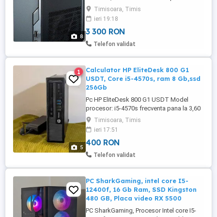
Timisoara, nu se trimite prin posta sau
Timisoara, Timis
curier. Se poate testa inainte. Componente
ieri 19:18
Carcasa: Fractal Design Node 202 Sursa:
3 300 RON
Corsair SFX 600W Placa de baza: MSI
8
B450i Gaming PLUS AC iTX format
Telefon validat
Procesor: R3 3300x Memorie: ...
Calculator HP EliteDesk 800 G1
1
USDT, Core i5-4570s, ram 8 Gb,ssd
256Gb
Pc HP EliteDesk 800 G1 USDT Model
procesor: i5-4570s frecventa pana la 3,60
Ghz Numar nuclee:4 Generatie
Timisoara, Timis
Procesor:Generatia a 4-a SSD nou de 256
ieri 17:51
GB Memorie ram 8 GB DDR3 la cerere
400 RON
contracost pot face upgrade la 16 GB
5
Porturi Conexiuni Audio: 2x Jack Retea
Telefon validat
(RJ45): 1 USB 2.0: 6 USB 3.0: 4 Alte
specificatii ...
PC SharkGaming, intel core I5-
12400f, 16 Gb Ram, SSD Kingston
480 GB, Placa video RX 5500
PC SharkGaming, Procesor Intel core I5-