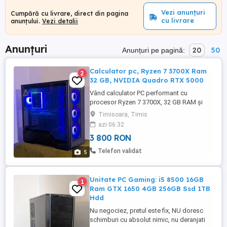
Vezi anunțuri
Cumpără cu livrare, direct din pagina
cu livrare
anunțului.
Vezi detalii
Anunțuri
20
50
Anunțuri pe pagină:
Calculator pc, Ryzen 7 3700X Ram
2
32 GB, NVIDIA Quadro RTX 5000
Vând calculator PC performant cu
procesor Ryzen 7 3700X, 32 GB RAM și
placa video NVIDIA Quadro RTX 5000.
Timisoara, Timis
Perfect pentru sarcini intensive de grafică
azi 06:32
și design. Pretabil editării foto și video,
3 800 RON
dar și gaming de înaltă calitate.
Specificatii Placa de baza Msi b550m pro-
Telefon validat
5
vdh wifi noua Procesor Ryzen 7 ...
Unitate PC Gaming: i5 8500 16GB
1
Ram GTX 1650 4GB 256GB Ssd 1TB
Hdd
Nu negociez, pretul este fix, NU doresc
schimburi cu absolut nimic, nu deranjati