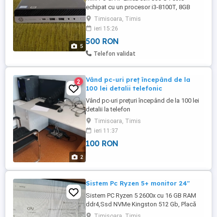
echipat cu un procesor i3-8100T, 8GB
memorie DDR4 și un SSD de 256GB, Wi-fi,
Timisoara, Timis
rulează pe Windows 11 Pro. Un sistem
ieri 15:26
compact și performant, ideal pentru
500 RON
diverse activități de birou sau acasă. Vine
5
insotit de alimentator, windows cu licenta,
Telefon validat
gata de folosire. pretul 500 ...
Vând pc-uri preț începând de la
2
100 lei detalii telefonic
Vând pc-uri prețuri începând de la 100 lei
detalii la telefon
Timisoara, Timis
ieri 11:37
100 RON
2
Sistem Pc Ryzen 5+ monitor 24"
Sistem PC Ryzen 5 2600x cu 16 GB RAM
ddr4,Ssd NVMe Kingston 512 Gb, Placă
video GTX 1050Ti,wifi și bluethooth
Timisoara, Timis