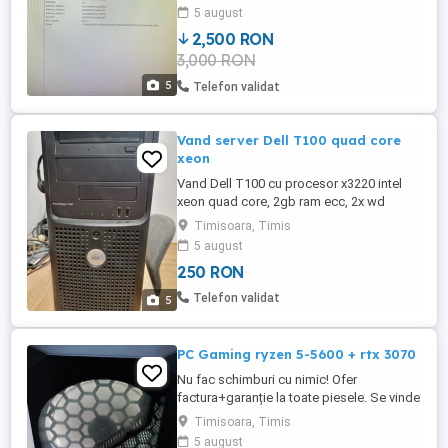
toate folosite de mine vreo 3 ani, dar în
5 august
stare foarte bună, asa cum arata și pozele
2,500 RON
unde se vad inclusiv caracteristicile lor.
3,000 RON
Pentru mai multe detalii și poze în privat la
...
5
Telefon validat
Vand server Dell T100 quad core
xeon
Vand Dell T100 cu procesor x3220 intel
xeon quad core, 2gb ram ecc, 2x wd
500gb hdd , sas, sursa Seasonic, dvdrw.
Timisoara, Timis
Detalii in pozele anuntului. Nu trimit in tara.
5 august
250 RON
Telefon validat
5
PC Gaming ryzen 5-5600 + rtx 3070
Nu fac schimburi cu nimic! Ofer
factura+garanție la toate piesele. Se vinde
pentru că nu mai am timp pentru jocuri.
Timisoara, Timis
Placa de baza Gigabyte B550 GAMING X
5 august