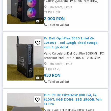
12400f, generatia 12 16 Gb Ram ddr4 ,
SSD Kingston 480 GB, Placa video RX
Timisoara, Timis
5500xt 4 Gb Sursa 850 w Vine cu windows
ieri 15:31
11 home cu licenta, recent instalat
2 000 RON
Calculatorul functioneaza foarte bine,
5
Pretul este fix 2000 Lei Nu sunt interesat
Telefon validat
de schimburi! Daca aveti disponibilitatea
...
Pc Dell OptiPlex 3080 Intel i5-
10500T , ssd 128gb +hdd 500gb,
ram 8 gb ddr4
Vand Calculator Dell OptiPlex 3080 Mini PC
procesor Intel Core i5-10500T 2.30 GHz-
3,80GHz Unitate Stocare: SSD 128GB
Timisoara, Timis
NVME + hdd 500 GB WD memorie ram 8
ieri 15:29
gb ddr4 2666 mhz 1 x Display Port 1 x
950 RON
HDMI 1x Vga Carcasa Model Tip: micro
5
Operating System: Windows 11
Telefon validat
Profesional cu licenta recent instalat,
Perfect ...
Mini PC HP EliteDesk 800 G4, i3-
8100T, 8GB DDR4, SSD 256GB, Win
11 Pro
Mini PC-ul HP EliteDesk 800 G4 este