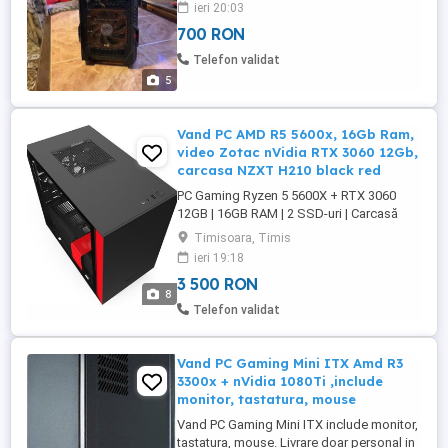
ieri 20:03
memorie , stocare ssd Sasung 238 GB
700 RON
pentru sistem + HDD Hitachi 500 GB
pentru stocare , Windows 11 pro + Office
Telefon validat
2010 instalat , foarte rapid , se poate juca
5
...
Vand PC AMD R5 5600x, 16Gb Ram,
video Zotac nVidia RTX 3060 12Gb,
carcasa NZXT H210 black red
PC Gaming Ryzen 5 5600X + RTX 3060
12GB | 16GB RAM | 2 SSD-uri | Carcasă
Mini-ITX NZXT H210 Descriere: Vând PC
Timisoara, Timis
complet pentru gaming și utilizare
ieri 19:18
performantă, cu componente de calitate,
3 500 RON
ideal pentru 1080p 1440p și chiar 4K pe
8
anumite titluri. Sistemul este în stare
Telefon validat
excelentă, folosit acasă, fără
overclocking. Componente: Procesor: ...
Vand PC Gaming Mini ITX Amd R3
3300x + nVidia 1080Ti ,include
monitor, tastatura, mouse
Vand PC Gaming Mini ITX include monitor,
tastatura, mouse. Livrare doar personal in