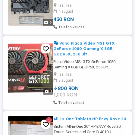
7700 si ram ddr5 6000mhz. Se vinde doar
Iasi, Iasi
placa din poze. Vând placă de bază
4 august
GIGABYTE B650M D3HP, format Micro-
430 RON
ATX, compatibilă cu procesoarele AMD
5
Ryzen seria 7000, 8000 și 9000 pe socket
Telefon validat
AM5. Ideală pentru sisteme de ...
Vand Placa Video MSI GTX
GeForce 1080 Gaming X 8GB
GDDR5X, 256 Bit
Placa Video MSI GTX GeForce 1080
Gaming X 8GB GDDR5X, 256 Bit .
Alimentare separata 6-pin x 1, 8-pin x 1
Iasi, Iasi
3 august
800 RON
3
1,000 RON
Telefon validat
All-in-One Tableta HP Envy Rove 20
1
Sistem All-in-One 20" HP ENVY Rove 20,
Touch Screen Intel Core i3-4010U