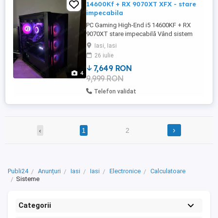
14600Kf + RX 9070XT XFX - stare
impecabila
PC Gaming High-End i5 14600KF + RX
9070XT stare impecabilă Vând sistem
desktop construit din componente de
Iasi, Iasi
generație nouă, folosit foarte puțin, fără
26 iulie
niciun fel de probleme. Calculatorul
7,649 RON
funcționează perfect, temperaturi
4
9,999 RON
excelente, silențios și foarte performant
atât în gaming, cât și în aplicații ...
Telefon validat
›
‹
1
2
Publi24
Anunțuri
Iasi
Iasi
Electronice
Calculatoare
Sisteme
Categorii