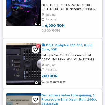
PRET TOTAL PE PIESE 9300ron - PRET
SISTEM FULL 6000 (discount 3300 RON)
Vand sistem full, ready to use i9 - RTX
Iasi, Iasi
3080 folosit rar pentru gaming (memoriile
2 august
si cooler-ul CPU cumparate in 2025) i9
2
6,000 RON
10850k - 1000ron MSI GeForce RTX 3080
6,200 RON
SUPRIM X LHR - 2000ron Z490 Aorus Elite
AC - 700ron Corsair Vengeance ...
DELL Optiplex 760 SFF, Quad
2
Core, SSD
Dell OptiPlex 760 SFF Procesor - Intel
Q9505 , 4x2,8GHz , 6Mb Cache DDRAM -
8Gb DVD RW DisplayPort,VGA port 8 x
Iasi, Iasi
USB, Parallel port, Serial (RS-232) port
2 august
Sistemul ruleaza Win 10 PRO NU fac
200 RON
schimburi ! PRET: 200 lei.
Telefon validat
3
Dell editare video foto gaming, 2
Procesoare Intel Xeon, Ram 24Gb,
SSD256GB