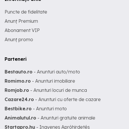
Puncte de fidelitate
Anunț Premium
Abonament VIP
Anunț promo
Parteneri
Bestauto.ro
- Anunturi auto/moto
Romimo.ro
- Anunturi imobiliare
Romjob.ro
- Anunturi locuri de munca
Cazare24.ro
- Anunturi cu oferte de cazare
Bestbike.ro
- Anunturi moto
Animalutul.ro
- Anunturi gratuite animale
Startapro.hu
- Ingyenes Apróhirdetés