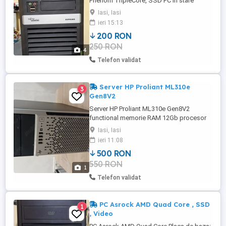
Phenom TripleCore, SSD PC in stare
foarte bună de funcționare, curat, pastă
Iasi, Iasi
termică nouă. Procesor: AMD Phenom
ieri 15:13
8450 , triplecore RAM 6 Gb DDR2 SSD:
200 RON
Kingston 240 GB HDD: WD 250Gb DVD-
250 RON
RW SATA Video - Geforce GT630 ,
4
1Gb,VGA + DVI ports , PCIe Sursa originală
Telefon validat
Ruleaza ...
Server HP Proliant ML310e
3
Gen8V2
Server HP Proliant ML310e Gen8V2
functional memorie RAM 12Gb procesor
Intel.Xeon E3-1220 V3, 3,10Ghz 2 HDD de
Iasi, Iasi
1 TB (are 4 sloturi pentru HDD)
ieri 11:08
500 RON
550 RON
1
Telefon validat
PC Asrock AMD Quad Core , SSD
1
, Video