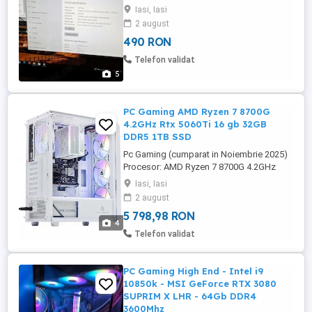
1.70GHz, Haswell, 8GB, 256+32Gb SSD,
Iasi, Iasi
Intel HD Graphics, Microsoft Windows 10,
2 august
incarcator original. Bateria tine cateva
490 RON
minute. Doar ridicare personala.
Telefon validat
5
PC Gaming AMD Ryzen 7 8700G
4.2GHz Rtx 5060Ti 16 gb 32GB
DDR5 1TB SSD
Pc Gaming (cumparat in Noiembrie 2025)
Procesor: AMD Ryzen 7 8700G 4.2GHz
Placa baza: Asus PRIME B650M-A II-CSM
Iasi, Iasi
Placa video: GIGABYTE GeForce RTX 5060
2 august
Ti WINDFORCE MAX OC 16G, 16 GB, 128
5 798,98 RON
bit, GDDR7 Ram: Nou, Corsair Vengeance
4
Ddr5 32Gb 6000 Mhz 2x16Gb Ssd: 1Tb
Telefon validat
nvme gen4 Sursa: 650w 80+Bronze
Carcasa: ...
PC Gaming High End - Intel i9
10850k - MSI GeForce RTX 3080
SUPRIM X LHR - 64Gb DDR4
3600Mhz