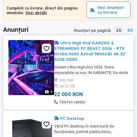
Vezi anunțuri
Cumpără cu livrare, direct din pagina
cu livrare
anunțului.
Vezi detalii
Anunțuri
20
50
Anunțuri pe pagină:
Ultra High End GAMING &
STREAMING PC BEAST 2026 - RTX
Nvidia 5080 Astral 9800x3D 4K 32"
32GB DDR5
Sistem Ultra High-End 2026. Stare
impecabila ca nou. IN GARANTIE Se vinde
tot pachetul optimizat pt streaming si
Iasi, Iasi
latenta ultra scazuta in shootere
ieri 21:38
competitive online de mare viteza gen CS,
5
22 000 RON
COD, BATTLEFIELD, VALORANT,
FORTNITE. Dar este pregatit si pt jocurile
Telefon validat
urmatorilor ani, in special GTA 6. A fost ...
PC Desktop
Vând PC desktop în stare bună de
funcționare, potrivit pentru birou,