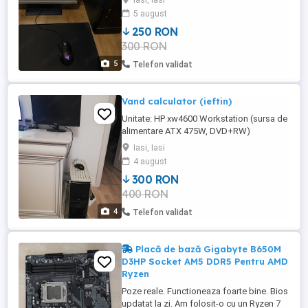
Iasi, Iasi
2*160gb), placa video Nvidia GT210,
5 august
Monitor Benq G900HDA, Mouse Razer
250 RON
Lancehead tournament edition și mouse
300 RON
pad. PC-ul are instalat windows 10 pro cu
licență. Preț:250lei ptr toate. ...
5
Telefon validat
Vand calculator (ieftin)
Unitate: HP xw4600 Workstation (sursa de
alimentare ATX 475W, DVD+RW)
Procesor: Intel Core Duo 3GHz RAM: DIMM
Iasi, Iasi
PC2-6400E 4GB HDD: Seagate Barracuda
4 august
SATA 250GB 7200 rpm Placa video:
300 RON
NVIDIA Quadro FX 1700 512MB Placa
400 RON
audio + internet (on-board) Monitor:
Philips LED plat 21.5 inch Mouse HP +
4
Telefon validat
tastatura Boxe ...
Placă de bază Gigabyte B650M
D3HP Socket AM5 DDR5 Pentru AMD
Ryzen
Poze reale. Functioneaza foarte bine. Bios
updatat la zi. Am folosit-o cu un Ryzen 7