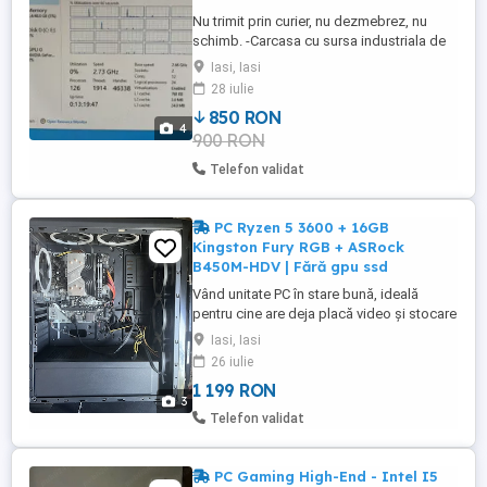
Nu trimit prin curier, nu dezmebrez, nu
schimb. -Carcasa cu sursa industriala de
875W 80% Silver, ventilatoare -Placa de
Iasi, Iasi
baza cu procesor Xeon X5650 si cooler
28 iulie
procesor -Riser cu procesor Xeon X5650
850 RON
si cooler procesor -Memorie 24 GB,
4
900 RON
suporta maxim 144Gb. -SSD 256 GB -
Placa video Nvidia Quadro 2000D - ...
Telefon validat
PC Ryzen 5 3600 + 16GB
Kingston Fury RGB + ASRock
B450M-HDV | Fără gpu ssd
Vând unitate PC în stare bună, ideală
pentru cine are deja placă video și stocare
sau dorește să își facă un sistem de
Iasi, Iasi
gaming buget. Configurație: Procesor:
26 iulie
AMD Ryzen 5 3600 (6 nuclee 12 fire de
1 199 RON
execuție) Placă de bază: ASRock B450M-
3
HDV Memorie: 16GB Kingston Fury RGB
Telefon validat
DDR4 3200MHz Cooler CPU DeepCool ...
PC Gaming High-End - Intel I5