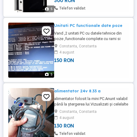
300 RON
WiFi, iesire la monitor sau TV cu VGA sau
HDMI, cititor de carduri si 6 USB-uri din
Telefon validat
5
care ...
Unitati PC functionale date poze
Vand ,2 unitati PC cu datele tehnice din
poze ,functionale complete cu rami si
Hdd ,se dau cu 150 lei PC .Mai detin si un
Constanta, Constanta
PC cu I5 la 700 lei .
4 august
150 RON
5
alimentator 24v 8.33 a
alimentator folosit la mini PC.Anunt valabil
până la ștergerea lui.Vizualizati și celelalte
anunțuri ale mele.Multumesc
Constanta, Constanta
4 august
130 RON
Telefon validat