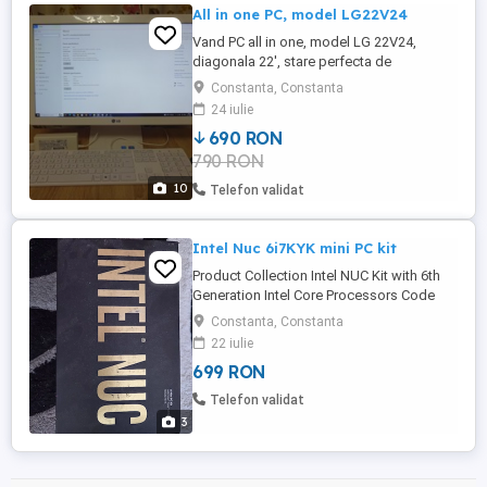
All in one PC, model LG22V24
Vand PC all in one, model LG 22V24,
diagonala 22', stare perfecta de
functionare, SSD Samsung Evo 500Gb,
Constanta, Constanta
ram 4Gb, alimentator, tastatura si mouse
24 iulie
Asus noi, sistem de operare Windows 10
690 RON
si Office 2021 cu licenta! Prezinta un mic
790 RON
defect la Display, asa a fost cumparat de
nou, o linie fina in partea superioara ...
10
Telefon validat
Intel Nuc 6i7KYK mini PC kit
Product Collection Intel NUC Kit with 6th
Generation Intel Core Processors Code
Name Products formerly Skull Canyon
Constanta, Constanta
Processor Included Intel Core i7-6770HQ
22 iulie
Processor (6M Cache, up to 3.50 GHz)
699 RON
Board Number NUC6i7KYB Supported
Operating Systems Windows 10, 64-bit*,
Telefon validat
Windows 8.1, 64-bit*, Windows 7, ...
3