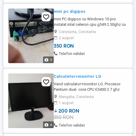
mini pc digipos
mini PC digipos cu Windows 10 pro
instalat.intel celeron cpu g549 2.50ghz cu
8 GB DDR3 are ssd de 240 GB și hdd de
Constanta, Constanta
500 GB și alimentator de 24v și 8,5
2 august
a.separat pot da monitor tastatură și
350 RON
mouse.
Telefon validat
5
Calculator+monitor LG
Vand calculator+monitor LG. Procesor
Pentium dual- core CPU E5400 2.7 ghz
RAM instalat-4gb
Mangalia, Constanta
1 august
200 RON
350 RON
4
Telefon validat