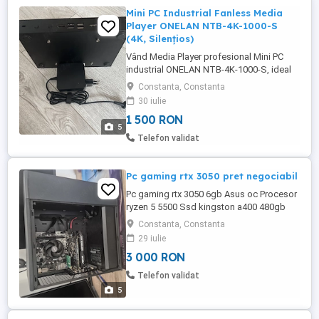
Mini PC Industrial Fanless Media
Player ONELAN NTB-4K-1000-S
(4K, Silențios)
Vând Media Player profesional Mini PC
industrial ONELAN NTB-4K-1000-S, ideal
pentru sisteme de afișaj digital (Digital
Constanta, Constanta
Signage), info-chioșcuri, ecrane
30 iulie
publicitare în magazine cafenele sau ca
1 500 RON
mini-server web de consum redus pentru
5
acasă.Dispozitivul este construit ca un
Telefon validat
sistem industrial extrem de ...
Pc gaming rtx 3050 pret negociabil
Pc gaming rtx 3050 6gb Asus oc Procesor
ryzen 5 5500 Ssd kingston a400 480gb
Hard disk segate baracuda server 2tb
Constanta, Constanta
Sursa deepcool 650 Watts 8gb ram ddr4
29 iulie
3200 M T Carcasa fractal design north
3 000 RON
black (fara panou de sticla) Placa de baza
asrock b450m hdv 4.0 (i-am facut update
Telefon validat
la bios) Vine cu windows ...
5