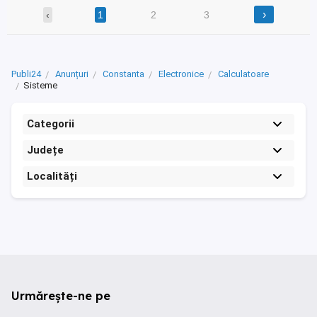
›
‹
1
2
3
Publi24
Anunțuri
Constanta
Electronice
Calculatoare
Sisteme
Categorii
Județe
Localități
Urmărește-ne pe