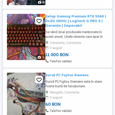
2
Setup Gaming Premium RTX 5060 |
OLED 280Hz | Logitech G PRO X |
Garanție | Impecabil
Se vând doar produsele menționate în
acest anunț. Unele obiecte care apar în
fotografii sunt folosite doar pentru
Constanta, Constanta
prezentare și nu fac parte din vânzare.
3 august
Vând un setup gaming premium,
11 000 RON
achiziționat pentru uz personal, aflat într-o
5
stare impecabilă, fără defecte ascunse,
Telefon validat
fără intervenții și întreținut ...
Sursă PC Fujitsu Siemens
Sursă PC Fujitsu Siemens este în stare
foarte bună de funcționare
Mangalia, Constanta
3 august
60 RON
Telefon validat