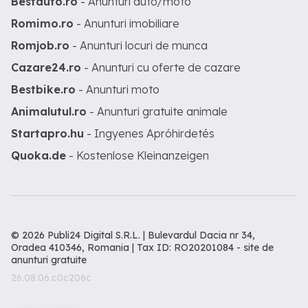
Bestauto.ro
- Anunturi auto/moto
Romimo.ro
- Anunturi imobiliare
Romjob.ro
- Anunturi locuri de munca
Cazare24.ro
- Anunturi cu oferte de cazare
Bestbike.ro
- Anunturi moto
Animalutul.ro
- Anunturi gratuite animale
Startapro.hu
- Ingyenes Apróhirdetés
Quoka.de
- Kostenlose Kleinanzeigen
© 2026 Publi24 Digital S.R.L. | Bulevardul Dacia nr 34,
Oradea 410346, Romania | Tax ID: RO20201084 -
site de
anunturi gratuite
26.08.06.c0c206c