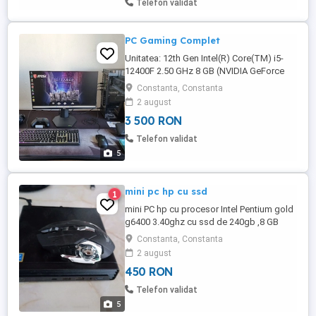
Telefon validat
- Microsoft Windows 11 PRO ...
PC Gaming Complet
Unitatea: 12th Gen Intel(R) Core(TM) i5-
12400F 2.50 GHz 8 GB (NVIDIA GeForce
RTX 4060) 32.0 GB RAM 1TB HDD
Constanta, Constanta
Monitorul: DELL - G2422HS 23.8" Full HD
2 august
(1080p) 1920 x 1080 at 165 Hz Periferice si
3 500 RON
Accesorii: Tastatura Corsair Mouse Razer
(este in cutia de Corsair, dar este Razer)
Telefon validat
Pad Corsair Casti cu ...
5
mini pc hp cu ssd
1
mini PC hp cu procesor Intel Pentium gold
g6400 3.40ghz cu ssd de 240gb ,8 GB
RAM și 128mb placa video
Constanta, Constanta
2 august
450 RON
Telefon validat
5