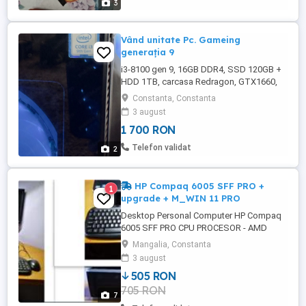
3
Vând unitate Pc. Gameing
generația 9
i3-8100 gen 9, 16GB DDR4, SSD 120GB +
HDD 1TB, carcasa Redragon, GTX1660,
Windows 10 Home licențiat . Ridicare
Constanta, Constanta
personală în Constanța.
3 august
1 700 RON
Telefon validat
2
HP Compaq 6005 SFF PRO +
1
upgrade + M_WIN 11 PRO
Desktop Personal Computer HP Compaq
6005 SFF PRO CPU PROCESOR - AMD
Athlon (tm) II X3 455 3,30 GHz MEMORIE -
Mangalia, Constanta
4 GB DDR3 SSD PRINCIPAL - 150 GB
3 august
TASTATURA - HAMA cu simboluri
505 RON
romanesti (ĂÎȘȚÂ) MOUSE - DELL
705 RON
MONITOR - LG FLATRON W1946 RESTUL
7
ACCESORIILOR & CABLURI NECESARE OS