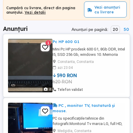
Vezi anunțuri
Cumpără cu livrare, direct din pagina
cu livrare
anunțului.
Vezi detalii
Anunțuri
20
50
Anunțuri pe pagină:
Pc HP 600 G1
1
Mini Pc HP prodesk 600 G1, 8Gb DDR, Intel
I5, SSD 256 Gb, windows 10. Memoria
ram poate fi marita iar sistemul de operare
Constanta, Constanta
schimbat cu windows 11.
azi 23:04
590 RON
620 RON
2
Telefon validat
PC , monitor TV, tastatură și
mouse.
PC cu specificațiile tehnice din
fotografii.Monitorul Tv marca LG, full HD,
diagonală 60 cm. Sistemul se vinde cu
Medgidia, Constanta