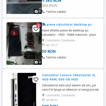
140 RON
150 RON
5
Telefon validat
piese calculator desktop pc
1
Vand diferite piese de desktop pc
calculator: - HDD - RAMI memorie - placi
video - surse alimentare Se poate face
Constanta, Constanta
diagnoza si in functie de piesa defecta se
ieri 10:17
inlocuieste. asigur montaj si diagnoza
50 RON
daca este cazul.
Telefon validat
4
Calculator Lenovo IdeaCenter i3,
4Gb RAM, 500 Gb HDD
Calculatorul este unul exterm de mic, pe
care il tii langa un televizor si navigi pe net.
Are un procesor Intel i3 3240, un RAM de
Constanta, Constanta
4Gb, un HDD de 500 Gb Seagate asa cum
ieri 08:41
se vede in poza, placa de retea LAN dar si