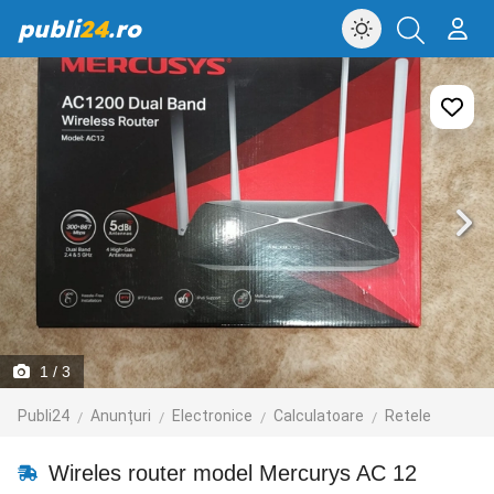
publi
24
.ro
1
/ 3
Publi24
Anunțuri
Electronice
Calculatoare
Retele
Wireles router model Mercurys AC 12