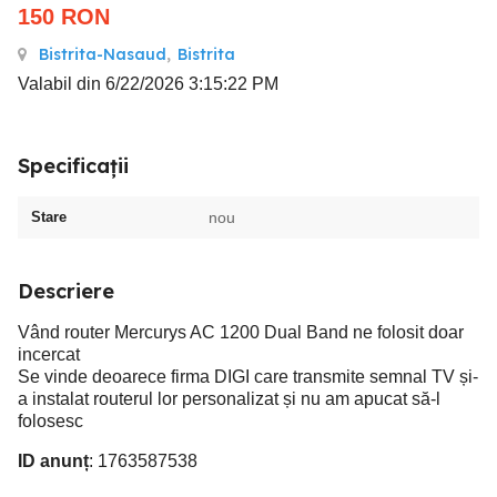
150
RON
Bistrita-Nasaud
,
Bistrita
Valabil din 6/22/2026 3:15:22 PM
Specificații
Stare
nou
Descriere
Vând router Mercurys AC 1200 Dual Band ne folosit doar
incercat
Se vinde deoarece firma DIGI care transmite semnal TV și-
a instalat routerul lor personalizat și nu am apucat să-l
folosesc
ID anunț
: 1763587538