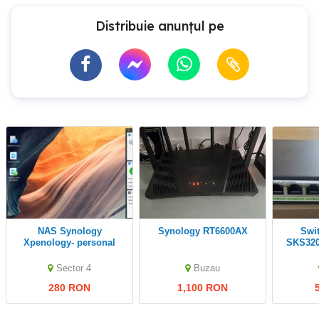
Distribuie anunțul pe
NAS Synology
Synology RT6600AX
Switch XikeStor
Xpenology- personal
SKS320
server cloud
2.5GbE 
Sector 4
Buzau
280 RON
1,100 RON