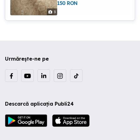
150
RON
folosesc
3
Urmărește-ne pe
Descarcă aplicația Publi24