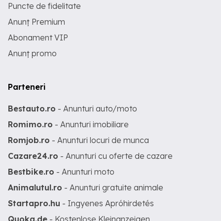
Puncte de fidelitate
Anunț Premium
Abonament VIP
Anunț promo
Parteneri
Bestauto.ro
- Anunturi auto/moto
Romimo.ro
- Anunturi imobiliare
Romjob.ro
- Anunturi locuri de munca
Cazare24.ro
- Anunturi cu oferte de cazare
Bestbike.ro
- Anunturi moto
Animalutul.ro
- Anunturi gratuite animale
Startapro.hu
- Ingyenes Apróhirdetés
Quoka.de
- Kostenlose Kleinanzeigen