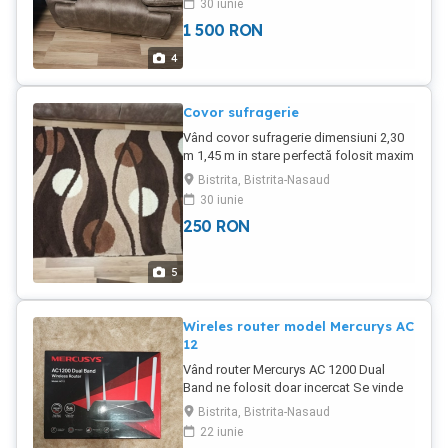
30 iunie
și provenienta Fotoliile sunt noi și nu au
1 500
RON
fost folosite Se vând deoarece nu se
asortează cu celelalte lucruri Prețul pe
4
bucată este 1500 lei
Covor sufragerie
Vând covor sufragerie dimensiuni 2,30
m 1,45 m in stare perfectă folosit maxim
de doua ori și este proaspăt spălat Se
Bistrita, Bistrita-Nasaud
vinde deoarece nu a fost alegerea
30 iunie
potrivită
250
RON
5
Wireles router model Mercurys AC
12
Vând router Mercurys AC 1200 Dual
Band ne folosit doar incercat Se vinde
deoarece firma DIGI care transmite
Bistrita, Bistrita-Nasaud
semnal TV și-a instalat routerul lor
22 iunie
personalizat și nu am apucat să-l