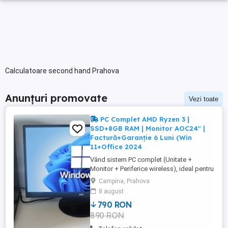
Calculatoare second hand Prahova
Anunțuri promovate
Vezi toate
PC Complet AMD Ryzen 3 |
SSD+8GB RAM | Monitor AOC24" |
Factură+Garanție 6 Luni (Win
11+Office 2024
Vând sistem PC complet (Unitate +
Monitor + Periferice wireless), ideal pentru
Office, Școală online, Birou sau Jocuri
Campina, Prahova
populare (CS2, LoL, Roblox, Minecraft).
8 august
Sistemul este gata de utilizare (Plug &
790 RON
Play), în stare impecabilă (folosit aprox. 3
890 RON
ani). Se eliberează FACTURĂ și GARANȚIE
6 LUNI (emisă de ...