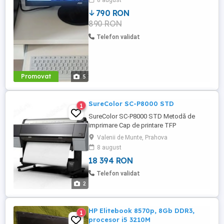
8 august
Sistemul este gata de utilizare (Plug &
790 RON
Play), în stare impecabilă (folosit aprox. 3
890 RON
ani). Se eliberează FACTURĂ și GARANȚIE
6 LUNI (emisă de ...
Telefon validat
Promovat
5
SureColor SC-P8000 STD
1
SureColor SC-P8000 STD Metodă de
imprimare Cap de printare TFP
PrecisionCore Tehnologie cerneală
Valenii de Munte, Prahova
Ultrachrome HD Culori Negru deschis,
8 august
Negru foarte deschis, Negru fotografic,
18 394 RON
Negru mat, Cyan, Cyan deschis, Galben,
Vivid Magenta, Vivid Magenta deschis
Telefon validat
Mărime minimă a picăturilor 3,5 pl
2
Capacitate rezervor ...
HP Elitebook 8570p, 8Gb DDR3,
1
procesor i5 3210M