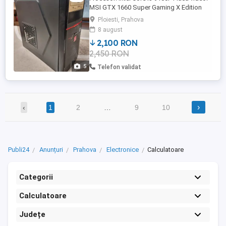
MSI GTX 1660 Super Gaming X Edition
Memorie: 16 GB DDR4 @ 3200 MHz
Ploiesti, Prahova
Stocare: SSD 100 GB + HDD2 TB Sistem
8 august
de operare: Windows 10 sau Windows 11
2,100 RON
(la alegere) sau livrare fără OS
2,450 RON
Performanță estimată (1080p, setări
medii): League of Legends: 200-250+ ...
5
Telefon validat
›
‹
1
2
…
9
10
Publi24
Anunțuri
Prahova
Electronice
Calculatoare
Categorii
Calculatoare
Județe