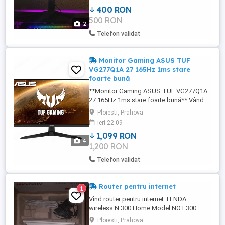
defecte. Se poate testa înainte de
400 RON
cumpărare.
500 RON
2
Telefon validat
Monitor Gaming ASUS TUF
VG277Q1A 27 165Hz 1ms stare
foarte bună
**Monitor Gaming ASUS TUF VG277Q1A
27 165Hz 1ms stare foarte bună** Vând
monitor gaming ASUS TUF VG277Q1A,
Ploiesti, Prahova
ideal pentru gaming competitiv și utilizare
ieri 22:09
zilnică. Monitorul funcționează perfect,
1,099 RON
fără defecte sau probleme.
4
1,200 RON
**Specificații:** * Diagonală: 27 inch *
Rezoluție: Full HD (1920x1080) * ...
Telefon validat
Router pentru internet
1
Vînd router pentru internet TENDA
wireless N 300 Home Model NO:F300.
Routerul este in perfecta stare este nou
Ploiesti, Prahova