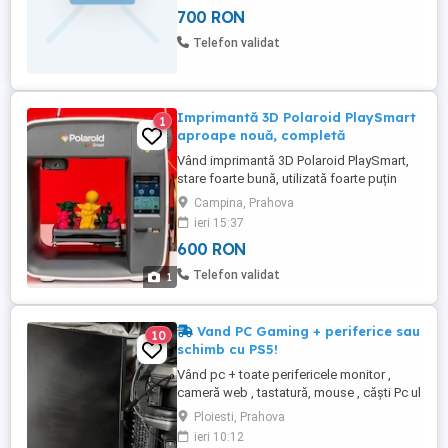
700 RON
Telefon validat
Imprimantă 3D Polaroid PlaySmart
1
aproape nouă, completă
Vând imprimantă 3D Polaroid PlaySmart,
stare foarte bună, utilizată foarte puțin
(aproape nouă). Imprimanta pornește și
Campina, Prahova
funcționează normal. Ideală pentru
ieri 15:37
începători sau pentru cineva care vrea o
600 RON
imprimantă 3D solidă, de brand Ecran
touch, design compact Printează PLA
Telefon validat
1
Foarte puține ore de funcționare Include
Imprimanta ...
Vand PC Gaming + periferice sau
10
schimb cu PS5!
Vând pc + toate perifericele monitor ,
cameră web , tastatură, mouse , căști Pc ul
conține : Procesor amd ryzen 5 3600 placa
Ploiesti, Prahova
video amd Radeon rx 6500 xt 16 ram ddr4
ieri 10:12
3200 MHz 2 ssd uri unul de 1000 unul de