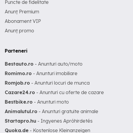
Puncte de fidelitate
Anunț Premium
Abonament VIP
Anunț promo
Parteneri
Bestauto.ro
- Anunturi auto/moto
Romimo.ro
- Anunturi imobiliare
Romjob.ro
- Anunturi locuri de munca
Cazare24.ro
- Anunturi cu oferte de cazare
Bestbike.ro
- Anunturi moto
Animalutul.ro
- Anunturi gratuite animale
Startapro.hu
- Ingyenes Apróhirdetés
Quoka.de
- Kostenlose Kleinanzeigen