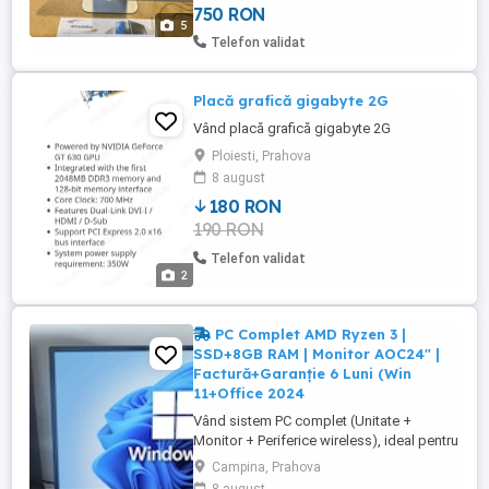
750 RON
GEFORCE GT 640M 512 MB, Webcam,
5
Display 21(2k display), grad A - Pachet
Telefon validat
programe basic: Fara pachet program.. -
Upgrade ...
Placă grafică gigabyte 2G
Vând placă grafică gigabyte 2G
Ploiesti, Prahova
8 august
180 RON
190 RON
Telefon validat
2
PC Complet AMD Ryzen 3 |
SSD+8GB RAM | Monitor AOC24" |
Factură+Garanție 6 Luni (Win
11+Office 2024
Vând sistem PC complet (Unitate +
Monitor + Periferice wireless), ideal pentru
Office, Școală online, Birou sau Jocuri
Campina, Prahova
populare (CS2, LoL, Roblox, Minecraft).