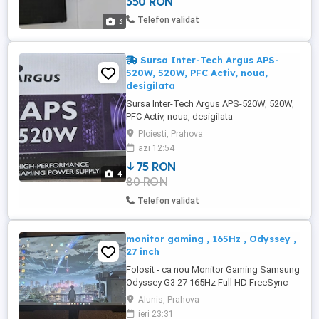
350 RON
Windows 7, Windows 10, Windows 11.
Hard verificat cu Hard Disk Sentinel:
Telefon validat
3
Health 100 %
Sursa Inter-Tech Argus APS-
520W, 520W, PFC Activ, noua,
desigilata
Sursa Inter-Tech Argus APS-520W, 520W,
PFC Activ, noua, desigilata
CARACTERISTICI: Putere sursa (W): 520 W
Ploiesti, Prahova
Numar ventilatoare 1 Alimentare 115 - 230
azi 12:54
V Caracteristici speciale: Certificare 80
75 RON
PLUS Activ PFC Protectie: OPP Protectie:
4
80 RON
OVP Protectie: SCP Protectie: OCP
Protectie: NLP Conectori: 1 ...
Telefon validat
monitor gaming , 165Hz , Odyssey ,
27 inch
Folosit - ca nou Monitor Gaming Samsung
Odyssey G3 27 165Hz Full HD FreeSync
Premium Stare impecabilă, folosit
Alunis, Prahova
aproximativ 1 an. Fără pixeli morți sau
ieri 23:31