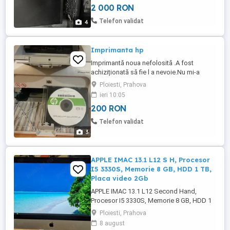
2 000 RON
500gb placa de bază msi b550 gaming
gen3 Monitorul este un Philips de gaming
Telefon validat
4
de 165 de Hz Camera ...
Imprimanta hp
Imprimantă noua nefolosită .A fost
achiziționată să fie l a nevoie.Nu mi-a
folosit si deaceea o vând.
Ploiesti, Prahova
ieri 10:05
200 RON
Telefon validat
3
APPLE IMAC 13.1 L12 S H, Procesor
I5 3330S, Memorie 8 GB, HDD 1 TB,
Placa video 2Gb
APPLE IMAC 13.1 L12 Second Hand,
Procesor I5 3330S, Memorie 8 GB, HDD 1
TB, Placa video APPLE IMAC 13.1 L12
Ploiesti, Prahova
Second Hand, Procesor I5 3330S,
8 august
Memorie 8 GB, HDD 1 TB, Placa video