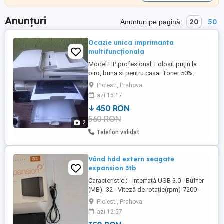
Anunțuri
20
50
Anunțuri pe pagină:
Ocazie unica imprimanta
multifuncționala
Model HP profesional. Folosit puțin la
biro, buna si pentru casa. Toner 50%.
Consum mic și toner ieftin. Wifi. preț fix.
Ploiesti, Prahova
azi 15:17
450 RON
560 RON
2
Telefon validat
Vând hdd extern seagate
expansion 3tb
Caracteristici: - Interfață USB 3.0 - Buffer
(MB) -32 - Viteză de rotație(rpm)-7200 -
Altele-Negru - Dimensiuni: 207,5 x 126 x
Ploiesti, Prahova
39,1 - Greutate (g.)-1510 - Format -3,5 inch.
azi 12:57
- Alimentare: Dcin - Sistem de operare: