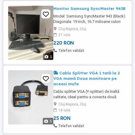
Monitor Samsung SyncMaster 943B
Model: Samsung SyncMaster 943 (Black)
Diagonala: 19 inch, 16.7 milioane culori
Display: LCD, Active Matrix TFT Rezolutie
Cluj-Napoca, Cluj
maxima: 1280 x 1024 Aspect ratio: 5:4
21 iulie
Intrari: VGA, DVI Viteza de raspuns: 5ms
220 RON
Contrast: 1000:1 stare excelenta.
Telefon validat
1
Cablu Splitter VGA 1 tată la 2
VGA mamă Doua monitoare pe
aceasi mufa
Cablu splitter VGA (Y-splitter) de înaltă
calitate, ideal pentru a conecta două
monitoare, proiectoare sau televizoare la
Cluj-Napoca, Cluj
o singură unitate PC sau laptop cu ieșire
18 iulie
VGA, se vede acceasi imagine pe ambele
25 RON
monitoare (clona) chiar daca ai o singura
5
mufa de iesire din PC proiector, etc, ideal
Telefon validat
daca vrei sa ...