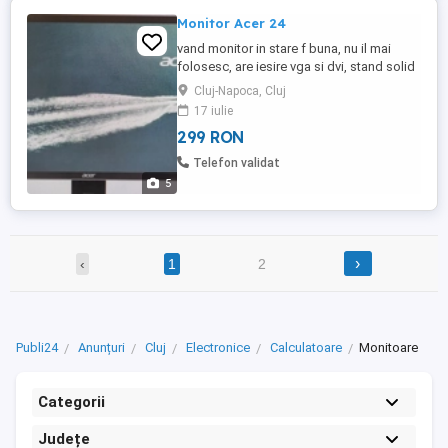
Monitor Acer 24
vand monitor in stare f buna, nu il mai
folosesc, are iesire vga si dvi, stand solid
Cluj-Napoca, Cluj
17 iulie
299 RON
Telefon validat
5
›
‹
1
2
Publi24
Anunțuri
Cluj
Electronice
Calculatoare
Monitoare
Categorii
Județe