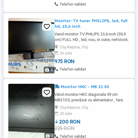
8.PHILIPS - 9.SAMSUNG - 10.VIEWSONIC.
Telefon validat
Initial ...
Monitor-TV tuner PHILIPS, led, full
hd, 23,6 inch
Vand monitor TV PHILIPS 23,6 inch (59,9
cm) FULL HD , led, nou, in cutie, nefolosit,
estetic si functional impecabil,timp de
Cluj-Napoca, Cluj
raspuns: 5 ms ; rezolutie optima: 1920 x
26 iulie
1080 ; sunet: Nicam Stereo,Smart Sound,
975 RON
surround, boxe 2 x 3 wt, telecomanda,
tuner digital: DVB-T, DVB-C, tip ecran:
Telefon validat
5
Wide 16 9 strat antireflex, ...
Monitor HKC - MB 21 S5
Vând monitor HKC diagonala 59 cm
MB21S5, prevăzut cu alimentator , fara
suport, in perfecta stare de functionare
Cluj-Napoca, Cluj
25 iulie
200 RON
225 RON
3
Telefon validat