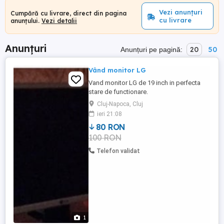
Vezi anunțuri
Cumpără cu livrare, direct din pagina
cu livrare
anunțului.
Vezi detalii
Anunțuri
20
50
Anunțuri pe pagină:
Vând monitor LG
Vand monitor LG de 19 inch in perfecta
stare de functionare.
Cluj-Napoca, Cluj
ieri 21:08
80 RON
100 RON
Telefon validat
1