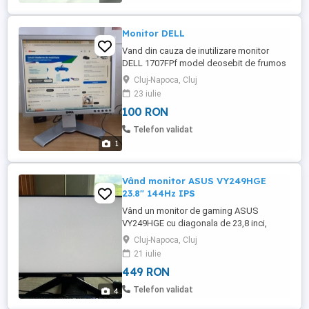
Monitor DELL
Vand din cauza de inutilizare monitor
DELL 1707FPf model deosebit de frumos
si suport rotativ pe orizontala si verticala ,
Cluj-Napoca, Cluj
mufe vga , d-vga 17 inch in perfecta stare
23 iulie
de functionare . Daca este cazul asigur
100 RON
livrare in cluj.
Telefon validat
1
Vând monitor ASUS VY249HGE
23.8" 144Hz IPS
Vând un monitor de gaming ASUS
VY249HGE cu diagonala de 23,8 inci,
frecvență de reîmprospătare de 144 Hz și
Cluj-Napoca, Cluj
panou IPS În stare excelentă, a fost folosit
21 iulie
cu grijă. Set complet (cutie, cabluri).
449 RON
Diagonală: 23,8" IPS Rezoluție: Full HD
(1920x1080) Frecvență: 144 Hz Timp de
Telefon validat
4
răspuns: 1 ms Potrivit atât pentru ...