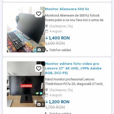
Monitor Alienware 500 hz
Monitorul Alienware de 500 hz folosit
foarte putin e ca nou fara nici o urma de
zgarietura pentru alte detalii sunati la nr de
Cluj-Napoca, Cluj
telefon. Nu se livreaza doar predare
4 august
personala in Cluj-Napoca.
1,400 RON
1,600 RON
1
Telefon validat
Monitor editare foto-video pro
Lenovo 27" 4K UHD, (99% Adobe
RGB, DCI-P3)
Vând monitor profesional Lenovo
ThinkVision P27u-20, diagonală 27 inch,
rezoluție 4K UHD. Este un model foarte
Cluj-Napoca, Cluj
bun pentru editare foto-video, print și
4 august
design grafic, datorită acurateții ridicate a
1,200 RON
culorilor și panoului IPS de calitate: *
5
1,700 RON
99.5% Adobe RGB * 99.1% DCI-P3 * 100%
sRGB * 100% BT.709 Preț: ...