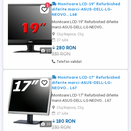
Monitoare LCD-19" Refurbished
1
diferite marci-ASUS-DELL-LG-
NEOVO... L68
Monitoare LCD-19" Refurbished diferite
marci-ASUS-DELL-LG-NEOVO...
L68Monitoare LCD-19" Refurbished
Cluj-Napoca, Cluj
L68Monitoarele au inclus cablu vga cablu
27 iulie
alimentare.Puteti alege din gama variata
280 RON
de marci ca:- 1.ASUS - 2.BENQ - 3.DELL -
10
330 RON
4.FUJITSU - 5.HP - 6.LG - 7.NEOVO -
8.PHILIPS - 9.SAMSUNG -
Telefon validat
10.VIEWSONIC.Initial ...
Monitoare LCD-17" Refurbished
diferite marci-ASUS-DELL-LG-
NEOVO... L67
Monitoare LCD-17" Refurbished diferite
marci-ASUS-DELL-LG-NEOVO... L67
Monitoare LCD-17" Refurbished L67
Cluj-Napoca, Cluj
Monitoarele au inclus cablu vga + cablu
27 iulie
alimentare. Puteti alege din gama variata
180 RON
de marci ca: - 1.ASUS - 2.BENQ - 3.DELL -
10
230 RON
4.FUJITSU - 5.HP - 6.LG - 7.NEOVO -