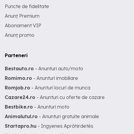
Puncte de fidelitate
Anunț Premium
Abonament VIP
Anunț promo
Parteneri
Bestauto.ro
- Anunturi auto/moto
Romimo.ro
- Anunturi imobiliare
Romjob.ro
- Anunturi locuri de munca
Cazare24.ro
- Anunturi cu oferte de cazare
Bestbike.ro
- Anunturi moto
Animalutul.ro
- Anunturi gratuite animale
Startapro.hu
- Ingyenes Apróhirdetés