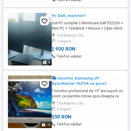
Telefon validat
Pc Dell, monitor!!
Set PC complet 2 Monitoare Dell P2222H +
Mini PC + Tastatură + Mouse + Căști Vând
set complet pentru birou sau lucru de
Cluj-Napoca, Cluj
acasă, compus din: 2 monitoare Dell
3 august
P2222H (22", Full HD) Mini PC unitate
1 900 RON
externă Tastatură Mouse Pereche de căști
Toate produsele sunt în stare perfectă de
Telefon validat
funcționare, bine întreținute ...
5
monitor Samsung 19"
SyncMaster 913TM cu pivot
* monitor profesional de 19" are suport cu
pivot, ce permite rotirea spre dreapta cu
90 de grade * dimensiune: 19 inch, raport
Cluj-Napoca, Cluj
3:4 (nu e widescreen) * rezolutie: 1280 x
3 august
1024 @ 75 Hz * conexiune VGA + DVI. NU
250 RON
are HDMI * boxe integrate * monitorul
functionează perfect, fără probleme, fără
Telefon validat
13
zgârieturi * ...