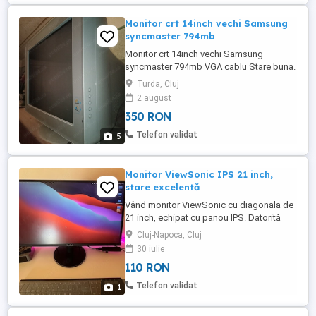
Monitor crt 14inch vechi Samsung
syncmaster 794mb
Monitor crt 14inch vechi Samsung
syncmaster 794mb VGA cablu Stare buna.
Pret fis cu predare personala.
Turda, Cluj
2 august
350 RON
Telefon validat
5
Monitor ViewSonic IPS 21 inch,
stare excelentă
Vând monitor ViewSonic cu diagonala de
21 inch, echipat cu panou IPS. Datorită
tehnologiei IPS, oferă culori foarte vii și
Cluj-Napoca, Cluj
unghiuri largi de vizualizare. Este perfect
30 iulie
ca ecran principal pentru office studii sau
110 RON
ca al doilea monitor pentru un setup cu
laptop. Funcționează impecabil, nu are
Telefon validat
1
probleme ascunse, ...