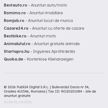
Bestauto.ro
- Anunturi auto/moto
Romimo.ro
- Anunturi imobiliare
Romjob.ro
- Anunturi locuri de munca
Cazare24.ro
- Anunturi cu oferte de cazare
Bestbike.ro
- Anunturi moto
Animalutul.ro
- Anunturi gratuite animale
Startapro.hu
- Ingyenes Apróhirdetés
Quoka.de
- Kostenlose Kleinanzeigen
© 2026 Publi24 Digital S.R.L. | Bulevardul Dacia nr 34,
Oradea 410346, Romania | Tax ID: RO20201084 -
site de
anunturi gratuite
26.08.06.c0c206c