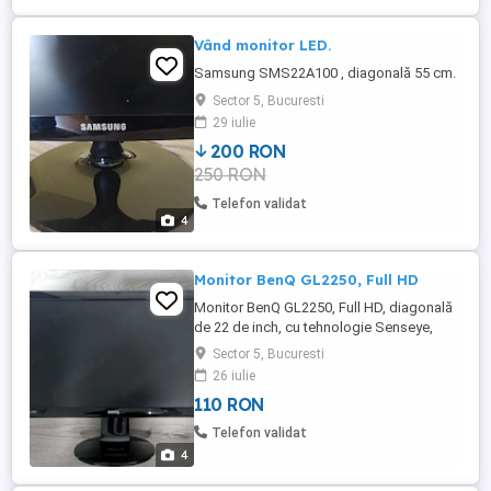
Vând monitor LED.
Samsung SMS22A100 , diagonală 55 cm.
Sector 5, Bucuresti
29 iulie
200 RON
250 RON
Telefon validat
4
Monitor BenQ GL2250, Full HD
Monitor BenQ GL2250, Full HD, diagonală
de 22 de inch, cu tehnologie Senseye,
pentru calitate superioară a imaginii.
Sector 5, Bucuresti
Monitorul este folosit, dar in perfecta
26 iulie
stare de functionare cu cablu de
110 RON
alimentare, suport fix sau suport reglabil
pe inaltime. Predare personala Bucuresti
Telefon validat
sau Ilfov.
4