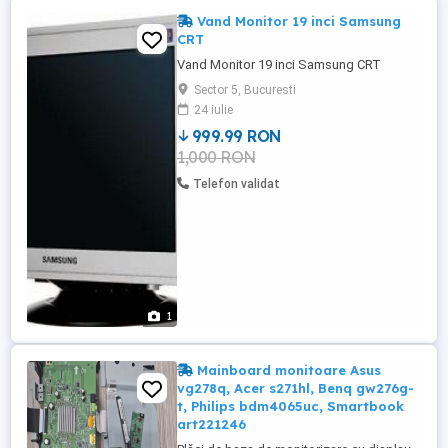
Vand Monitor 19 inci Samsung
CRT
Vand Monitor 19 inci Samsung CRT
Sector 5, Bucuresti
24 iulie
999.99 RON
1,000 RON
Telefon validat
1
Mainboard monitoare Asus
vg278q, Acer s271hl, Benq gw276g-
t, Philips bdm4065uc, Smartbook
art221246