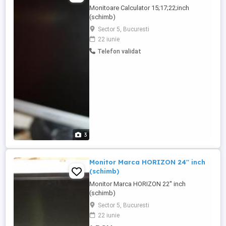
Monitoare Calculator 15;17;22;inch
(schimb)
Sector 5, Bucuresti
22 iunie
Telefon validat
3
Monitor Marca HORIZON 24'' inch
(schimb)
Monitor Marca HORIZON 22'' inch
(schimb)
Sector 5, Bucuresti
22 iunie