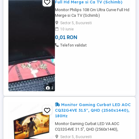
Full Hd Merge si Ca TV (Schimb)
Monitor Philips 108 Cm Ultra Curve Full Hd
Merge si Ca TV (Schimb)
Sector 5, Bucuresti
10 iunie
0,01 RON
Telefon validat
2
Monitor Gaming Curbat LED AOC
CQ32G4VE 31.5", QHD (2560x1440),
180Hz
Monitor Gaming Curbat LED VA AOC
CQ32G4VE 31.5", QHD (2560x1440),
180Hz, 1ms, 0.5ms (MPRT), AMD
Sector 5, Bucuresti