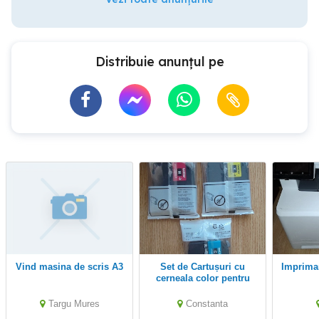
Distribuie anunțul pe
Vind masina de scris A3
Set de Cartușuri cu
Imprimanta HP Laser Jet
cerneala color pentru
Brother MFC-J6520DW ,
originale sigilate, 1200
Targu Mures
Constanta
pagini