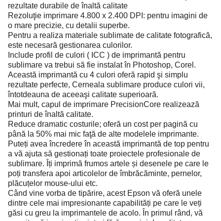
rezultate durabile de înaltă calitate
Rezoluţie imprimare 4.800 x 2.400 DPI: pentru imagini de
o mare precizie, cu detalii superbe.
Pentru a realiza materiale sublimate de calitate fotografică,
este necesară gestionarea culorilor.
Include profil de culori ( ICC ) de imprimantă pentru
sublimare va trebui să fie instalat în Photoshop, Corel.
Această imprimantă cu 4 culori oferă rapid şi simplu
rezultate perfecte, Cerneala sublimare produce culori vii,
întotdeauna de aceeaşi calitate superioară.
Mai mult, capul de imprimare PrecisionCore realizează
printuri de înaltă calitate.
Reduce dramatic costurile; oferă un cost per pagină cu
până la 50% mai mic faţă de alte modelele imprimante.
Puteți avea încredere în această imprimantă de top pentru
a vă ajuta să gestionați toate proiectele profesionale de
sublimare. Îți imprimă frumos artele și desenele pe care le
poți transfera apoi articolelor de îmbrăcăminte, pernelor,
plăcuțelor mouse-ului etc.
Când vine vorba de tipărire, acest Epson vă oferă unele
dintre cele mai impresionante capabilități pe care le veți
găsi cu greu la imprimantele de acolo. În primul rând, vă