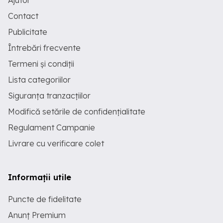
Ajutor
la cerneală tot timpul, chiar dacă se
oprește. Puteți lasati aceste imprimante
Contact
timp de aproximativ 30 de zile cu oprire
Publicitate
și vor mai funcționa perfect după aceea.
Sistemul de cerneală cu cartuse
Întrebări frecvente
reincarcabile oferă economii
semnificative față de sistemele de
Termeni și condiții
cerneală pentru cartușe - cumpărați
cerneală și economisiți costuri mari de
Lista categoriilor
cerneală. Printeaza atat pe materiale
Siguranța tranzacțiilor
albe cat si pe materiale inchise la
culoare. Poate printa deodata 2 tricouri
Modifică setările de confidențialitate
cu marimea printului de 29x41 cm sau o
suprafata extinsa de 41x64 cm.
Regulament Campanie
Dimensiuni Imprimanta DTG pe format
A2 compact: calitate profesională într-
Livrare cu verificare colet
un dispozitiv cu dimensiuni mici 684 x
1000 x 257 mm (Latime x Lungime x
Inaltime) Greutate doar 20 kg cea mai
usor imprimanta DTG pe format A2 din
Informații utile
lume. Imprimanta DTG pe format A2 a
fost proiectat fără compromis, astfel
Puncte de fidelitate
încât viziunile dvs. ar putea fi tipărite
fără compromisuri. Prin dimensiunile
Anunț Premium
sale compacte, reprezintă următorul