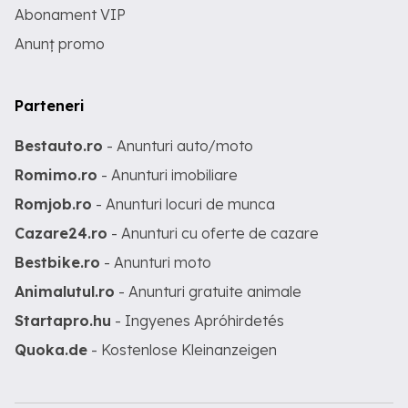
pas în imprimarea pe desktop
Abonament VIP
profesională și este un lucru
Anunț promo
indispensabil pentru profesionistul
serios. Noutati ; Substratul alb pentru
tricouri negre este realizat astfel perfect
inainte aprox.15 mm dupa apare
Parteneri
colorate o singura trecere! Pentru mai
multe detalii doar la telefon !!!
Bestauto.ro
- Anunturi auto/moto
Romimo.ro
- Anunturi imobiliare
Romjob.ro
- Anunturi locuri de munca
Cazare24.ro
- Anunturi cu oferte de cazare
Bestbike.ro
- Anunturi moto
Animalutul.ro
- Anunturi gratuite animale
Startapro.hu
- Ingyenes Apróhirdetés
Quoka.de
- Kostenlose Kleinanzeigen