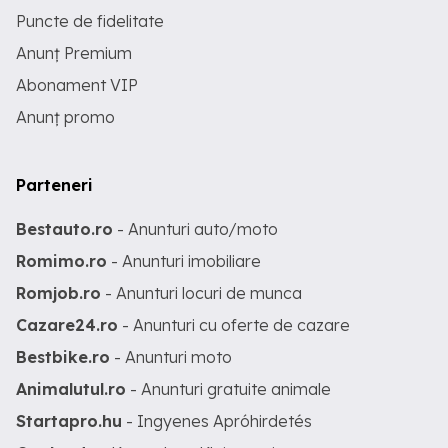
Puncte de fidelitate
Anunț Premium
Abonament VIP
Anunț promo
Parteneri
Bestauto.ro
- Anunturi auto/moto
Romimo.ro
- Anunturi imobiliare
Romjob.ro
- Anunturi locuri de munca
Cazare24.ro
- Anunturi cu oferte de cazare
Bestbike.ro
- Anunturi moto
Animalutul.ro
- Anunturi gratuite animale
Startapro.hu
- Ingyenes Apróhirdetés