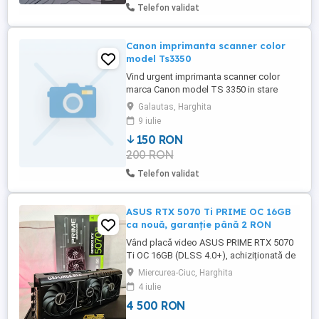
kell ráfordítanod). Helyben bármilyen
Telefon validat
tesznek (FurMark, Cinebench) alávethető.
...
Canon imprimanta scanner color
model Ts3350
Vind urgent imprimanta scanner color
marca Canon model TS 3350 in stare
foarte bună în garanție fără ambalaj,
Galautas, Harghita
Garanție Cu factură.pret
9 iulie
discutabil.produsul se găsește în zona
150 RON
Toplița.
200 RON
Telefon validat
ASUS RTX 5070 Ti PRIME OC 16GB
ca nouă, garanție până 2 RON
Vând placă video ASUS PRIME RTX 5070
Ti OC 16GB (DLSS 4.0+), achiziționată de
pe CEL.ro, în stare excelentă, aproape
Miercurea-Ciuc, Harghita
nouă Preț: 4500 RON (preț actual nou: 5800
4 iulie
RON) Detalii produs: Model: ASUS PRIME
4 500 RON
RTX 5070 Ti OC 16GB Tehnologii: DLSS