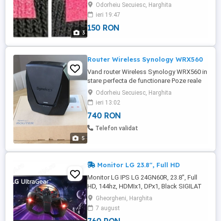
îmbrăcăminte sau material textil pentru o
Odorheiu Secuiesc, Harghita
durabilitate suplimentară. Poate fi utilizat
ieri 19:47
cu orice aplicație de hârtie de transfer sau
150 RON
folie. IColor este un suport de hârtie cu o
3
peliculă subțire de cauciuc siliconic
aplicatla ...
Router Wireless Synology WRX560
Vand router Wireless Synology WRX560 in
stare perfecta de functionare Poze reale
Dual-band, Wi-Fi 6, 4x4 MIMO, Mesh
Odorheiu Secuiesc, Harghita
support, SRM, 2.5GbE port, USB 3.2Ge
ieri 13:02
740 RON
Telefon validat
5
Monitor LG 23.8", Full HD
Monitor LG IPS LG 24GN60R, 23.8", Full
HD, 144hz, HDMIx1, DPx1, Black SIGILAT
Garantie Expira la 31 Dec 2028 Specificatii
Gheorgheni, Harghita
Gama: Gaming Putere consumata: 28 W
7 august
30.2 W Greutate: 3.94 Kg Lungime: 540.8