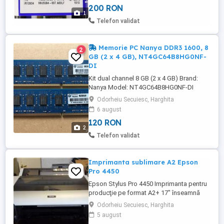
200 RON
ECC: No Buffered Registered: Unbuffered
1
Telefon validat
Memorie PC Nanya DDR3 1600, 8
2
GB (2 x 4 GB), NT4GC64B8HG0NF-
DI
Kit dual channel 8 GB (2 x 4 GB) Brand:
Nanya Model: NT4GC64B8HG0NF-DI
Type: 240-Pin DDR3 Capacity: 4 GB
Odorheiu Secuiesc, Harghita
Speed: DDR3 1600 MHz (PC3-12800) Cas
6 august
Latency: 11 Voltage: 1.5 V ECC: No
120 RON
Buffered Registered: Unbuffered
2
Telefon validat
Imprimanta sublimare A2 Epson
Pro 4450
Epson Stylus Pro 4450 Imprimanta pentru
producţie pe format A2+ 17" înseamnă
calitate fiabilitate şi un raport preţ calitate
Odorheiu Secuiesc, Harghita
excelent. A2 17" dimensiuni compac:
5 august
calitate profesională într-un dispozitiv cu