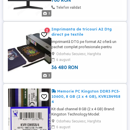
760 RON
mm Latime: 180.5 mm Inaltime: 408.9 mm
Consum energie electrica 1000 ore: 18
Telefon validat
kWh Clasa eficienta energetica: ...
3
Imprimanta de tricouri A2 Dtg
2
direct pe textile
Imprimantă DTG pe format A2 oferă un
pachet complet profesionale pentru
imprimarea directa a bluzelor, tricourilor
Odorheiu Secuiesc, Harghita
polo, puloverelor sau altor articole textile.
6 august
Printeaza direct pe textile folosind
36 480 RON
cerneala pigmentata special, rezistenta la
spalare. Reprezinta solutia perfecta
3
pentru productia rapida ...
Memorie PC Kingston DDR3 PC3-
10600, 8 GB (2 x 4 GB), KVR13N9S8
4
Kit dual channel 8 GB (2 x 4 GB) Brand:
Kingston Technology Model:
KVR13N9S8/4 Type: 240-Pin DDR3
Odorheiu Secuiesc, Harghita
Capacity: 4 GB Speed: DDR3 1333 MHz
6 august
(PC3-10600) Cas Latency: 9 Voltage: 1.5 V