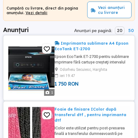
Vezi anunțuri
Cumpără cu livrare, direct din pagina
cu livrare
anunțului.
Vezi detalii
Anunțuri
20
50
Anunțuri pe pagină:
Imprimanta sublimare A4 Epson
EcoTank ET-2700
Epson EcoTank ET-2700 pentru sublimare
Imprimare fără cartuşe creşteţi intervalul
dintre reumpleri cu multifuncţionalul
Odorheiu Secuiesc, Harghita
EcoTank ITS. Acesta utilizează un
ieri 19:47
rezervor de cerneală de capacitate foarte
1 750 RON
mare pentru a elimina complet necesitatea
cartuşelor. Beneficiind de Wi-Fi şi Wi-Fi
1
Direct, poate primi documente ...
Foaie de finisare IColor după
transferul dtf , pentru imprimanta
dtf
IColor este utilizat pentru post-presarea
finală a transferului dumneavoastră pe