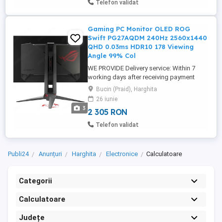
Telefon validat
Gaming PC Monitor OLED ROG
Swift PG27AQDM 240Hz 2560x1440
QHD 0.03ms HDR10 178 Viewing
Angle 99% Col
WE PROVIDE Delivery service: Within 7
working days after receiving payment
Shipping Method: By container flat rack
Bucin (Praid), Harghita
bulk cargo RO RO ship 24-HOURS online
26 iunie
service including holidays
3
2 305 RON
Telefon validat
Publi24
Anunțuri
Harghita
Electronice
Calculatoare
Categorii
Calculatoare
Județe