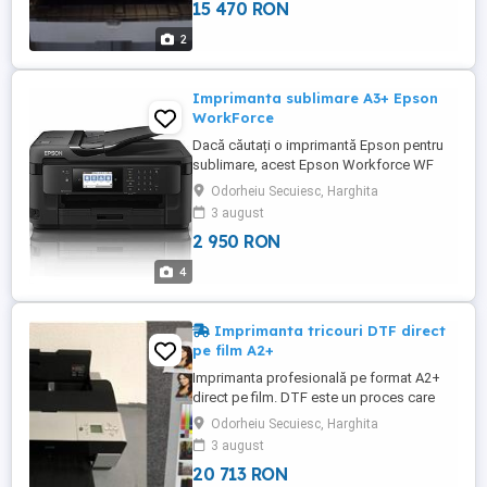
15 470 RON
dimensiuni mici Cerneală de sublimare:
gamă cromatică mai largă şi rezultate
2
durabile de înaltă ...
Imprimanta sublimare A3+ Epson
WorkForce
Dacă căutați o imprimantă Epson pentru
sublimare, acest Epson Workforce WF
A3+ ar trebui să fie una dintre alegerile
Odorheiu Secuiesc, Harghita
voastre. imprimanta are funcții
3 august
multifuncționale prin faptul că suportă
2 950 RON
imprimarea prin sublimare. A3+
dimensiuni compact: calitate profesională
4
într-un dispozitiv cu dimensiuni mici
Cerneală ...
Imprimanta tricouri DTF direct
pe film A2+
Imprimanta profesională pe format A2+
direct pe film. DTF este un proces care
permite utilizatorilor să producă
Odorheiu Secuiesc, Harghita
transferuri textile. Noul proces DTF este
3 august
potrivit pentru tricouri, pălării, măști, genți,
20 713 RON
umbrele și suprafețe solide, atât plate, cât