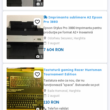
și curbate. Este adaptabil la suprafețele
3
3D curbate ...
Imprimanta sublimare A2 Epson
Pro 3880
Epson Stylus Pro 3880 Imprimanta pentru
producţie pe format A2+ înseamnă
calitate fiabilitate şi un raport preţ calitate
Odorheiu Secuiesc, Harghita
excelent. A2 dimensiuni compac: calitate
3 august
profesională într-un dispozitiv cu
7 604 RON
dimensiuni mici Cerneală de sublimare:
gamă cromatică mai largă şi rezultate
2
durabile de înaltă calitate Max. ...
Tastatură gaming Razer Huntsman
Tournament Edition
Tastatura este ca nou, dar nu
funcționează "space". Butoanele se pot
reprograma, ca sa aibă "space".
Baile Homorod, Harghita
2 august
110 RON
Telefon validat
2