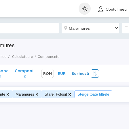
ane
Companii
RON
EUR
Sortează
Contul meu
2
amures
nice
Calculatoare
Componente
oane
Companii
RON
EUR
Sortează
3
2
nte
Maramures
Stare: Folosit
Șterge toate filtrele