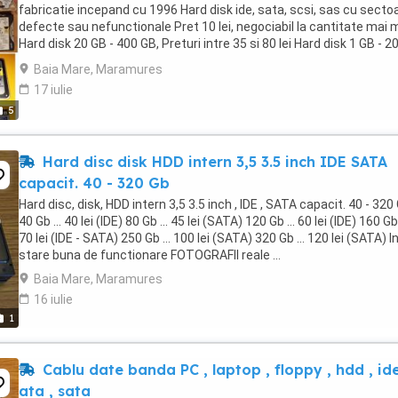
fabricatie incepand cu 1996 Hard disk ide, sata, scsi, sas cu secto
defecte sau nefunctionale Pret 10 lei, negociabil la cantitate mai 
Hard disk 20 GB - 400 GB, Preturi intre 35 si 80 lei Hard disk 1 GB - 2
Preturi ...
Baia Mare, Maramures
17 iulie
5
Hard disc disk HDD intern 3,5 3.5 inch IDE SATA
capacit. 40 - 320 Gb
Hard disc, disk, HDD intern 3,5 3.5 inch , IDE , SATA capacit. 40 - 320
40 Gb ... 40 lei (IDE) 80 Gb ... 45 lei (SATA) 120 Gb ... 60 lei (IDE) 160 Gb 
70 lei (IDE - SATA) 250 Gb ... 100 lei (SATA) 320 Gb ... 120 lei (SATA) I
stare buna de functionare FOTOGRAFII reale ...
Baia Mare, Maramures
16 iulie
1
Cablu date banda PC , laptop , floppy , hdd , ide
ata , sata