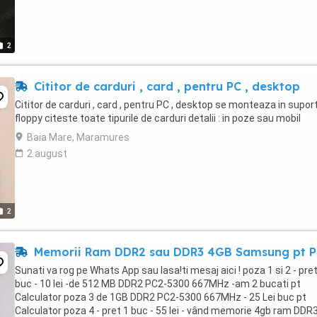
2
Cititor de carduri , card , pentru PC , desktop
Cititor de carduri , card , pentru PC , desktop se monteaza in supor
floppy citeste toate tipurile de carduri detalii : in poze sau mobil
Baia Mare, Maramures
2 august
2
Memorii Ram DDR2 sau DDR3 4GB Samsung pt 
Sunati va rog pe Whats App sau lasa!ti mesaj aici ! poza 1 si 2 - pret
buc - 10 lei -de 512 MB DDR2 PC2-5300 667MHz -am 2 bucati pt
Calculator poza 3 de 1GB DDR2 PC2-5300 667MHz - 25 Lei buc pt
Calculator poza 4 - pret 1 buc - 55 lei - vând memorie 4gb ram DDR3