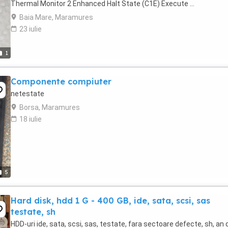
Thermal Monitor 2 Enhanced Halt State (C1E) Execute ...
Baia Mare, Maramures
23 iulie
1
Componente compiuter
netestate
Borsa, Maramures
18 iulie
5
Hard disk, hdd 1 G - 400 GB, ide, sata, scsi, sas
testate, sh
HDD-uri ide, sata, scsi, sas, testate, fara sectoare defecte, sh, an 