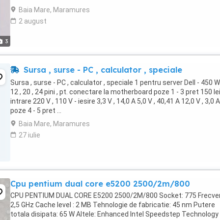
Samsung pt Calculator PC. Vand 1 ...
Baia Mare, Maramures
2 august
3
Sursa , surse - PC , calculator , speciale
Sursa , surse - PC , calculator , speciale 1 pentru server Dell - 450 W
12 , 20 , 24 pini , pt. conectare la motherboard poze 1 - 3 pret 150 lei
intrare 220 V , 110 V - iesire 3,3 V , 14,0 A 5,0 V , 40,41 A 12,0 V , 3,0 A
poze 4 - 5 pret ...
Baia Mare, Maramures
27 iulie
Cpu pentium dual core e5200 2500/2m/800
CPU PENTIUM DUAL CORE E5200 2500/2M/800 Socket: 775 Frecve
2,5 GHz Cache level : 2 MB Tehnologie de fabricatie: 45 nm Putere
totala disipata: 65 W Altele: Enhanced Intel Speedstep Technology 