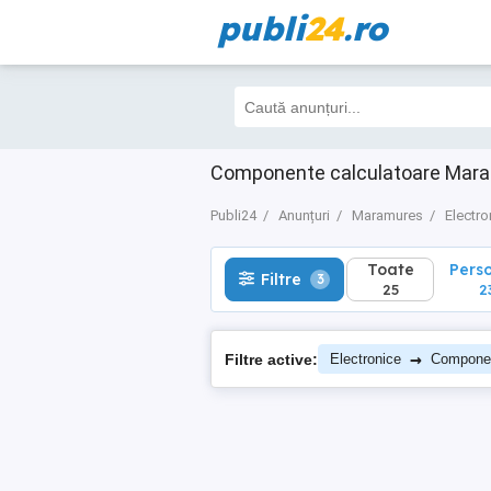
publi
24
.ro
Toate
Perso
Filtre
3
25
23
Componente calculatoare Mar
Publi24
Anunțuri
Maramures
Electro
Toate
Pers
Filtre
3
25
2
→
Filtre active:
Electronice
Compone