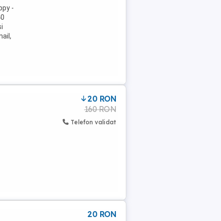
ppy -
40
i
ail,
20 RON
160 RON
Telefon validat
20 RON