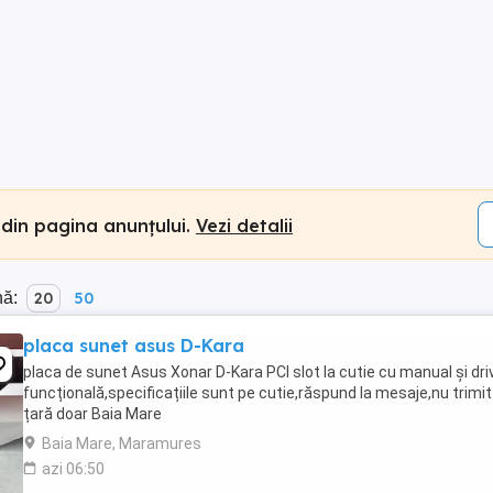
 din pagina anunțului.
Vezi detalii
nă:
20
50
placa sunet asus D-Kara
placa de sunet Asus Xonar D-Kara PCI slot la cutie cu manual și dri
funcțională,specificațiile sunt pe cutie,răspund la mesaje,nu trimit
țară doar Baia Mare
Baia Mare, Maramures
azi 06:50