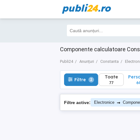
publi
24
.ro
Toate
Perso
Filtre
2
77
60
Componente calculatoare Cons
Publi24
Anunțuri
Constanta
Electron
Toate
Pers
Filtre
2
77
6
→
Filtre active:
Electronice
Compone