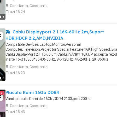
necesita mai putina munca pentru ...
Constanta, Constanta
azi 16:24
3
Cablu Displayport 2.1 16K-60Hz 2m,Suport
HDR,HDCP 2.2,AMD,NVIDIA
Compatible Devices Laptop,Monitor,Personal
Computer,Television,Projector Special Feature 16K High Speed, Br
Cablu DisplayPort 2.1 16K 6.6ft Cablul iVANKY 16K DP acceptă rezol
înalte 16K(15360*8640)-60Hz, 8K-120Hz, 4K-240Hz, 2K-360Hz
compatibile cu rată inversă, 2K-360Hz. Acest cablu DP 2.1 ...
Constanta, Constanta
azi 16:23
2
Placuta Rami 16Gb DDR4
2
Vand ,placuta Rami de 16Gb ,DDR4 2133,pret 200 lei
Constanta, Constanta
azi 15:43