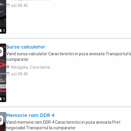
azi 08:40
3
Sursa calculator
Vand sursa calculator Caracteristici in poza anexata Transportul l
cumparator
Medgidia, Constanta
azi 08:40
3
Memorie ram DDR 4
Vand memorie ram DDR 4 Caracteristici in poza anexata Pret
negociabil Transportul la cumparator