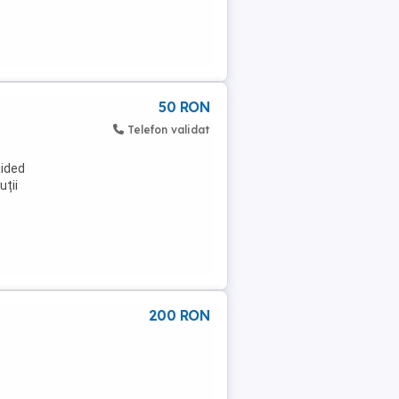
50 RON
Telefon validat
aided
uții
200 RON