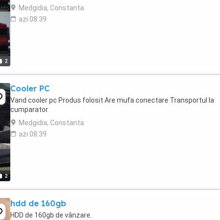
Medgidia, Constanta
azi 08:39
2
Cooler PC
Vand cooler pc Produs folosit Are mufa conectare Transportul la
cumparator
Medgidia, Constanta
azi 08:39
2
hdd de 160gb
HDD de 160gb de vânzare.