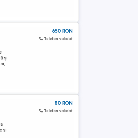
650 RON
Telefon validat
e
ă și
oi,
80 RON
Telefon validat
ra
e si
a