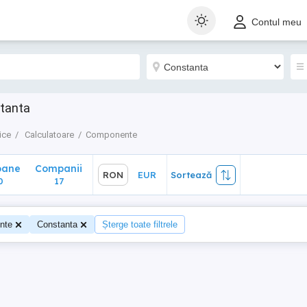
ane
Companii
RON
EUR
Sortează
Contul meu
17
tanta
ice
Calculatoare
Componente
oane
Companii
RON
EUR
Sortează
0
17
nte
Constanta
Șterge toate filtrele