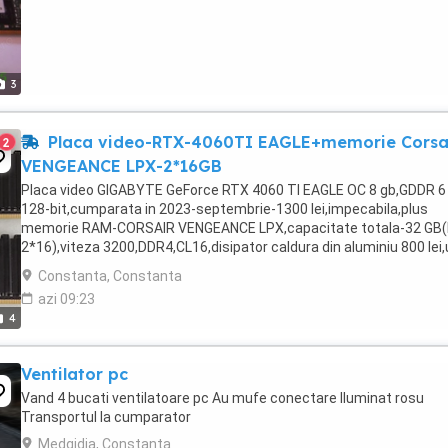
3
Placa video-RTX-4060TI EAGLE+memorie Corsa
2
VENGEANCE LPX-2*16GB
Placa video GIGABYTE GeForce RTX 4060 TI EAGLE OC 8 gb,GDDR 6
128-bit,cumparata in 2023-septembrie-1300 lei,impecabila,plus
memorie RAM-CORSAIR VENGEANCE LPX,capacitate totala-32 GB(
2*16),viteza 3200,DDR4,CL16,disipator caldura din aluminiu 800 lei
negociabil.Se pot vinde si separat.
Constanta, Constanta
azi 09:23
4
Ventilator pc
Vand 4 bucati ventilatoare pc Au mufe conectare Iluminat rosu
Transportul la cumparator
Medgidia, Constanta