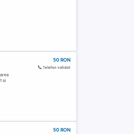
50 RON
Telefon validat
zarea
t si
50 RON