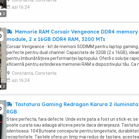
Constanta, Constanta
azi 16:24
2
Memorie RAM Corsair Vengeance DDR4 memory
module, 2 x 16GB DDR4 RAM, 3200 MTs
Corsair Vengeance - kit de memorii SODIMM pentru laptop gaming,
perfecte pentru dual channel. Capacitate de 32GB (2 x 16GB), ideal
pentru îmbunătățirea performanței laptopului. Oferă o soluție rapid
eficientă pentru extinderea memoriei RAM a dispozitivului tău. Ca n
in blister. In magazin sunt ...
Constanta, Constanta
azi 16:24
2
Tastatura Gaming Redragon Karura 2 iluminata
RGB
Stare perfecta, fara defecte. Unde este pata a fost un stick-er, se
poate curata sau adauga altceva peste daca deranjeaza. Tastatu
silentioasa: 104 Butoane concepute pentru longevitate, durabilitat
receptivitate. Tastele ofera un timp mai redus de tastare, aceste