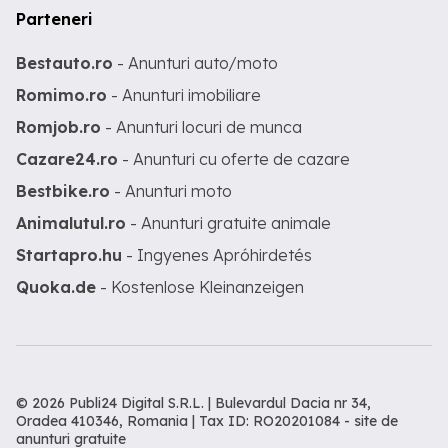
Parteneri
Bestauto.ro
- Anunturi auto/moto
Romimo.ro
- Anunturi imobiliare
Romjob.ro
- Anunturi locuri de munca
Cazare24.ro
- Anunturi cu oferte de cazare
Bestbike.ro
- Anunturi moto
Animalutul.ro
- Anunturi gratuite animale
Startapro.hu
- Ingyenes Apróhirdetés
Quoka.de
- Kostenlose Kleinanzeigen
© 2026 Publi24 Digital S.R.L. | Bulevardul Dacia nr 34,
Oradea 410346, Romania | Tax ID: RO20201084 -
site de
anunturi gratuite