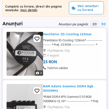
Vezi anunțuri
Cumpără cu livrare, direct din pagina
cu livrare
anunțului.
Vezi detalii
Anunțuri
20
50
Anunțuri pe pagină:
Ventilator ID-Cooling 120mm
*Ventilator ID-Cooling 120mm* ----------------
-------- * Preț: 25 RON ------------------------ *
Brand: ID-Cooling * Model: ID12025M12S
Cluj-Napoca, Cluj
* Tip: Ventilator carcasă * Dimensiune:
6 august
120 mm * Dimensiuni: 120 120 25 mm *
25 RON
Conector: 4-pin PWM * Tensiune
alimentare: 12V * Curent: 0.18A - 0.25A *
Telefon validat
Putere: ...
2
RAM Adata Gammix DDR4 8gb
3000MHz
*RAM DDR4 XPG Gammix D10 8GB
3000MHz CL16* ------------------------ * Preț:
200 RON ------------------------ * Brand: XPG
Cluj-Napoca, Cluj