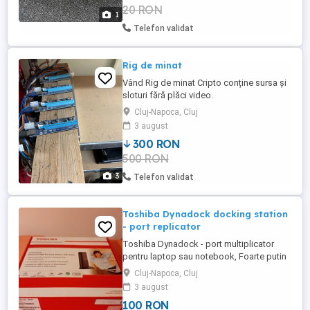
20 RON
1
Telefon validat
Rig de minat
Vând Rig de minat Cripto conține sursa și
sloturi fără plăci video.
Cluj-Napoca, Cluj
3 august
300 RON
500 RON
3
Telefon validat
Toshiba Dynadock docking station
- port replicator
Toshiba Dynadock - port multiplicator
pentru laptop sau notebook, Foarte putin
utilizat cu Cd original de instalare.
Cluj-Napoca, Cluj
3 august
100 RON