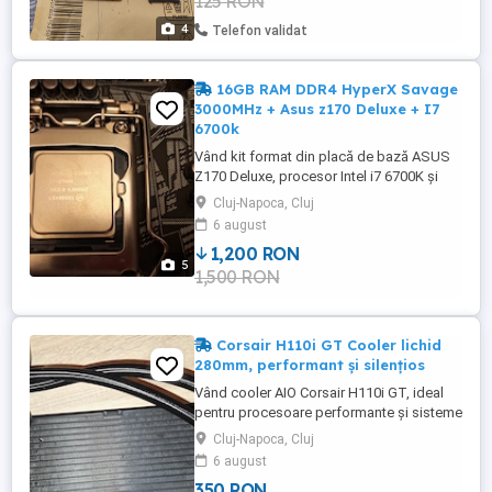
125 RON
4
Telefon validat
16GB RAM DDR4 HyperX Savage
3000MHz + Asus z170 Deluxe + I7
6700k
Vând kit format din placă de bază ASUS
Z170 Deluxe, procesor Intel i7 6700K și
16GB RAM DDR4 HyperX Savage
Cluj-Napoca, Cluj
3000MHz, ideal pentru gaming și utilizare
6 august
intensă. Placă de bază: ASUS Z170 Deluxe
1,200 RON
(chipset Z170) Procesor: Intel Core i7
5
1,500 RON
6700K (4 nuclee 8 thread-uri, frecvență
mare, deblocat pentru OC) RAM: ...
Corsair H110i GT Cooler lichid
280mm, performant și silențios
Vând cooler AIO Corsair H110i GT, ideal
pentru procesoare performante și sisteme
de gaming. Radiator: 280mm (2x140mm)
Cluj-Napoca, Cluj
Tip: răcire cu lichid (AIO) Ventilatoare
6 august
incluse Corsair Software Corsair Link
350 RON
pentru control turații și temperaturi