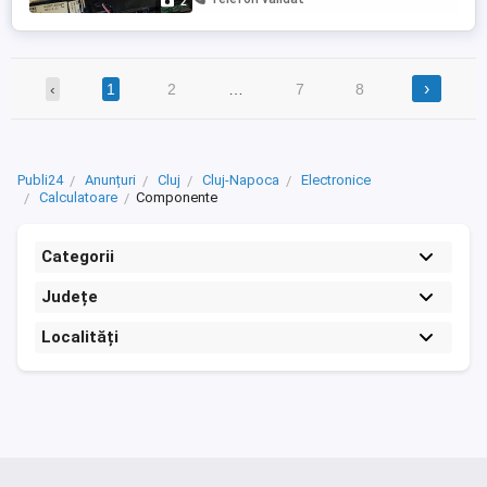
2
testate. Ieftin.
›
‹
1
2
…
7
8
Publi24
Anunțuri
Cluj
Cluj-Napoca
Electronice
Calculatoare
Componente
Categorii
Județe
Localități