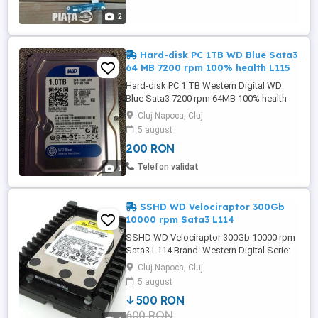
pin de la mufa de ...
2
Hard-disk PC 1TB WD Blue Sata3
64 MB 7200 rpm 100% health L115
Hard-disk PC 1 TB Western Digital WD
Blue Sata3 7200 rpm 64MB 100% health
L115 Denumire: Western Digital WD Blue
Cluj-Napoca, Cluj
1000 GB = 1 TB Cod producator:
5 august
WD10EZEX Interfata: SATA-III Capacitate:
200 RON
1000 GB = 1 TB Buffer: 64 MB Form factor:
pentru PC - 3.5 inch Cumparatorul suporta
Telefon validat
1
cost transport. Ofer livrare ...
SSHD WD Velociraptor 300Gb
10000 rpm Sata3 L114
SSHD WD Velociraptor 300Gb 10000 rpm
Sata3 L114 Brand: Western Digital Serie:
WD VelociRaptor Model: WD3000HLHX
Cluj-Napoca, Cluj
Bare Drive Interfata: SATA III 6Gb/s
5 august
Capacitate: 300GB RPM: 10000 RPM
500 RON
Cache: 32MB Ultra fast Rock-solid
600 RON
reliability Ultra-cool operation Form