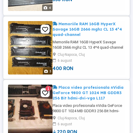
Compatibil cu majoritatea socket-urilor
4
Intel și AMD Funcționează ...
Memoriile RAM 16GB HyperX
Savage 16GB 2666 mghz CL 13 4*4
quad-channel
Memoriile RAM 16GB HyperX Savage
16GB 2666 mghz CL 13 4*4 quad-channel
Cluj-Napoca, Cluj
6 august
400 RON
3
Placa video profesionala nVidia
1
GeForce 9800 GT 1024 MB GDDR3
256 Bit hdmi-dvi-vga L117
Placa video profesionala nVidia GeForce
9800 GT 1024 MB GDDR3 256 Bit hdmi-
dvi-vga L117 Diferite marci ca ASUS -
Cluj-Napoca, Cluj
GAINWARD - GIGABYTE - ZOTAC Pretul
6 august
este pe bucata. Specificatii general Slot:
220 RON
PCI Express 2.0 x16 RAMDAC (MHz) 400