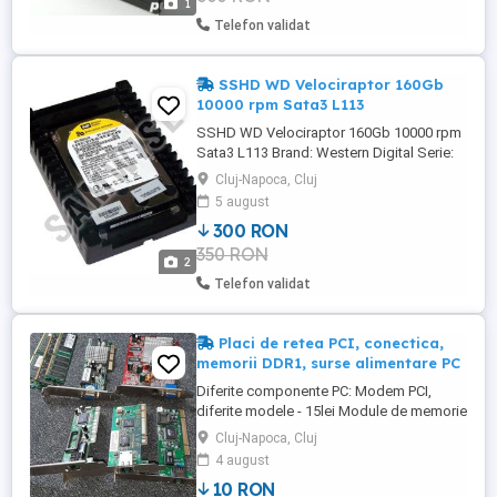
1
Factor: 3.5 Cumparatorul suporta cost
Telefon validat
transport. Ofer ...
SSHD WD Velociraptor 160Gb
10000 rpm Sata3 L113
SSHD WD Velociraptor 160Gb 10000 rpm
Sata3 L113 Brand: Western Digital Serie:
WD VelociRaptor Model: WD1600HLHX
Cluj-Napoca, Cluj
Bare Drive Interfata: SATA III 6Gb/s
5 august
Capacitate: 160GB RPM: 10000 RPM
300 RON
Cache: 32MB Ultra fast Rock-solid
350 RON
reliability Ultra-cool operation Form
2
Factor: 3.5" Cumparatorul suporta cost
Telefon validat
transport. Ofer ...
Placi de retea PCI, conectica,
memorii DDR1, surse alimentare PC
Diferite componente PC: Modem PCI,
diferite modele - 15lei Module de memorie
DDR1 512MB - 10 lei Diferite modele
Cluj-Napoca, Cluj
(tipuri) de cabluri, conectica pentru PC sau
4 august
rețea internet, cabluri imprimante (paralel
10 RON
sau USB) sau retea, cablu serial - 10 lei