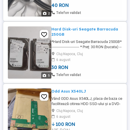
Număr ventilatoare: Set (2 bucăți) *
40 RON
Dimensiune: 120 mm * Dimensiuni: 120
120 25 mm * Iluminare: LED * Culoare LED:
Telefon validat
2
Albastru * ...
Hard Disk-uri Seagate Barracuda
250GB
*Hard Disk-uri Seagate Barracuda 250GB*
------------------------ * Preț: 30 RON (bucata) --
---------------------- * Brand: Seagate * Serie:
Cluj-Napoca, Cluj
Barracuda * Capacitate: 250GB * Model:
6 august
7200.12 * Format: 3.5" * Interfață: SATA III
30 RON
6Gb s * Viteză rotație: 7200 RPM * Cache:
32MB * Transfer rate: * Citire: până ...
Telefon validat
5
Odd Asus X540LJ
Vând ODD Asus X540LJ, placa de baza ce
facilitează citirea HDD SSD-ului și a DVD-
RW-ului. Cumpărat din Anglia iar pentru
Cluj-Napoca, Cluj
laptopul meu nu se potrivește.
6 august
100 RON