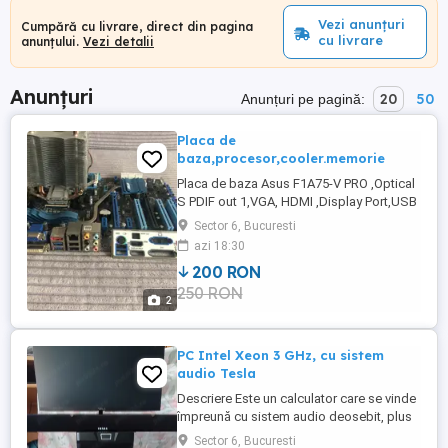
Vezi anunțuri
Cumpără cu livrare, direct din pagina
cu livrare
anunțului.
Vezi detalii
Anunțuri
20
50
Anunțuri pe pagină:
Placa de
baza,procesor,cooler.memorie
Placa de baza Asus F1A75-V PRO ,Optical
S PDIF out 1,VGA, HDMI ,Display Port,USB
3.0 Procesor AMD A8 3850,4 nuclee.
Sector 6, Bucuresti
Cooler Deep Cool Memorie 4gb. Nu trimit
azi 18:30
in tara.
200 RON
250 RON
2
PC Intel Xeon 3 GHz, cu sistem
audio Tesla
Descriere Este un calculator care se vinde
împreună cu sistem audio deosebit, plus
mouse și tastatură noi. Toate datele
Sector 6, Bucuresti