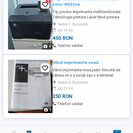
1
color M251nw
Tip produs Imprimanta multifunctionala
Tehnologie printare Laser Mod printare
Monocrom Color Utilizare Business
Sector 1, Bucuresti
Functii principale Printare Format general
azi 16:43
imprimanta A4 Printare fata verso (Duplex)
450 RON
Manual Alimentator automat de
documente (ADF) Nu Conectivitate USB
Telefon validat
4
Wi-Fi Continut pachet 1 x Imprimanta
Cablu ...
Vând imprimanta noua
Vând imprimanta noua,puțin folosită de
câteva ori s a uscat sau s a terminat
cartușul,nu știu.
Sector 6, Bucuresti
azi 16:34
250 RON
Telefon validat
3