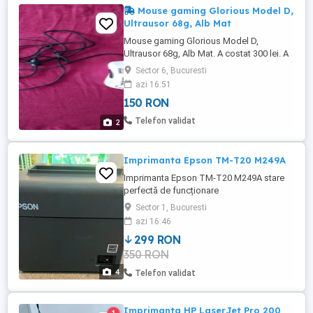
Mouse gaming Glorious Model D,
Ultrausor 68g, Alb Mat
Mouse gaming Glorious Model D,
Ultrausor 68g, Alb Mat. A costat 300 lei. A
fost folosit aproximativ 1 lună.
Sector 6, Bucuresti
azi 16:51
150 RON
Telefon validat
2
Imprimanta Epson TM-T20 M249A
Imprimanta Epson TM-T20 M249A stare
perfectă de funcționare
Sector 1, Bucuresti
azi 16:46
299 RON
350 RON
4
Telefon validat
Imprimanta HP LaserJet Pro 200