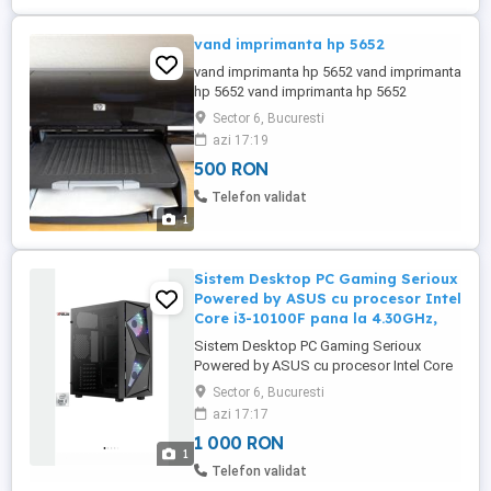
vand imprimanta hp 5652
vand imprimanta hp 5652 vand imprimanta
hp 5652 vand imprimanta hp 5652
Sector 6, Bucuresti
azi 17:19
500 RON
Telefon validat
1
Sistem Desktop PC Gaming Serioux
Powered by ASUS cu procesor Intel
Core i3-10100F pana la 4.30GHz,
Sistem Desktop PC Gaming Serioux
Powered by ASUS cu procesor Intel Core
i3-10100F pana la 4.30GHz, 8GB DDR4,
Sector 6, Bucuresti
480GB SSD, GeForce GT 1030 2GB
azi 17:17
GDDR5, No OS Powered By ASUS
1 000 RON
Sistemele Powered by ASUS sunt
1
dedicate celor ce accepta doar
Telefon validat
perfectiunea. Echipele noastre de