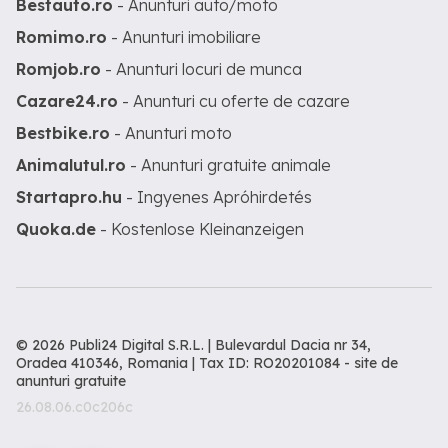
Bestauto.ro
- Anunturi auto/moto
Romimo.ro
- Anunturi imobiliare
Romjob.ro
- Anunturi locuri de munca
Cazare24.ro
- Anunturi cu oferte de cazare
Bestbike.ro
- Anunturi moto
Animalutul.ro
- Anunturi gratuite animale
Startapro.hu
- Ingyenes Apróhirdetés
Quoka.de
- Kostenlose Kleinanzeigen
© 2026 Publi24 Digital S.R.L. | Bulevardul Dacia nr 34,
Oradea 410346, Romania | Tax ID: RO20201084 -
site de
anunturi gratuite
26.08.06.c0c206c