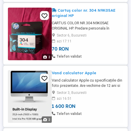
cercetare-dezvoltare de talie ...
Cartuș color nr. 304 N9K05AE
original HP
CARTUS COLOR NR.304 N9K05AE
ORIGINAL HP. Predare personala în
București zona autogara militari sau trimit
Sector 6, Bucuresti
prin curier.
azi 17:11
70 RON
Telefon validat
2
Vand calculator Apple
Vand calculator Apple cu specificațiile din
foto prezentate. Are vechime de 12 ani si
este in buna stare de funcționare. Pot
Sector 3, Bucuresti
completa cu o tastatura noua dar fără
azi 16:51
mouse.
1 600 RON
Telefon validat
2