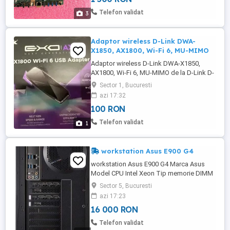
Telefon validat
3
Adaptor wireless D-Link DWA-
X1850, AX1800, Wi-Fi 6, MU-MIMO
Adaptor wireless D-Link DWA-X1850,
AX1800, Wi-Fi 6, MU-MIMO de la D-Link D-
Link DWA-X1850. Rată maximă transfer de
Sector 1, Bucuresti
date: 1200 Mbit s, Rată maximă de
azi 17:32
transfer de date (2.4 GHz): 600 Mbit s,
100 RON
Rată maximă de transfer de date (5 GHz):
1200 Mbit s. Algoritmi de securitate:
Telefon validat
1
WPA2, WPA3. Conector USB: USB Tip-A. ...
workstation Asus E900 G4
workstation Asus E900 G4 Marca Asus
Model CPU Intel Xeon Tip memorie DIMM
Interfață hard disk Serial ATA-600 Sistem
Sector 5, Bucuresti
de operare Nici unul Despre acest articol
azi 17:23
Suportă 2 x procesoare Intel Xeon
16 000 RON
scalabile (Skylake / Cascade Lake);
Chipset Intel C621 Suportă până la 4 x
Telefon validat
plăci grafice cu lățime dublă 6 ...