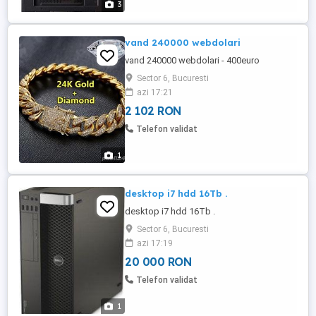
3
vand 240000 webdolari
vand 240000 webdolari - 400euro
Sector 6, Bucuresti
azi 17:21
2 102 RON
Telefon validat
1
desktop i7 hdd 16Tb .
desktop i7 hdd 16Tb .
Sector 6, Bucuresti
azi 17:19
20 000 RON
Telefon validat
1