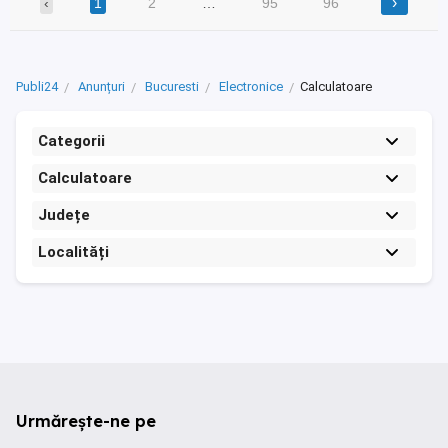
›
‹
1
2
…
95
96
Publi24
Anunțuri
Bucuresti
Electronice
Calculatoare
Categorii
Calculatoare
Județe
Localități
Urmărește-ne pe