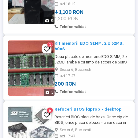
despre configurație plus alte informații le
azi 18:19
puteți găsi și în pozele din anunț. -Carcasă
1,100 RON
cu sursă 650 W cu molexuri alimentare
1,200 RON
placă video, Segotep; -Monitor LED VA
5
Tesla 21.5'', Full ...
Telefon validat
Kit memorii EDO SIMM, 2 x 32MB,
1
60nS
Doua placute de memorie EDO SIMM, 2 x
32MB, ambele cu timp de acces de 60nS
Perfect functionale, aspect excelent.
Sector 6, Bucuresti
azi 17:47
200 RON
Telefon validat
1
Refaceri BIOS laptop - desktop
6
Rescrieri BIOS placi de baza. Orice cip de
BIOS, orice placa de baza - chiar daca in
urma unui update gresit de BIOS, nu mai
Sector 6, Bucuresti
porneste. Refaceri BIOS Notebook
azi 17:47