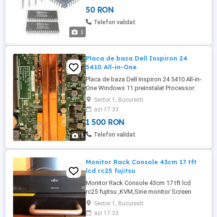
Laptop TabletPC. Preturi de la 20 ron.
50 RON
Telefon validat
1
Placa de baza Dell Inspiron 24
5410 All-in-One
Placa de baza Dell Inspiron 24 5410 All-in-
One Windows 11 preinstalat Processor:
12th Gen Intel(R) Core(TM) i7-1255U (12
Sector 1, Bucuresti
CPUs), 1.7GHz Memorie: DDR4 16GB SSD
azi 17:33
256GB Placa Video NVIDIA GeForce
1 500 RON
MX550
Telefon validat
3
Monitor Rack Console 43cm 17 tft
lcd rc25 fujitsu
Monitor Rack Console 43cm 17 tft lcd
rc25 fujitsu ,KVM,Sine monitor Screen
diagonal: 43.5 cm (17 inch) Brightness:
Sector 1, Bucuresti
250 cd m Contrast: 1000:1 Viewing angle:
azi 17:33