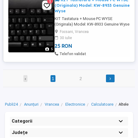
1
(Originala) Model: KW-8933 Genuine
Wyse
KIT Tastatura + Mouse PC WYSE
(Originala) Model: KW-8933 Genuine Wyse
Standard 104-Key USB Black Keyboard
Focsani, Vrancea
with PS/2 Port Mufa separata in lateral
30 iulie
pentru mouse (economie de porturi) Full
25 RON
testat KIT Foarte bine intretinut Poze reale.
5
Pret: 25 Lei
Telefon validat
›
‹
1
2
Publi24
Anunțuri
Vrancea
Electronice
Calculatoare
Altele
Categorii
Județe