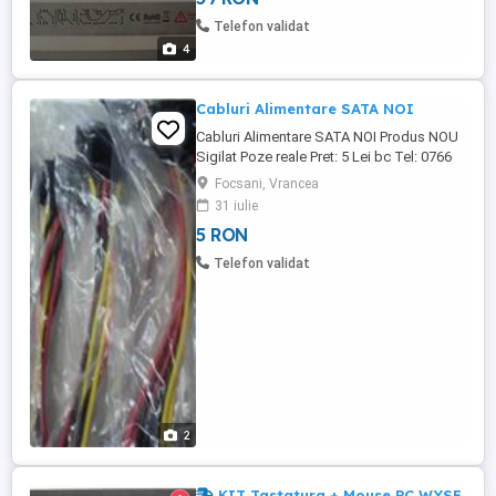
Telefon validat
4
Cabluri Alimentare SATA NOI
Cabluri Alimentare SATA NOI Produs NOU
Sigilat Poze reale Pret: 5 Lei bc Tel: 0766
501 660
Focsani, Vrancea
31 iulie
5 RON
Telefon validat
2
KIT Tastatura + Mouse PC WYSE