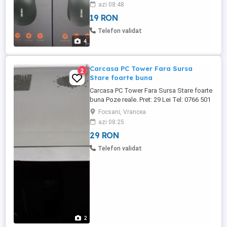
Color - Black Poze reale Pret: 19 Lei
azi 08:48
19 RON
Telefon validat
4
Carcasa PC Tower Fara Sursa
2
Stare foarte buna
Carcasa PC Tower Fara Sursa Stare foarte
buna Poze reale. Pret: 29 Lei Tel: 0766 501
660
Focsani, Vrancea
azi 08:25
29 RON
Telefon validat
2