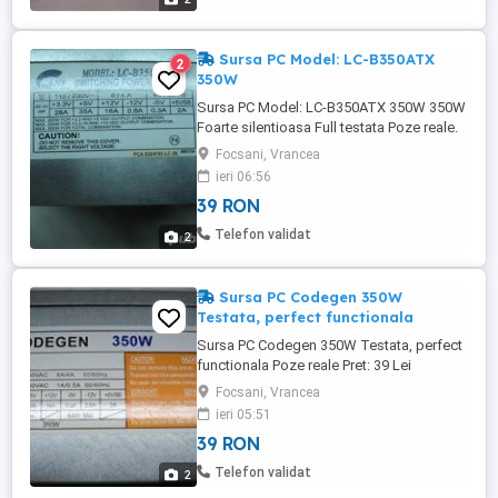
Sursa PC Model: LC-B350ATX
2
350W
Sursa PC Model: LC-B350ATX 350W 350W
Foarte silentioasa Full testata Poze reale.
Pret: 39 Lei Tel: 0766 501 660
Focsani, Vrancea
ieri 06:56
39 RON
Telefon validat
2
Sursa PC Codegen 350W
Testata, perfect functionala
Sursa PC Codegen 350W Testata, perfect
functionala Poze reale Pret: 39 Lei
Focsani, Vrancea
ieri 05:51
39 RON
Telefon validat
2