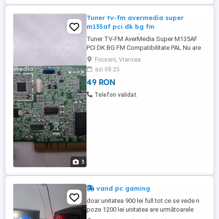
Tuner tv-fm avermedia super
m135af pci dk bg fm
Tuner TV-FM AverMedia Super M135AF
PCI DK BG FM Compatibilitate PAL Nu are
telecomanda Poze reale Pret: 49 Lei Tel:
Focsani, Vrancea
0766 501 660
azi 08:25
49 RON
Telefon validat
3
vand pc gaming
doar unitatea 900 lei full tot ce se vede n
poze 1200 lei unitatea are următoarele
componente: -AMD Ryzen 3 3200g (peste