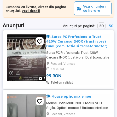
Vezi anunțuri
Cumpără cu livrare, direct din pagina
cu livrare
anunțului.
Vezi detalii
Anunțuri
20
50
Anunțuri pe pagină:
Sursa PC Profesionala Trust
420W Carcasa INOX (trust ivory)
Dual (comutatie si transformator)
Sursa PC Profesionala Trust 420W
Carcasa INOX (trust ivory) Dual (comutatie
si transformator) pentru cunoscatori
Focsani, Vrancea
Greutate 2 kg Testata, perfect functionala
azi 09:03
Poze reale Pret: 99 Lei
99 RON
3
Telefon validat
Mouse optic mixie nou
Mouse Optic MIXIE NOU Produs NOU
Sigilat Optical mouse 3 Buttons Interface -
USB Resolution - 1000DPI Sensor - Optical
Focsani, Vrancea