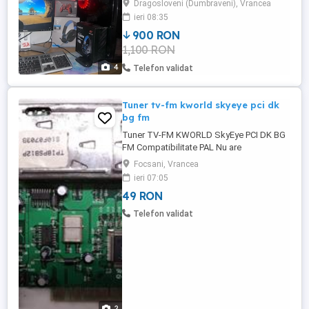
Dragosloveni (Dumbraveni), Vrancea
i5 9400f) -Placa video Asus Ge-Force GTX
ieri 08:35
1650 GDDR 6 TUF -Windows 10 pro
900 RON
instalat proaspăt și curat! -turbo 4 GHz.
1,100 RON
-16GB RAM -RAM 2x8 GB -SSD 250GB -
HDD 500GB
4
Telefon validat
Tuner tv-fm kworld skyeye pci dk
bg fm
Tuner TV-FM KWORLD SkyEye PCI DK BG
FM Compatibilitate PAL Nu are
telecomanda Poze reale Pret: 49 Lei Tel:
Focsani, Vrancea
0766 501 660
ieri 07:05
49 RON
Telefon validat
2