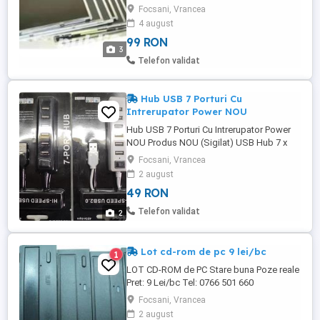
Focsani, incepand de la 99 Lei. Modele de
Focsani, Vrancea
Display pe stoc: 7", 8.1", 14.1", 15", 15.4",
4 august
15.6", 17", 17.3", 19". Tel: 0766 501 660
99 RON
3
Telefon validat
Hub USB 7 Porturi Cu
Intrerupator Power NOU
Hub USB 7 Porturi Cu Intrerupator Power
NOU Produs NOU (Sigilat) USB Hub 7 x
USB 2.0 ports, with an On / Off button Port
Focsani, Vrancea
for additional power Color: Black/White
2 august
Poze reale Pret: 49 Lei
49 RON
Telefon validat
2
Lot cd-rom de pc 9 lei/bc
1
LOT CD-ROM de PC Stare buna Poze reale
Pret: 9 Lei/bc Tel: 0766 501 660
Focsani, Vrancea
2 august