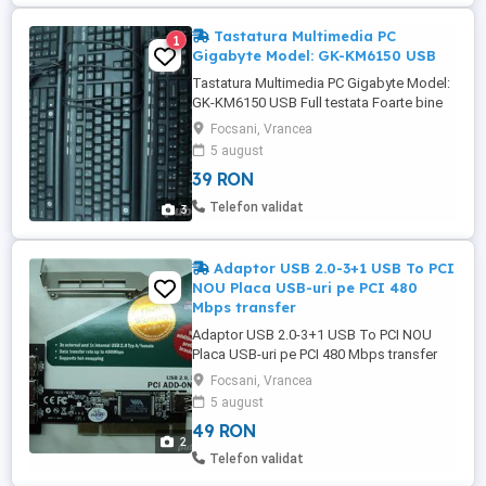
Tastatura Multimedia PC
1
Gigabyte Model: GK-KM6150 USB
Tastatura Multimedia PC Gigabyte Model:
GK-KM6150 USB Full testata Foarte bine
intretinuta Poze reale. Pret: 39 Lei Tel: 0766
Focsani, Vrancea
501 660
5 august
39 RON
Telefon validat
3
Adaptor USB 2.0-3+1 USB To PCI
NOU Placa USB-uri pe PCI 480
Mbps transfer
Adaptor USB 2.0-3+1 USB To PCI NOU
Placa USB-uri pe PCI 480 Mbps transfer
Poze reale Pret: 49 Lei Tel: 0766 501 660
Focsani, Vrancea
5 august
49 RON
2
Telefon validat