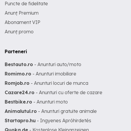
Puncte de fidelitate
Anunț Premium
Abonament VIP
Anunț promo
Parteneri
Bestauto.ro
- Anunturi auto/moto
Romimo.ro
- Anunturi imobiliare
Romjob.ro
- Anunturi locuri de munca
Cazare24.ro
- Anunturi cu oferte de cazare
Bestbike.ro
- Anunturi moto
Animalutul.ro
- Anunturi gratuite animale
Startapro.hu
- Ingyenes Apróhirdetés
Quoka.de
- Kostenlose Kleinanzeigen