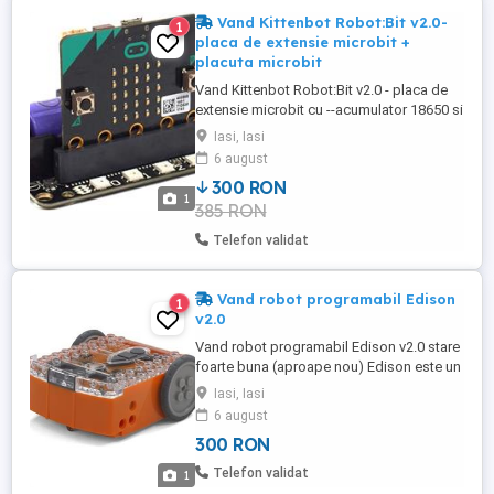
Vand Kittenbot Robot:Bit v2.0-
1
placa de extensie microbit +
placuta microbit
Vand Kittenbot Robot:Bit v2.0 - placa de
extensie microbit cu --acumulator 18650 si
--placuta programabila microbit
Iasi, Iasi
6 august
300 RON
1
385 RON
Telefon validat
Vand robot programabil Edison
1
v2.0
Vand robot programabil Edison v2.0 stare
foarte buna (aproape nou) Edison este un
robot programabil foarte accesibil,
Iasi, Iasi
conceput pentru a fi o resursă completă
6 august
de predare STEM pentru codificare și
300 RON
educație în robotică pentru studenții cu
vârsta cuprinsă între 4 și 16 ani. Robotul
Telefon validat
1
Edison este un instrument ...