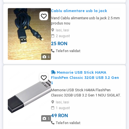
Cablu alimentare usb la jack
Vand Cablu alimentare usb la jack 2.5 mm
produs nou
Iasi, Iasi
2 august
25 RON
Telefon validat
1
Memorie USB Stick HAMA
FlashPen Classic 32GB USB 3.2 Gen
1
Memorie USB Stick HAMA FlashPen
Classic 32GB USB 3.2 Gen 1 NOU SIGILAT.
Trimit si prin curier. Pret fix. FlashPen
Iasi, Iasi
Classic de la HAMA ofera o combinatie
1 august
excelenta de performanta si design
49 RON
compact, fiind ideala pentru stocarea si
1
transferul rapid al fisierelor importante.
Telefon validat
Caracteristici principale Capacitate ...