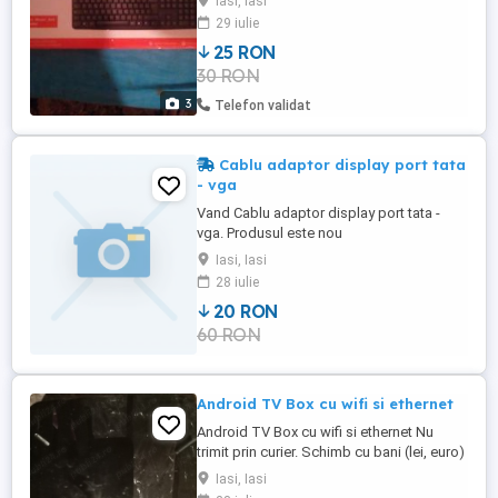
Iasi, Iasi
29 iulie
25 RON
30 RON
3
Telefon validat
Cablu adaptor display port tata
- vga
Vand Cablu adaptor display port tata -
vga. Produsul este nou
Iasi, Iasi
28 iulie
20 RON
60 RON
Android TV Box cu wifi si ethernet
Android TV Box cu wifi si ethernet Nu
trimit prin curier. Schimb cu bani (lei, euro)
sau cu 1 SSD NOU de 512GB. Predare
Iasi, Iasi
personala iasi 2 baieti, nu ma deplasez in