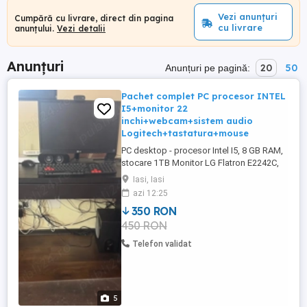
Vezi anunțuri
Cumpără cu livrare, direct din pagina
cu livrare
anunțului.
Vezi detalii
Anunțuri
20
50
Anunțuri pe pagină:
Pachet complet PC procesor INTEL
I5+monitor 22
inchi+webcam+sistem audio
Logitech+tastatura+mouse
PC desktop - procesor Intel I5, 8 GB RAM,
stocare 1TB Monitor LG Flatron E2242C,
de 22 inchi Sistem audio Logitech,
Iasi, Iasi
5.1+subwoofer si camera web. Tastatura
azi 12:25
si mouse
350 RON
450 RON
Telefon validat
5