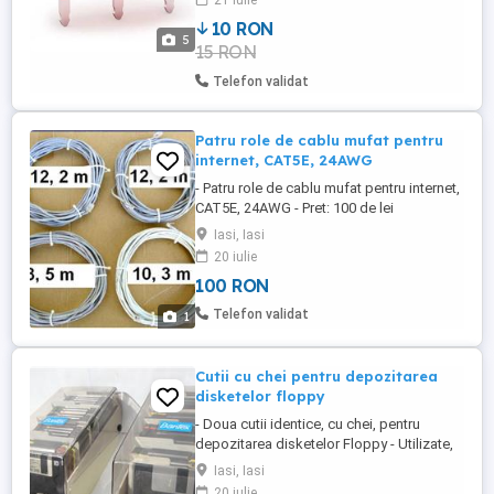
21 iulie
Lei Pret per buc. Trimit si prin curier. *
10 RON
RASPUND SI LA MESAJ SMS WHATSAPP.
5
15 RON
Produs NOU Micro Switch Buton click
mouse OMRON D2FC-F-7N ...
Telefon validat
Patru role de cablu mufat pentru
internet, CAT5E, 24AWG
- Patru role de cablu mufat pentru internet,
CAT5E, 24AWG - Pret: 100 de lei
Iasi, Iasi
20 iulie
100 RON
Telefon validat
1
Cutii cu chei pentru depozitarea
disketelor floppy
- Doua cutii identice, cu chei, pentru
depozitarea disketelor Floppy - Utilizate,
in stare buna - In fiecare cutie incap 50 de
Iasi, Iasi
diskete - Pret: 300 de lei ambele cutii -
20 iulie