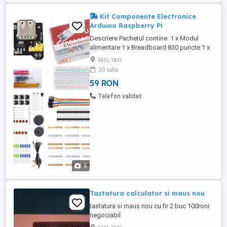
Kit Componente Electronice
Arduino Raspberry Pi
Descriere Pachetul contine: 1 x Modul
alimentare 1 x Breadboard 830 puncte 1 x
65 Jumper Wire 2 x Pin-header cu 40 pini
Iasi, Iasi
20 x Conectori Dupont Mama-Tata 1 x
30 iulie
Potentiometru 1 x IC 4N35 1 x IC 74HC595
59 RON
1 x Buzzer activ 1 x Buzzer pasiv 10 x
Butoane (mici) 10 x Condensator ceramici
Telefon validat
22pF 10 x Condensator ceramici ...
5
Tastatura calculator si maus nou
tastatura si maus nou cu fir 2 buc 100roni
negociabil