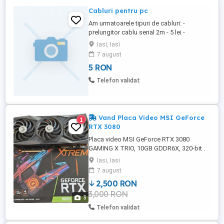
Cabluri pentru pc
Am urmatoarele tipuri de cabluri: -
prelungitor cablu serial 2m - 5 lei -
alimentare pc 1.8m - 5 lei -DisplayPort 2m -
Iasi, Iasi
10 lei -alimentare ups 1.8m - 5 lei -usb
7 august
pentru imprimanta - 5 lei -utp gata mufat
5 RON
de 3m CAT 6 - 5 lei Toate cablurile sunt
noi.
Telefon validat
Vand Placa Video MSI GeForce
1
RTX 3080
Placa video MSI GeForce RTX 3080
GAMING X TRIO, 10GB GDDR6X, 320-bit .
Necesita sursa cu 3 alimentari de 8 pin .
Iasi, Iasi
7 august
2,500 RON
3,000 RON
3
Telefon validat