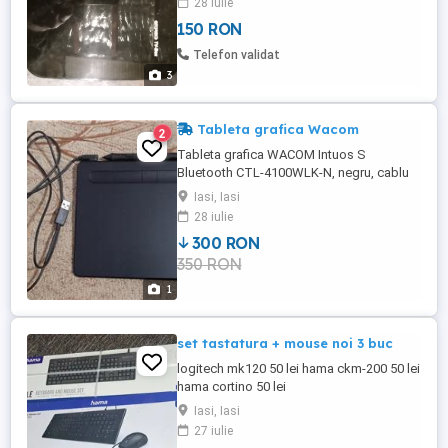
28 iulie
alte zone. Poti transforma un TV nonsmart
150 RON
in TV smart. Are interfata ca la orice
Tableta telefon android Magazin play
Telefon validat
google. Pot fi instalate ...
3
Tableta grafica Wacom
2
Tableta grafica WACOM Intuos S
Bluetooth CTL-4100WLK-N, negru, cablu
USB, stylus.
Iasi, Iasi
28 iulie
300 RON
350 RON
1
set tastatura + mouse noi 3 buc
logitech mk120 50 lei hama ckm-200 50 lei
hama cortino 50 lei
Iasi, Iasi
27 iulie