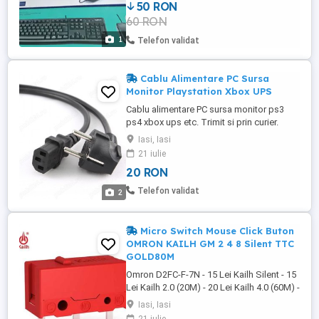
50 RON
60 RON
1
Telefon validat
Cablu Alimentare PC Sursa
Monitor Playstation Xbox UPS
Cablu alimentare PC sursa monitor ps3
ps4 xbox ups etc. Trimit si prin curier.
Raspund si la mesaje. German Schuko
Iasi, Iasi
input and C13 output Molded plugs with
21 iulie
integrated strain relief 16A 250V
20 RON
Telefon validat
2
Micro Switch Mouse Click Buton
OMRON KAILH GM 2 4 8 Silent TTC
GOLD80M
Omron D2FC-F-7N - 15 Lei Kailh Silent - 15
Lei Kailh 2.0 (20M) - 20 Lei Kailh 4.0 (60M) -
25 Lei Kailh 8.0 (80M) - 30 Lei TTC Gold
Iasi, Iasi
80M - 30 Lei Buton rotita Omron B3F - 15