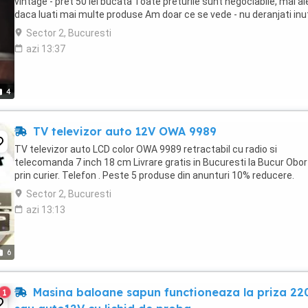
vintage - pret 50 lei bucata Toate preturile sunt negociabile, mai al
daca luati mai multe produse Am doar ce se vede - nu deranjati inut
Sector 2, Bucuresti
azi 13:37
4
TV televizor auto 12V OWA 9989
TV televizor auto LCD color OWA 9989 retractabil cu radio si
telecomanda 7 inch 18 cm Livrare gratis in Bucuresti la Bucur Obo
prin curier. Telefon . Peste 5 produse din anunturi 10% reducere.
Sector 2, Bucuresti
azi 13:13
6
Masina baloane sapun functioneaza la priza 22
1