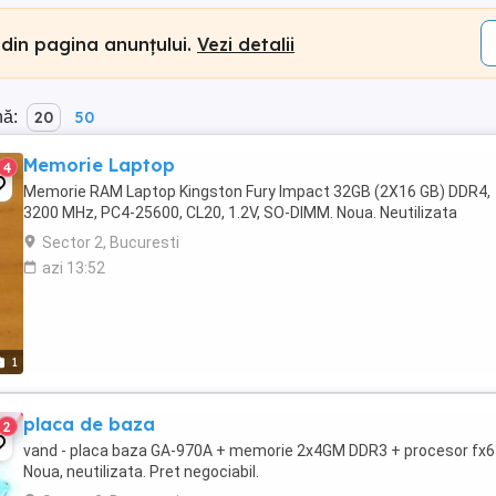
 din pagina anunțului.
Vezi detalii
nă:
20
50
Memorie Laptop
4
Memorie RAM Laptop Kingston Fury Impact 32GB (2X16 GB) DDR4,
3200 MHz, PC4-25600, CL20, 1.2V, SO-DIMM. Noua. Neutilizata
Sector 2, Bucuresti
azi 13:52
1
placa de baza
2
vand - placa baza GA-970A + memorie 2x4GM DDR3 + procesor fx6
Noua, neutilizata. Pret negociabil.