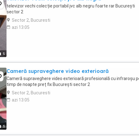
televizor vechi colecție portabil jvc alb negru foarte rar București
sector 2
Sector 2, Bucuresti
azi 13:05
5
Cameră supraveghere video exterioară
Cameră supraveghere video exterioară profesională cu infraroșu p
timp de noapte preț fix București sector 2
Sector 2, Bucuresti
azi 13:05
5