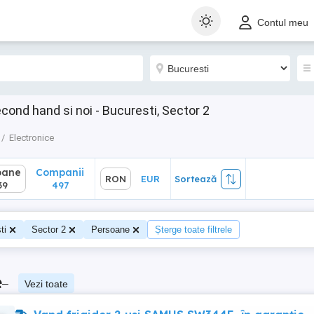
ane
Companii
RON
EUR
Sortează
Contul meu
497
cond hand si noi - Bucuresti, Sector 2
Electronice
oane
Companii
RON
EUR
Sortează
39
497
ti
Sector 2
Persoane
Șterge toate filtrele
e
–
Vezi toate