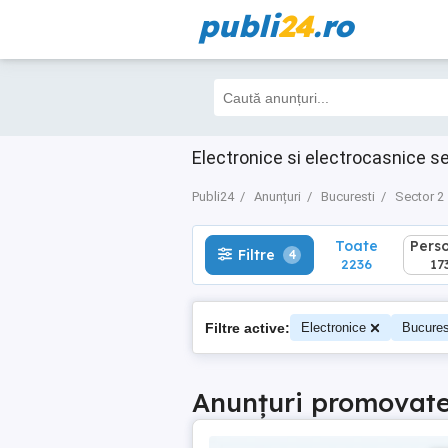
publi
24
.ro
Toate
Perso
Filtre
4
2236
1739
Electronice si electrocasnice se
Publi24
Anunțuri
Bucuresti
Sector 2
Toate
Pers
Filtre
4
2236
17
Filtre active:
Electronice
Bucures
Anunțuri promovat