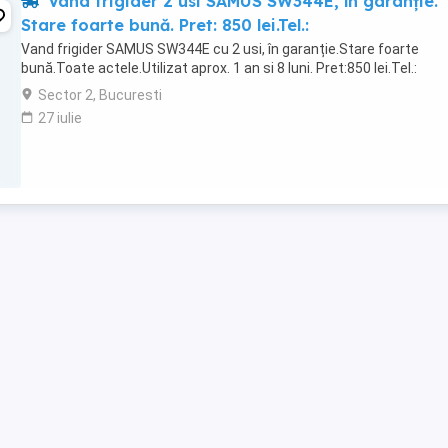
Vand frigider 2 usi SAMUS SW344E, în garanție.
Stare foarte bună. Pret: 850 lei.Tel.:
Vand frigider SAMUS SW344E cu 2 usi, în garanție.Stare foarte
bună.Toate actele.Utilizat aprox. 1 an si 8 luni. Pret:850 lei.Tel.:
Sector 2, Bucuresti
27 iulie