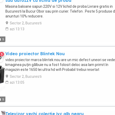
sau auto12V cu lichid de proba
Masina baloane sapun 220V si 12V lichid de proba Livrare gratis in
Bucuresti la Bucur Obor sau prin curier. Telefon . Peste 5 produse d
anunturi 10% reducere.
Sector 2, Bucuresti
azi 13:13
5
Video proiector Blintek Nou
3
video proiector marca blintek nou are un mic defect uneori se vede
kmaginea puțin gălbuie nu a fost folosit deloc asa lam primit în
magazin este 1650 lei ultra hd wifi Probabil trebui resetat
Sector 2, Bucuresti
azi 13:05
5
Televizor vechi colecție jvc alb negru