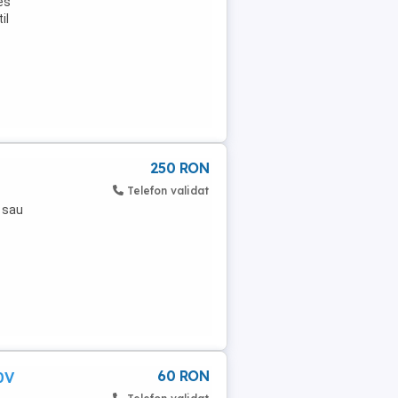
es
il
250 RON
Telefon validat
r sau
60 RON
0V