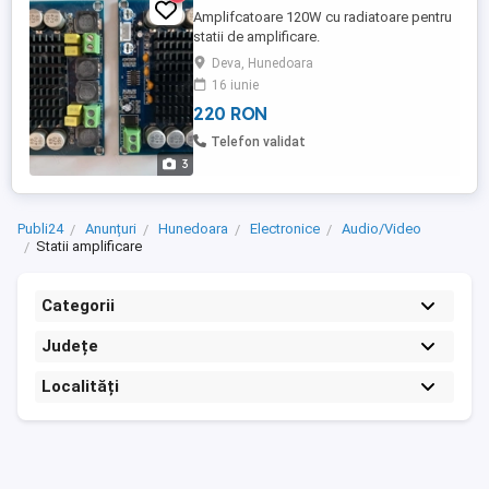
Amplifcatoare 120W cu radiatoare pentru
statii de amplificare.
Deva, Hunedoara
16 iunie
220 RON
Telefon validat
3
Publi24
Anunțuri
Hunedoara
Electronice
Audio/Video
Statii amplificare
Categorii
Județe
Localități