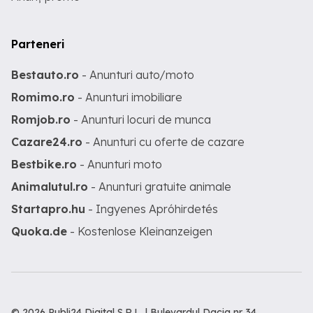
Parteneri
Bestauto.ro
- Anunturi auto/moto
Romimo.ro
- Anunturi imobiliare
Romjob.ro
- Anunturi locuri de munca
Cazare24.ro
- Anunturi cu oferte de cazare
Bestbike.ro
- Anunturi moto
Animalutul.ro
- Anunturi gratuite animale
Startapro.hu
- Ingyenes Apróhirdetés
Quoka.de
- Kostenlose Kleinanzeigen
© 2026 Publi24 Digital S.R.L. | Bulevardul Dacia nr 34,