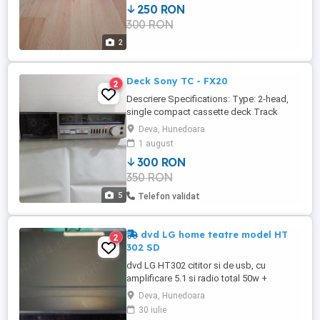
250 RON
300 RON
2
Deck Sony TC - FX20
2
Descriere Specifications: Type: 2-head,
single compact cassette deck Track
System: 4-track, 2-channel stereo Tape
Deva, Hunedoara
Speed: 4.8 cm s Heads: 1 x record
1 august
playback, 1 x erase Tape Type: type I,
300 RON
FeCr, CrO2, Metal Noise Reduction: B, C
350 RON
Frequency Response: 20Hz to 17kHz
(Metal tape) Signal to Noise Ratio: 71dB ...
5
Telefon validat
dvd LG home teatre model HT
2
302 SD
dvd LG HT302 cititor si de usb, cu
amplificare 5.1 si radio total 50w +
colectia de dvd-uri
Deva, Hunedoara
30 iulie