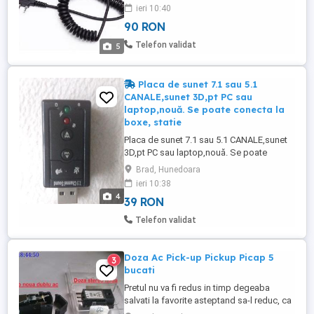
calitate, ceea ce il face mai confortabil,
ieri 10:40
frumos si durabil. Convenabil de
90 RON
transportat si usor de utilizat; Buton PTT
(push to talk) de pe microfon; Discret si
Telefon validat
5
convenabil; Ideal pentru ...
Placa de sunet 7.1 sau 5.1
CANALE,sunet 3D,pt PC sau
laptop,nouă. Se poate conecta la
boxe, statie
Placa de sunet 7.1 sau 5.1 CANALE,sunet
3D,pt PC sau laptop,nouă. Se poate
conecta la boxe, statie de amplificare,
Brad, Hunedoara
microfon, casti, etc. Indicatori LED pentru
ieri 10:38
starea intrarii de MIC sau a iesirii DIF. Taste
4
39 RON
dedicate pentru diverse functii: - MIC mute
- DIF mute - Vol UP - Vol DN Plug 'n' Play.
Telefon validat
Compatibila ...
Doza Ac Pick-up Pickup Picap 5
3
bucati
Pretul nu va fi redus in timp degeaba
salvati la favorite asteptand sa-l reduc, ca
practic il urc treptat Doar 1960 lei