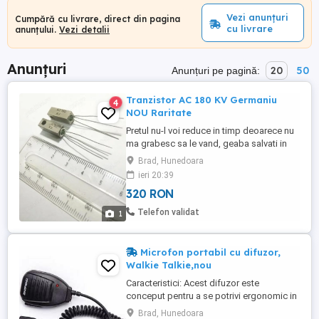
Vezi anunțuri
Cumpără cu livrare, direct din pagina
cu livrare
anunțului.
Vezi detalii
Anunțuri
20
50
Anunțuri pe pagină:
Tranzistor AC 180 KV Germaniu
4
NOU Raritate
Pretul nu-l voi reduce in timp deoarece nu
ma grabesc sa le vand, geaba salvati in
favorite crezand ca-l scad, normal il cresc
Brad, Hunedoara
constant Doar 320 lei negociabil ambele
ieri 20:39
la pachet oricum valoreaza mai mult de
320 RON
atat NU le dau separat ca sunt extrem de
rare si NU SE MAI FABRICA asa ceva NU le
Telefon validat
1
trimit cu ramburs Care ...
Microfon portabil cu difuzor,
Walkie Talkie,nou
Caracteristici: Acest difuzor este
conceput pentru a se potrivi ergonomic in
palma; Fabricat din material de inalta
Brad, Hunedoara