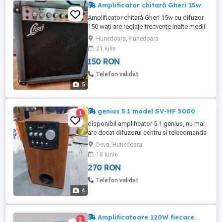
Amplificator chitară Gheri 15w
Amplificator chitară Gheri 15w cu difuzor
150 wați are reglaje frecvențe inalte medii
joase și distorsiuni,Gaming.
Hunedoara, Hunedoara
21 iulie
150 RON
Telefon validat
5
genius 5.1 model SV-HF 5000
1
disponibil amplificator 5.1 genius, nu mai
are decat difuzorul centru si telecomanda
,arata si functioneaza bine, preferabil
Deva, Hunedoara
predare personala cu proba.
18 iunie
270 RON
Telefon validat
4
Amplificatoare 120W fiecare.
2