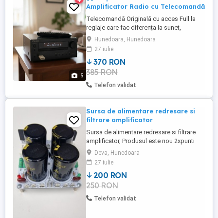
Amplificator Radio cu Telecomandă
Telecomandă Originală cu acces Full la
reglaje care fac diferența la sunet,
memorare canale radio ! Putere 2x30W
Hunedoara, Hunedoara
RMS; Reglaj Bass, Înalte Buton Extra Bas
27 iulie
Intrare USB Player RW-CD, DVD VIDEO,
370 RON
iPod, iPhone, iPad, DivX Intrare RCA Ieșire
385 RON
HDMi Ieșire jack 3,5 mm pentru căști
5
audio; Ieșire digitală Coaxial DOLBY-
Telefon validat
DIGITAL Tuner ...
Sursa de alimentare redresare si
filtrare amplificator
Sursa de alimentare redresare si filtrare
amplificator, Produsul este nou 2xpunti
redresoare 25Amperi-condensatori
Deva, Hunedoara
4x10000Mf-63V
27 iulie
200 RON
250 RON
Telefon validat