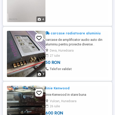
4
carcase radiatoare aluminiu
carcase de amplificator audio auto din
aluminiu pentru proiecte diverse .
Deva, Hunedoara
27 iulie
50 RON
Telefon validat
9
linie Kenwood
linie Kenwood in stare buna
Vulcan, Hunedoara
26 iulie
600 RON