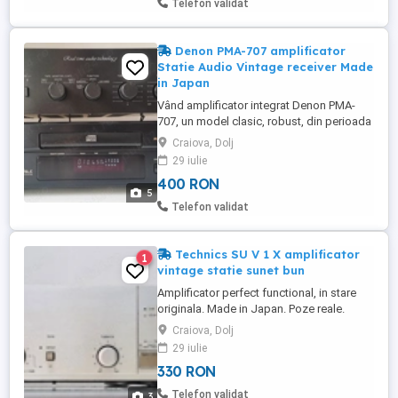
Telefon validat
interesati de completarea liniei ...
Denon PMA-707 amplificator
Statie Audio Vintage receiver Made
in Japan
Vând amplificator integrat Denon PMA-
707, un model clasic, robust, din perioada
de aur a Hi-Fi-ului japonez ("Real time
Craiova, Dolj
audio technology"). Aparatul este perfect
29 iulie
funcțional. Estetic prezintă câteva urme
400 RON
normale de trecere a timpului pe muchiile
5
carcasei (evidențiate în fotografii), însă
Telefon validat
panoul frontal ...
Technics SU V 1 X amplificator
1
vintage statie sunet bun
Amplificator perfect functional, in stare
originala. Made in Japan. Poze reale.
Amplificator competent cu sunet bine
Craiova, Dolj
echilibrat, detaliat și plăcut de ascultat.
29 iulie
Scena sonoră, fiabilitate... - un
330 RON
amplificator de zi cu zi fara sa necesite
interventii după aproape 40 de ani! Putere
Telefon validat
3