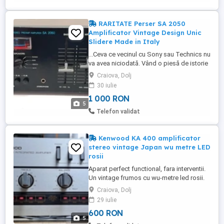
Gasiti ...
RARITATE Perser SA 2050
Amplificator Vintage Design Unic
Slidere Made in Italy
...Ceva ce vecinul cu Sony sau Technics nu
va avea niciodată. Vând o piesă de istorie
audio, extrem de rară în România: Perser
Craiova, Dolj
SA 2050, fabricat în Vicenza, Italia (cca.
30 iulie
1977). Acest amplificator nu este doar un
1 000 RON
aparat audio, ci unul dintre cele mai
5
distinctive exemple de design industrial
Telefon validat
italian ...
Kenwood KA 400 amplificator
stereo vintage Japan wu metre LED
rosii
Aparat perfect functional, fara interventii.
Un vintage frumos cu wu-metre led rosii.
Aspect spre impecabil. Poze reale.
Craiova, Dolj
Sunetul este de calitate, segmentul
29 iulie
audiophile... Putere 2 x 50 w reali in 8 ohmi.
600 RON
Suporta doua perechi de boxe cu
5
impedanta de la 4 ohmi. Pentru cei