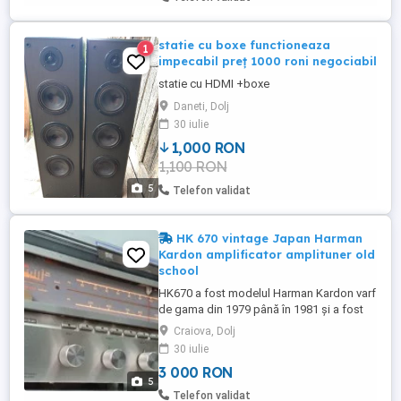
extern 30 lei). * ...
statie cu boxe functioneaza
1
impecabil preț 1000 roni negociabil
statie cu HDMI +boxe
Daneti, Dolj
30 iulie
1,000 RON
1,100 RON
5
Telefon validat
HK 670 vintage Japan Harman
Kardon amplificator amplituner old
school
HK670 a fost modelul Harman Kardon varf
de gama din 1979 până în 1981 și a fost
ultimul cu un tuner analogic. Prețul de
Craiova, Dolj
vanzare cu amănuntul inițial era de 3-4
30 iulie
salarii medii in USA. Poze si cu interiorul
3 000 RON
aparatului... Are sunet foarte bun si urme
5
de "trecerea timpului"... perfect functional.
Telefon validat