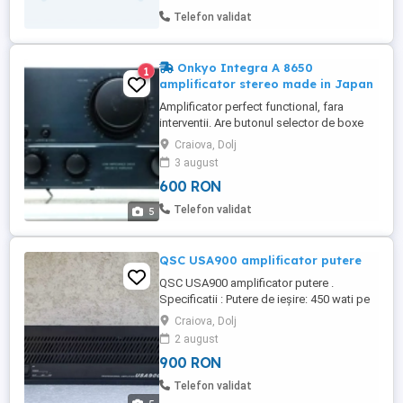
curat, detaliat si echilibrat, oferind o
Telefon validat
experienta audio realista ...
Onkyo Integra A 8650
1
amplificator stereo made in Japan
Amplificator perfect functional, fara
interventii. Are butonul selector de boxe
retezat dar functional si este indoit in
Craiova, Dolj
spate (vz foto), motiv pentru care se vinde
3 august
cu 600 lei. Poze reale. Este un amplificator
600 RON
legendar cu sunet foarte bun. Un bolid
HiFi fabricat in Japonia intre anii 1989 -
Telefon validat
5
1991 Are ...
QSC USA900 amplificator putere
QSC USA900 amplificator putere .
Specificatii : Putere de ieșire: 450 wati pe
canal in 4 ohmi ; 240 wați pe canal în 8
Craiova, Dolj
(stereo), bridge 900 wați în 8 (mono)
2 august
Raspuns in frecventa: 20Hz pana la 20kHz
900 RON
Distorsiune armonică totală: 0,1% Factor
de amortizare: 200 Câștig: 32 dB
Telefon validat
Sensibilitate de intrare: ...