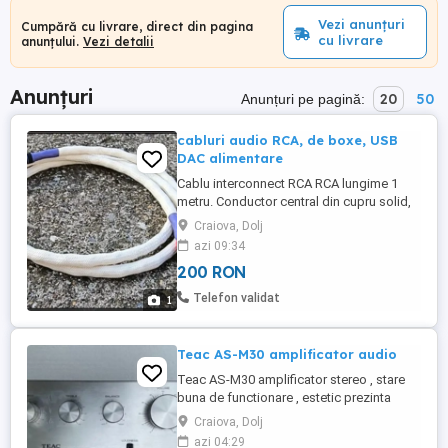
Vezi anunțuri
Cumpără cu livrare, direct din pagina
cu livrare
anunțului.
Vezi detalii
Anunțuri
20
50
Anunțuri pe pagină:
cabluri audio RCA, de boxe, USB
DAC alimentare
Cablu interconnect RCA RCA lungime 1
metru. Conductor central din cupru solid,
ecranat cu folie de cupru. Conectorii sunt
Craiova, Dolj
placati cu aur si lipiti cu fludor cu argint de
azi 09:34
la Mundorf. Manson exterior de bumbac,
200 RON
previne incarcarea electrostatica. Un sunet
foarte bun, peste pretul cerut pe cablu.
Telefon validat
1
pret 300 ...
Teac AS-M30 amplificator audio
Teac AS-M30 amplificator stereo , stare
buna de functionare , estetic prezinta
urme de folosinta ( comutatorul Loudness
Craiova, Dolj
este rupt , dar se poate actiona.
azi 04:29