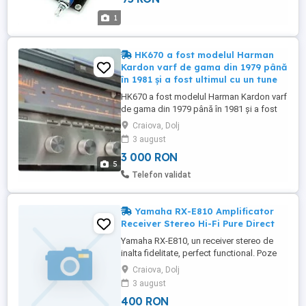
integrate cu tranzistoare NMOS și PMOS
1
complementare, eliminând condensatorul
...
HK670 a fost modelul Harman
Kardon varf de gama din 1979 până
în 1981 și a fost ultimul cu un tune
HK670 a fost modelul Harman Kardon varf
de gama din 1979 până în 1981 și a fost
ultimul cu un tuner analogic. Prețul de
Craiova, Dolj
vanzare cu amănuntul inițial era de 3-4
3 august
salarii medii in USA. Poze si cu interiorul
3 000 RON
aparatului... Are sunet foarte bun si urme
5
de "trecerea timpului"... perfect functional,
Telefon validat
recent ...
Yamaha RX-E810 Amplificator
Receiver Stereo Hi-Fi Pure Direct
Yamaha RX-E810, un receiver stereo de
inalta fidelitate, perfect functional. Poze
reale. Constructia este robusta si
Craiova, Dolj
eleganta, avand panoul frontal din
3 august
aluminiu slefuit, specifica seriei de lux de
400 RON
la Yamaha. Sunetul redat este extrem de