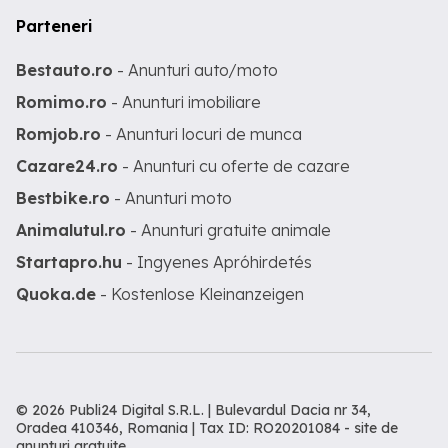
Parteneri
Bestauto.ro
- Anunturi auto/moto
Romimo.ro
- Anunturi imobiliare
Romjob.ro
- Anunturi locuri de munca
Cazare24.ro
- Anunturi cu oferte de cazare
Bestbike.ro
- Anunturi moto
Animalutul.ro
- Anunturi gratuite animale
Startapro.hu
- Ingyenes Apróhirdetés
Quoka.de
- Kostenlose Kleinanzeigen
© 2026 Publi24 Digital S.R.L. | Bulevardul Dacia nr 34,
Oradea 410346, Romania | Tax ID: RO20201084 -
site de
anunturi gratuite