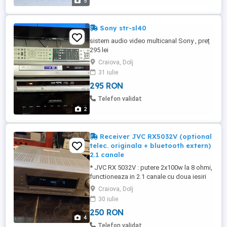
5
Sony str-sl40
sistem audio video multicanal Sony , preț
295 lei
Craiova, Dolj
31 iulie
295 RON
Telefon validat
2
Receiver JVC RX5032V (optional
telec. originala + bluetooth extern)
2.1 canale
* JVC RX 5032V : putere 2x100w la 8 ohmi,
functioneaza in 2.1 canale cu doua iesiri
boxe fata la 8 ohmi si un canal
Craiova, Dolj
preamplificat pt. subwoofer, radio digital
30 iulie
cu RDS, 5 intrari analogice + optic +
250 RON
coaxial, poza 4+5, pret 250lei (contra cost
4
telecomanda originala 50 lei si bluetooth
Telefon validat