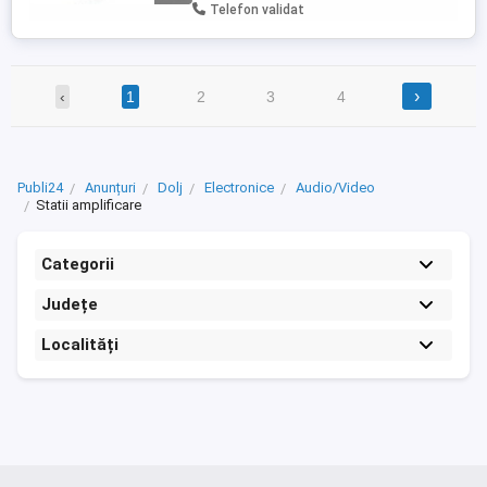
noi gen dolby true hd si dts-hd master
Telefon validat
audio, iar pe muzica stie ...
›
‹
1
2
3
4
Publi24
Anunțuri
Dolj
Electronice
Audio/Video
Statii amplificare
Categorii
Județe
Localități