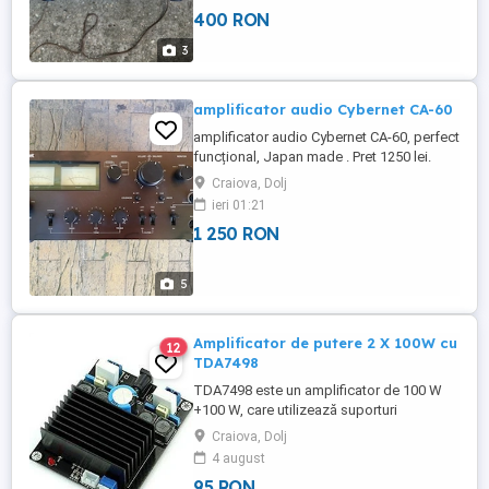
400 RON
3
amplificator audio Cybernet CA-60
amplificator audio Cybernet CA-60, perfect
funcțional, Japan made . Pret 1250 lei.
Craiova, Dolj
ieri 01:21
1 250 RON
5
Amplificator de putere 2 X 100W cu
12
TDA7498
TDA7498 este un amplificator de 100 W
+100 W, care utilizează suporturi
monolitice integrate analogice si logice.
Craiova, Dolj
Reduce interferențele și îmbunătățește
4 august
calitatea sunetului. În plus, circuitele de
95 RON
ieșire BCD6S de mare putere sunt