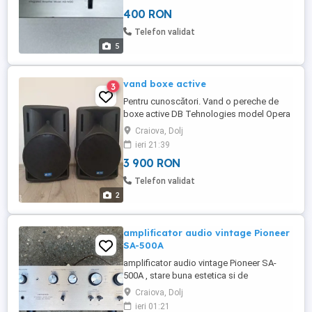
Specificații Putere de ieșire: 30 wați pe
400 RON
canal în 8 (stereo) Raspuns in frecventa:
20Hz pana la 20kHz Distorsiune armonică
Telefon validat
totală: 0,1% Sensibilitate ...
5
vand boxe active
3
Pentru cunoscători. Vand o pereche de
boxe active DB Tehnologies model Opera
Lyric 415 450+100 watts cu greutate 20kg
Craiova, Dolj
fiecare si sunt stare perfecta de
ieri 21:39
funcționare cu cabluri si stative originale.
3 900 RON
Pentru mai multe detalii va rog sa ma
sunați la telefon .
Telefon validat
2
amplificator audio vintage Pioneer
SA-500A
amplificator audio vintage Pioneer SA-
500A , stare buna estetica si de
functionare. Pret 400 lei .
Craiova, Dolj
ieri 01:21