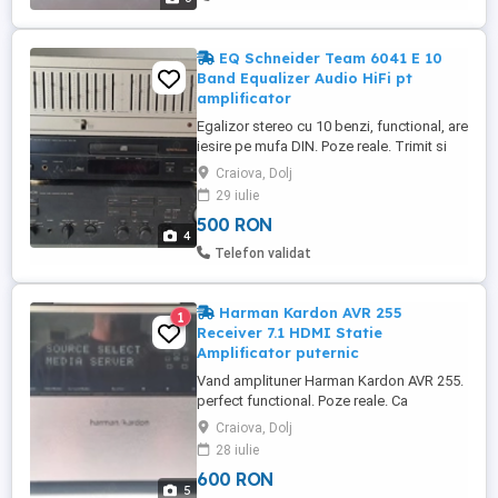
și performanță ...
EQ Schneider Team 6041 E 10
Band Equalizer Audio HiFi pt
amplificator
Egalizor stereo cu 10 benzi, functional, are
iesire pe mufa DIN. Poze reale. Trimit si
prin curier cu verificare colet, prin
Craiova, Dolj
"Cumpara cu livrare". Pretul: 500 lei.
29 iulie
500 RON
4
Telefon validat
Harman Kardon AVR 255
1
Receiver 7.1 HDMI Statie
Amplificator puternic
Vand amplituner Harman Kardon AVR 255.
perfect functional. Poze reale. Ca
"personalitate", e un aparat greu, facut cu
Craiova, Dolj
simt de raspundere (consuma 390w din
28 iulie
retea), are rezerva serioasa de putere. Pe
600 RON
filme e spectacol, decodeaza formatele
5