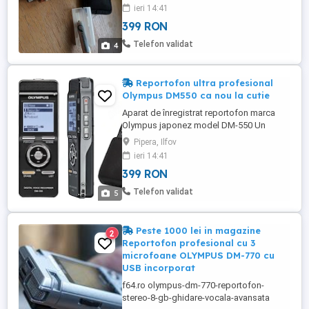
radio cu receptia in banda FM/AM, dar
ieri 14:41
poate si inregistra emisiuni radio, muzica
399 RON
sau teatru radiofonic direct in memoria
interna sau pe un card extern microSD
Telefon validat
4
care se poate atasa aparatului, ...
Reportofon ultra profesional
Olympus DM550 ca nou la cutie
Aparat de înregistrat reportofon marca
Olympus japonez model DM-550 Un
dispozitiv eficient pentru ascultare la
Pipera, Ilfov
distanță sau și înregistrări ședințe, cursuri,
ieri 14:41
interviuri, urmăriri , supravegheri ș.a. Usor
399 RON
de utilizat, potrivit pentru studenți, ziariști,
reporteri etc. aterial cadru - aluminiu
Telefon validat
5
Potrivit ...
Peste 1000 lei in magazine
2
Reportofon profesional cu 3
microfoane OLYMPUS DM-770 cu
USB incorporat
f64.ro olympus-dm-770-reportofon-
stereo-8-gb-ghidare-vocala-avansata