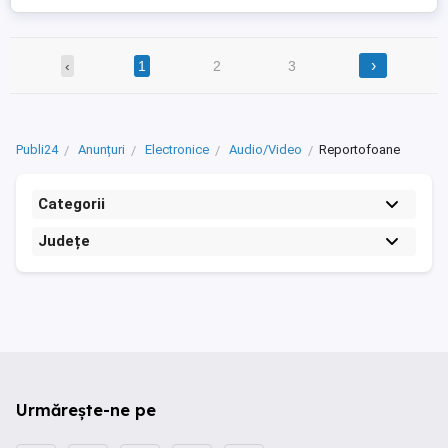
›
‹
1
2
3
Publi24
Anunțuri
Electronice
Audio/Video
Reportofoane
Categorii
Județe
Urmărește-ne pe