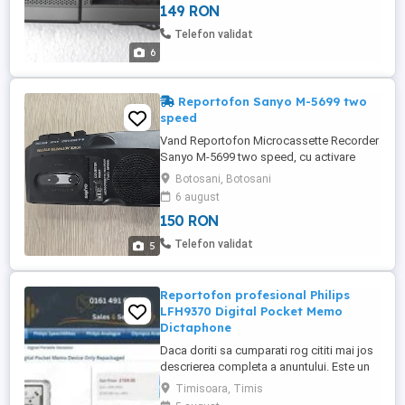
149 RON
Telefon validat
6
Reportofon Sanyo M-5699 two
speed
Vand Reportofon Microcassette Recorder
Sanyo M-5699 two speed, cu activare
vocala, stare buna de functionare. Arata si
Botosani, Botosani
functioneaza bine. Bonus o caseta Sanyo
6 august
MC 60. Pret 150 lei Ofer testare la predarea
150 RON
perconala sau trimit cu verificare colet.
Telefon validat
5
Reportofon profesional Philips
LFH9370 Digital Pocket Memo
Dictaphone
Daca doriti sa cumparati rog cititi mai jos
descrierea completa a anuntului. Este un
aparat profesional din gama premium, de
Timisoara, Timis
foarte buna calitate. Philips original, Made