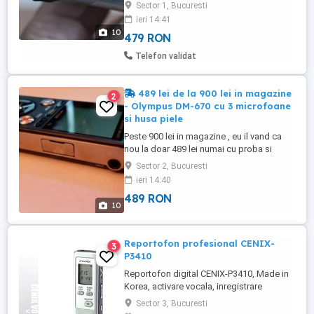
OLYMPUS DM-770 profesional stereo CU
Sector 1, Bucuresti
3 MICROFOANE USB retractabil automatic
ieri 14:41
recharge 8GB intern + 32GB extern
10
479 RON
carcasa aluminiu usor si versatil Au fost
primite de noi intr-o facultate din Anglia ,
Telefon validat
probate cu ocazia unor ...
489 lei de la 900 lei in magazine
2
- Olympus DM-670 cu 3 microfoane
si husa piele
Peste 900 lei in magazine , eu il vand ca
nou la doar 489 lei numai cu proba si
test!!! Detalii tehnice Olympus DM670
Sector 2, Bucuresti
stereo Durata de inregistrare: 64 kbps
ieri 14:40
(Mono): 262 h (MP3) 128 kbps: 131 h
489 RON
(MP3) 256 kbps: 65 h 30 min (MP3) 320
10
kbps: 52 h 30 min (MP3) 48 kHz 16 biti: 10
h 55 min (PCM) 44.1 kHz ...
Reportofon profesional CENIX-
3
P3410
Reportofon digital CENIX-P3410, Made in
Korea, activare vocala, inregistrare
LP=2004 min.,SP=918 min.,HQ=612 min.
Sector 3, Bucuresti