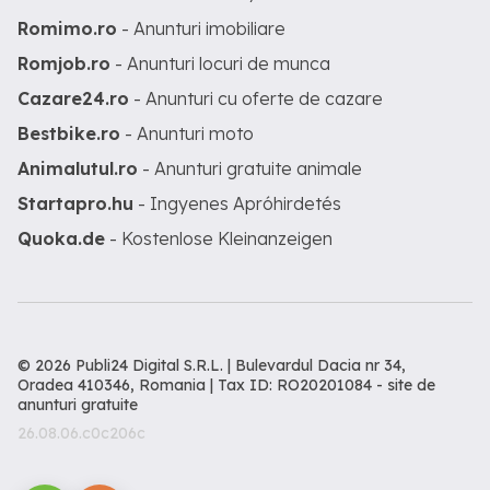
Romimo.ro
- Anunturi imobiliare
Romjob.ro
- Anunturi locuri de munca
Cazare24.ro
- Anunturi cu oferte de cazare
Bestbike.ro
- Anunturi moto
Animalutul.ro
- Anunturi gratuite animale
Startapro.hu
- Ingyenes Apróhirdetés
Quoka.de
- Kostenlose Kleinanzeigen
© 2026 Publi24 Digital S.R.L. | Bulevardul Dacia nr 34,
Oradea 410346, Romania | Tax ID: RO20201084 -
site de
anunturi gratuite
26.08.06.c0c206c