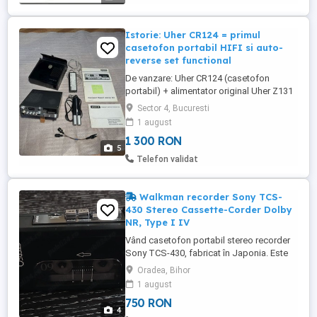
Istorie: Uher CR124 = primul
casetofon portabil HIFI si auto-
reverse set functional
De vanzare: Uher CR124 (casetofon
portabil) + alimentator original Uher Z131
+ microfoane stereo originale Uher M640
Sector 4, Bucuresti
+ cablu 2 difuzoare suplimentare +
1 august
manual folosire + manual reparatie si
1 300 RON
schema (scanate pe card SD). Uher
5
CR124 : functional 100%, fara reparatii,
Telefon validat
curele schimbate; un aparat istoric, ...
Walkman recorder Sony TCS-
430 Stereo Cassette-Corder Dolby
NR, Type I IV
Vând casetofon portabil stereo recorder
Sony TCS-430, fabricat în Japonia. Este
un model de top din seria sa, rar și extrem
Oradea, Bihor
de căutat de colecționari datorită
1 august
funcțiilor audio avansate, greu de găsit pe
750 RON
aparate portabile cu înregistrare. Aparatul
4
este complet funcțional, testat și gata de