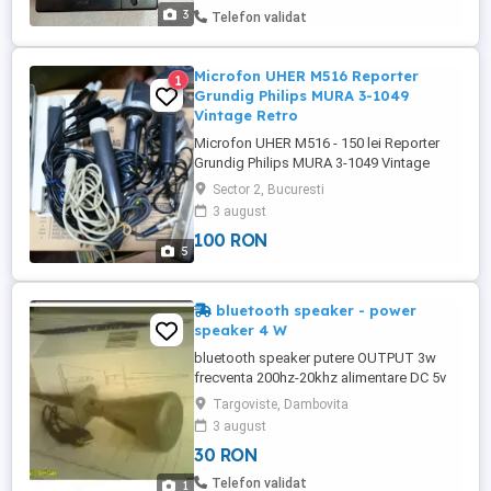
3
Telefon validat
Microfon UHER M516 Reporter
1
Grundig Philips MURA 3-1049
Vintage Retro
Microfon UHER M516 - 150 lei Reporter
Grundig Philips MURA 3-1049 Vintage
Retro Pret redus 100 lei bucata pt.
Sector 2, Bucuresti
Grundig, Philips, MURA 3-1049
3 august
100 RON
5
bluetooth speaker - power
speaker 4 W
bluetooth speaker putere OUTPUT 3w
frecventa 200hz-20khz alimentare DC 5v
1A power speaker 4 W bluetoth v2.1
Targoviste, Dambovita
marime difuzor 80mm inaltime, 63mm
3 august
25.39mm diametre inaltime picior
30 RON
101.8mm+30mm am doar 1 bucata 30lei
Telefon validat
1