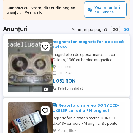
Vezi anunțuri
Cumpără cu livrare, direct din pagina
cu livrare
anunțului.
Vezi detalii
Anunțuri
20
50
Anunțuri pe pagină:
magnetofon magnetofon de epocă
Geloso
magnetofon de epocă, marca antică
Geloso, 1960 cu bobine magnetice
Iasi, Iasi
ieri 16:43
1 051 RON
Telefon validat
1
Reportofon stereo SONY ICD-
UX513F cu radio FM original
Reportofon dictafon stereo SONY ICD-
UX513F cu radio FM original Se poate
folosi atit ca reportofon cit si ca aparat de
Pipera, Ilfov