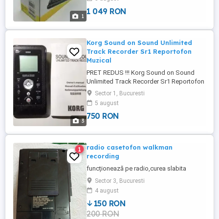
1 049 RON
1
Korg Sound on Sound Unlimited
Track Recorder Sr1 Reportofon
Muzical
PRET REDUS !!! Korg Sound on Sound
Unlimited Track Recorder Sr1 Reportofon
Muzical Nelimitat Functioneaza cu Card
Sector 1, Bucuresti
Reportofon + Incarcator + Baterii + Cutie +
5 august
Manual! A costat 400$! Pret fix 150 Euro!
750 RON
Stare perfecta!
3
radio casetofon walkman
1
recording
funcționează pe radio,curea slabita
Sector 3, Bucuresti
4 august
150 RON
200 RON