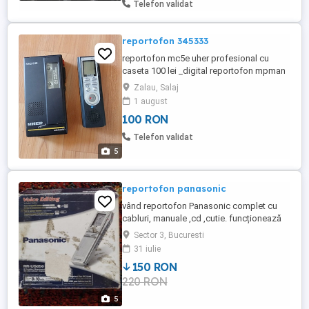
Telefon validat
utilizare. ...
reportofon 345333
reportofon mc5e uher profesional cu
caseta 100 lei _digital reportofon mpman
icr_200 40 lei
Zalau, Salaj
1 august
100 RON
Telefon validat
5
reportofon panasonic
vând reportofon Panasonic complet cu
cabluri, manuale ,cd ,cutie. funcționează
cu baterii.Predarea se face in zona metrou
Sector 3, Bucuresti
piata muncii , piata Alba Iulia , sau baba
31 iulie
novac.
150 RON
220 RON
5