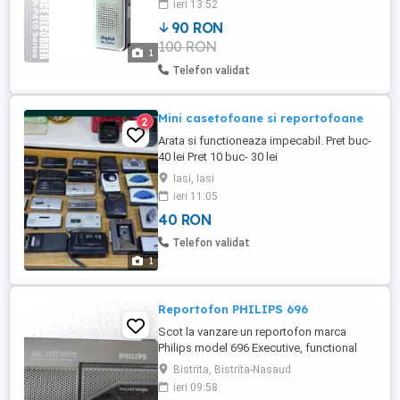
ieri 13:52
90 RON
100 RON
1
Telefon validat
Mini casetofoane si reportofoane
2
Arata si functioneaza impecabil. Pret buc-
40 lei Pret 10 buc- 30 lei
Iasi, Iasi
ieri 11:05
40 RON
Telefon validat
1
Reportofon PHILIPS 696
Scot la vanzare un reportofon marca
Philips model 696 Executive, functional
Bistrita, Bistrita-Nasaud
ieri 09:58