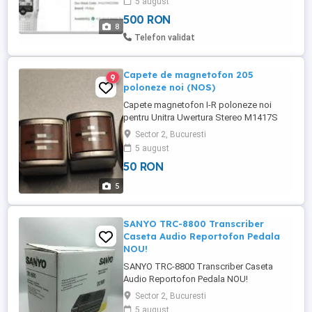
5 august
in Austria, nu e chinezarie ieftina ! Card
500 RON
Philips original inclus, mufe casti,
8
microfon, date miniUSB... Display luminat
Telefon validat
LED, 'n' ...
Capete de magnetofon 205
9
poloneze noi (NOS)
Capete magnetofon I-R poloneze noi
pentru Unitra Uwertura Stereo M1417S
Rezistenta pe fiecare canal 200 ohm +
Sector 2, Bucuresti
-5%, cu priza mediana. Prinderea originala
5 august
se face cu doua suruburi. Dimensiunile
50 RON
sunt cele din desen. Pot fi adaptate cu
usurinta la multe tipuri de magnetofoane
5
si pot fi modificate pentru ...
SANYO TRC-8800 Transcriber
Caseta Audio Reportofon Pedala
NOU!
SANYO TRC-8800 Transcriber Caseta
Audio Reportofon Pedala NOU!
Sector 2, Bucuresti
5 august