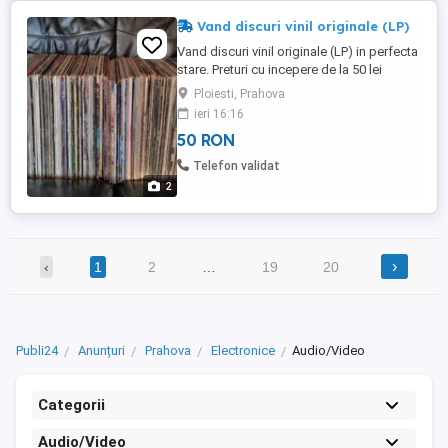
Vand discuri vinil originale (LP)
Vand discuri vinil originale (LP) in perfecta
stare. Preturi cu incepere de la 50 lei
bucata. Redau mai jos cateva nume. Cat
Ploiesti, Prahova
Stevens, Leo Sayer, Donna Summer, Kyle
ieri 16:16
Minogue, Chris de Burgh, Madonna, Dr.
50 RON
Hook, Kenny Rogers, Carpenters, Elton
John, Paul Simon, Demis Roussos,
Telefon validat
Marillion, ZZ Top, Slade, T.Rex, ...
2
›
‹
1
2
…
19
20
Publi24
Anunțuri
Prahova
Electronice
Audio/Video
Categorii
Audio/Video