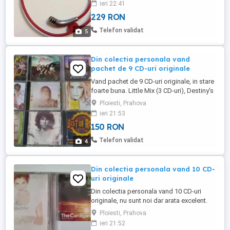
ieri 22:41
inclus transportul. Trimit in tara doar cu
229 RON
avans transport in cont bancar.
Telefon validat
5
Din colectia personala vand
pachet de 9 CD-uri originale
Vand pachet de 9 CD-uri originale, in stare
foarte buna. Little Mix (3 CD-uri), Destiny's
Child, Katy Perry, Faith Hill, Toni Braxton,
Ploiesti, Prahova
Doors si Best of Rock. Pret la pachet 150
ieri 21:53
lei.
150 RON
Telefon validat
4
Din colectia personala vand 10 CD-
uri originale
Din colectia personala vand 10 CD-uri
originale, nu sunt noi dar arata excelent.
1.CELINE DION Falling into you 2.THE
Ploiesti, Prahova
CARDIGANS Gran Turismo 3.CHICAGO
ieri 21:52
Gold 4.CRASH TEST DUMMIES God