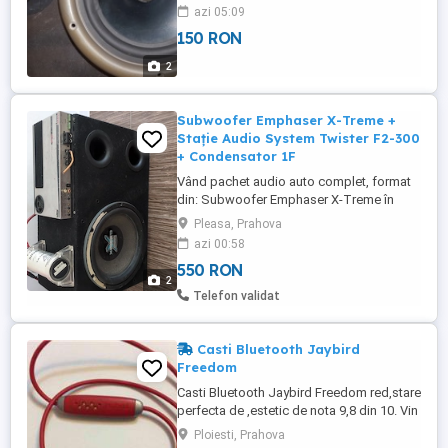
bass este desdemenea functional si
azi 05:09
neraparat , o mica chestie estetica asa
150 RON
cum se vede in poza , dar nu are a face cu
functionalitatea . Deasemenea 150ron ,
2
pret fix
Subwoofer Emphaser X-Treme +
Stație Audio System Twister F2-300
+ Condensator 1F
Vând pachet audio auto complet, format
din: Subwoofer Emphaser X-Treme în
incintă bass-reflex Stație Audio System
Pleasa, Prahova
Twister F2-300 Condensator Power Cap
azi 00:58
1.0 Farad Funcționează perfect, fără
550 RON
probleme tehnice. Bass puternic și sunet
2
clar. Se vinde deoarece nu îl mai folosesc.
Telefon validat
Casti Bluetooth Jaybird
Freedom
Casti Bluetooth Jaybird Freedom red,stare
perfecta de ,estetic de nota 9,8 din 10. Vin
impreunacu incarcator si cablu de
Ploiesti, Prahova
incarcare. Nu fac schimburi. in pret nu este