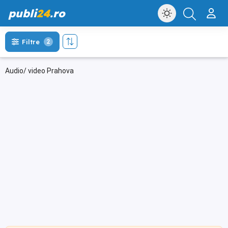
publi
24
.ro
Filtre
2
Audio/ video Prahova