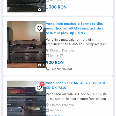
ieri 16:27
5.1 - RZ-6100AV Putere 2x100W (stereo)
1 300 RON
Putere 5.1 - 2x65W(front), 1x50W(center),
4
2x20W(surround) Dimensiuni 440 x 360 x
155 mm Greutate 10 Kg. Pret ...
Vand linie muzicala formata din:
amplificator AKAI+compact disc
SONY si pick-up SONY
Vand linie muzicala formata din:
amplificator AKAI AM-17 + compact disc
SONY - CDP590 si picK-up SONY PS-D707
Ploiesti, Prahova
Toate aparatele sunt functionale.
ieri 16:27
Specificatii tehnice: Amplificator AKAI AM-
900 RON
17 Power output: 35 watts per channel into
4
8 (stereo) Frequency response: 20Hz to
Telefon validat
20kHz Total harmonic distortion: ...
Vand receiver SANSUI RZ-1500 si
2
CD DX-7210.
Vand receiver SANSUI RZ-1500 si CD DX-
7210. Aparatele sunt in stare foarte buna
si in stare perfecta de functionare.
Ploiesti, Prahova
Specificatii: RECEIVER RZ-1500 Power
ieri 16:26
Output : 38 watts per channel into 8 ohms