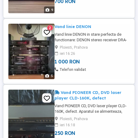
700 RON
Minimum RMS both channels driven from
40-20,000 Hz Total harmonic distortion no
9
more than 0,009% Load Impedance ...
Vand linie DENON
2
Vand linie DENON in stare perfecta de
functionare: DENON stereo receiver DRA-
365RD Nominal power DIN: 62 W + 62 W
Ploiesti, Prahova
(4 Ohm 1kHz) 48 W + 48 W (8 Ohm 1KHz)
ieri 16:26
Connections: CD Phono Video 2 x Tape
1 000 RON
Chinch input. Frequency response: 20Hz
to 50kHz Total harmonic distortion: 0.05%
Telefon validat
Input sensitivity: 2.5mV ...
5
Vand PIONEER CD, DVD laser
player CLD-160K, defect
Vand PIONEER CD, DVD laser player CLD-
160K, defect. Aparatul se alimenteaza,
comenzile se afiseaza pe ecran, sertarul
Ploiesti, Prahova
laser disc gliseaza perfect, dar nu citeste
ieri 16:18
discul. Specifications: Compatible with
250 RON
NTSC LDs Compatible with PAL LDs