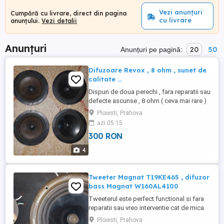
Vezi anunțuri
Cumpără cu livrare, direct din pagina
cu livrare
anunțului.
Vezi detalii
Anunțuri
20
50
Anunțuri pe pagină:
Difuzoare Revox , 8 ohm , sunet de
calitate ...
Dispun de doua perechi , fara reparatii sau
defecte ascunse , 8 ohm ( ceva mai rare )
300ron petechea sau 500ron toate 4 ...
Ploiesti, Prahova
Scoase din boxele foto 3 4
azi 05:15
300 RON
4
Tweeter Magnat T19KE465 , difuzor
bass Magnat W160AL4100
Tweeterul este perfect functional si fara
reparatii sau vreo interventie cat de mica
Pret tweeter 150ron , pret fix ! Difuzorul de
Ploiesti, Prahova