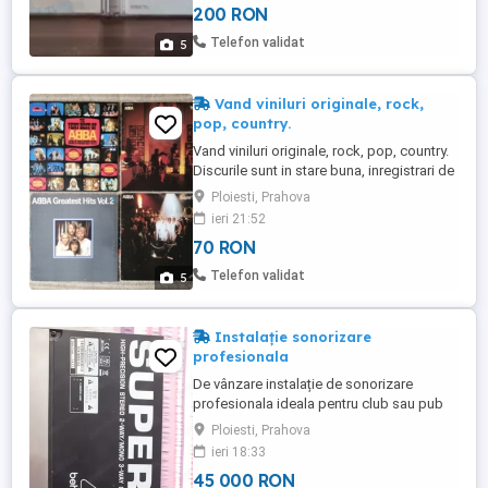
200 RON
shuffled his feet 5.LITTLE MIX Glory days
6.LITTLE MIX Get Weird 7.LITTLE MIX
Telefon validat
5
Salute 8.GREEN DAY International ...
Vand viniluri originale, rock,
pop, country.
Vand viniluri originale, rock, pop, country.
Discurile sunt in stare buna, inregistrari de
calitate de case de discuri consacrate.
Ploiesti, Prahova
ABBA Super Trouper EPIC(1980) pret 120
ieri 21:52
lei ABBA The Visitors POLYDOR(1981) 120
70 RON
lei ABBA Greatest Hits,vol II EPIC(1977) 100
lei ABBA The Very Best of ...
Telefon validat
5
Instalație sonorizare
profesionala
De vânzare instalație de sonorizare
profesionala ideala pentru club sau pub
alcătuită din 2 subwoofer DB
Ploiesti, Prahova
technologies 4 difuzoare medii JBL 4
ieri 18:33
difuzoare topuri HQ 3 stații amplificator
45 000 RON
pentru fiecare dintre linii limitator de sunet