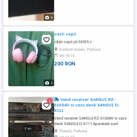
6
casti copii
căști copii jst bt035 c
Boldesti-Scaeni, Prahova
ieri 18:15
200 RON
1
Vand receiver SANSUI RZ-
1
6100AV si cass deck SANSUI D-
X111
Vand receiver SANSUI RZ-6100AV si cass
deck SANSUI D-X111.Aparatele sunt
folosite dar se prezinta in stare perfecta
Ploiesti, Prahova
de functionare si optica. Receiver SANSUI