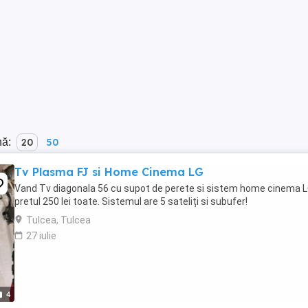
nă:
20
50
Tv Plasma FJ si Home Cinema LG
Vand Tv diagonala 56 cu supot de perete si sistem home cinema L
pretul 250 lei toate. Sistemul are 5 sateliți si subufer!
Tulcea, Tulcea
27 iulie
4