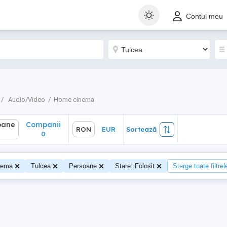
ane
Companii
RON
EUR
Sortează
Contul meu
0
Audio/Video
Home cinema
oane
Companii
RON
EUR
Sortează
0
nema
Tulcea
Persoane
Stare: Folosit
Șterge toate filtrel