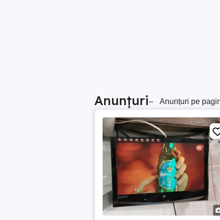
Anunțuri
–
Anunțuri pe pagi