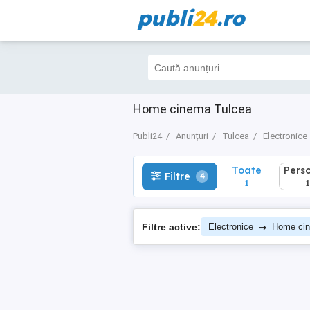
publi
24
.ro
Toate
Perso
Filtre
4
1
1
Home cinema Tulcea
Publi24
Anunțuri
Tulcea
Electronice
Toate
Pers
Filtre
4
1
1
→
Filtre active:
Electronice
Home ci