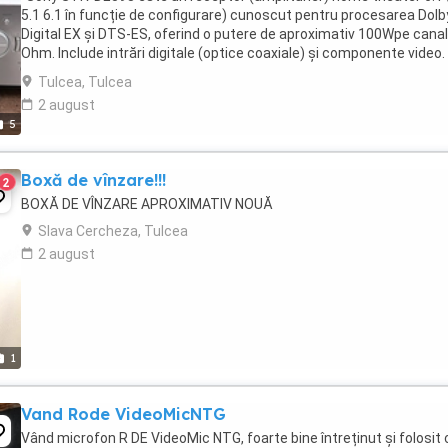
5.1 6.1 în funcție de configurare) cunoscut pentru procesarea Dolb
Digital EX și DTS-ES, oferind o putere de aproximativ 100Wpe canal
Ohm. Include intrări digitale (optice coaxiale) și componente video. 
Include telecomanda Se vinde ...
Tulcea, Tulcea
2 august
5
Boxă de vînzare!!!
2
BOXĂ DE VÎNZARE APROXIMATIV NOUĂ
Slava Cercheza, Tulcea
2 august
1
Vand Rode VideoMicNTG
Vând microfon R DE VideoMic NTG, foarte bine întreținut și folosit 