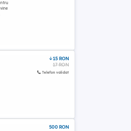
entru
 vine
R
15 RON
17 RON
Telefon validat
500 RON