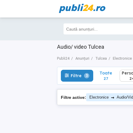
publi
24
.ro
Toate
Perso
Filtre
3
27
24
Audio/ video Tulcea
Publi24
Anunțuri
Tulcea
Electronice
Toate
Pers
Filtre
3
27
2
→
Filtre active:
Electronice
Audio/Vi