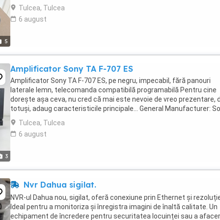
Are montată ...
Tulcea, Tulcea
6 august
5
Amplificator Sony TA F-707 ES
Amplificator Sony TA F-707 ES, pe negru, impecabil, fără panouri
laterale lemn, telecomanda compatibilă programabilă Pentru cine
dorește așa ceva, nu cred că mai este nevoie de vreo prezentare, 
totuși, adaug caracteristicile principale... General Manufacturer: S
Model: TA-F 707 ES Type: Integrated ...
Tulcea, Tulcea
6 august
3
Nvr Dahua sigilat.
NVR-ul Dahua nou, sigilat, oferă conexiune prin Ethernet și rezoluți
Ideal pentru a monitoriza și înregistra imagini de înaltă calitate. Un
echipament de încredere pentru securitatea locuinței sau a afacer