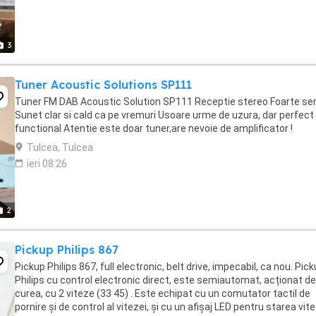
3
Tuner Acoustic Solutions SP111
Tuner FM DAB Acoustic Solution SP111 Receptie stereo Foarte sen
Sunet clar si cald ca pe vremuri Usoare urme de uzura, dar perfect
functional Atentie este doar tuner,are nevoie de amplificator !
Tulcea, Tulcea
ieri 08:26
2
Pickup Philips 867
Pickup Philips 867, full electronic, belt drive, impecabil, ca nou. Pick
Philips cu control electronic direct, este semiautomat, acționat de
curea, cu 2 viteze (33 45) . Este echipat cu un comutator tactil de
pornire și de control al vitezei, și cu un afișaj LED pentru starea vite