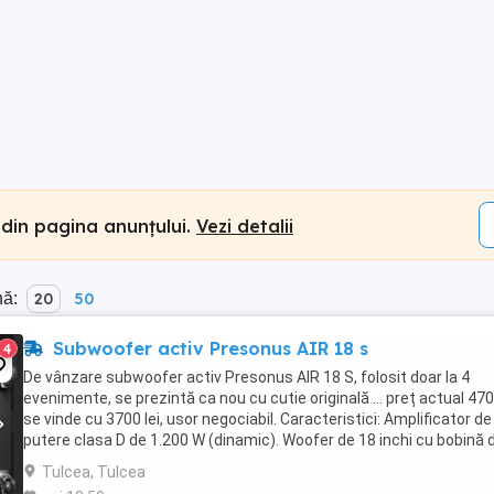
 din pagina anunțului.
Vezi detalii
nă:
20
50
Subwoofer activ Presonus AIR 18 s
4
De vânzare subwoofer activ Presonus AIR 18 S, folosit doar la 4
evenimente, se prezintă ca nou cu cutie originală ... preț actual 4700
se vinde cu 3700 lei, usor negociabil. Caracteristici: Amplificator de
putere clasa D de 1.200 W (dinamic). Woofer de 18 inchi cu bobină 
inchi Raspuns in frecventa: ...
Tulcea, Tulcea