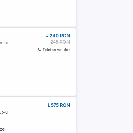
240 RON
245 RON
sibil
Telefon validat
1 575 RON
up-ul
zei.