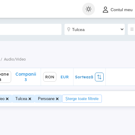
ane
Companii
RON
EUR
Sortează
Contul meu
3
Audio/Video
oane
Companii
RON
EUR
Sortează
4
3
deo
Tulcea
Persoane
Șterge toate filtrele