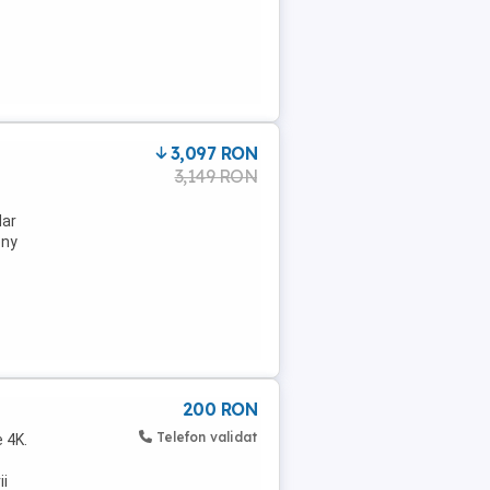
3,097 RON
3,149 RON
dar
ony
200 RON
Telefon validat
e 4K.
ii