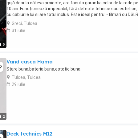
grijă doar la câteva proiecte, are facuta garantia celor de la rode p
10 ani. Funcționează impecabil, fără defecte tehnice sau estetice,
cu cablurile lui si are totul inclus. Este ideal pentru: - filmări cu DSL
Mirrorless; - ...
Greci, Tulcea
31 iulie
5
Vand casca Hama
Stare buna,bateria buna,estetic buna
Tulcea, Tulcea
29 iulie
2
Deck technics M12