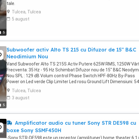
tale.
Tulcea, Tulcea
5 august
5
Subwoofer activ Alto TS 215 cu Difuzor de 15" B&C
Neodimium Nou
Vand Subwoofer Alto TS 215S Activ Putere 625W RMS, 1250W Vâr
Frecventa: 35 Hz - 95 Hz Schimbat Difuzor nou de 15" B&C Neody
Nou SPL : 129 dB Volum control Phase Switch HPF-80Hz By-Pass
Power on Led verde Clip Limiter Led rosu Ground Lift Dimensiuni: 54
515 x 630 mm Greutate: 28 kg Ptr mai multe ...
Tulcea, Tulcea
3 august
5
Amplificator audio cu tuner Sony STR DE598 cu
boxe Sony SSMF450H
-Sony STR-DE598 este un receptor (amplituner) home theater 6.1 