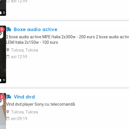
azi 12:59
3
Boxe audio active
9
2 boxe audio active MPE Italia 2x300w - 200 euro 2 boxe audio acti
LEM Italia 2x150w - 100 euro
Tulcea, Tulcea
azi 12:59
9
Vînd dvd
2
Vînd dvd player Sony cu telecomandă
Tulcea, Tulcea
ieri 09:19