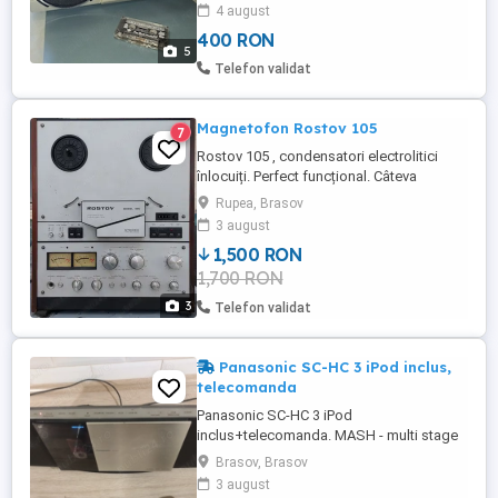
benzi, ( inclusiv Antena Satelor ), SW MW
4 august
LW FM. Casetofon Recorder cu APSS.
400 RON
Aspect bun pentru vârsta lui. Se vinde cu
5
probă.
Telefon validat
Magnetofon Rostov 105
7
Rostov 105 , condensatori electrolitici
înlocuiți. Perfect funcțional. Câteva
zgârieturi pe panourile laterale din lemn.
Rupea, Brasov
Predare personală.
3 august
1,500 RON
1,700 RON
3
Telefon validat
Panasonic SC-HC 3 iPod inclus,
telecomanda
Panasonic SC-HC 3 iPod
inclus+telecomanda. MASH - multi stage
noise, compatibil cu toate iPodurile cu
Brasov, Brasov
docking,CD player frontal,CD, CD-R, CD-
3 august
RW MP3. Tuner stereo AM FM,intrare AUX