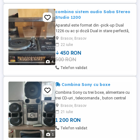
combina sistem audio Saba Stereo
Studio 1200
Aparatul este format din -pick-up Dual
1226 cu ac și doză Dual in stare perfectă,
lipsă curea. -radio in stare foarte bună de
Brasov, Brasov
funcționare -casetofom in stare foarte
22 iulie
bună de funcționare. Ca și aspect,se pot
450 RON
studia pozele. Pot trimite video sau poze
500 RON
suplimentare celor interesați. Se vinde
4
împreună sau ...
Telefon validat
Combina Sony cu boxe
Combina Sony cu trei boxe, alimentare cu
trei CD-uri , telecomanda , buton central
volum ,iluminat led , se pot utiliza si
Brasov, Brasov
casete, perfecte stare de functionare.
21 iulie
1 200 RON
Telefon validat
1