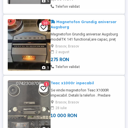
5
Telefon validat
Magnetofon Grundig aniversar
10
Augsburg
Magnetofon Grundig aniversar Augsburg
modelTK 141 functional,are capac, preț
fix+transport.
Brasov, Brasov
2 august
275 RON
Telefon validat
5
Teac x1000r inpecabil
1
Se vinde magnetofon Teac X1000R
impecabil. Detalii la telefon . Predare
personală cu probă sau banii în cont
Brasov, Brasov
28 iulie
10 000 RON