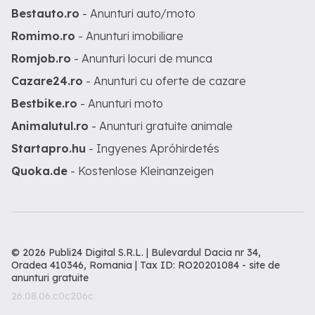
Bestauto.ro
- Anunturi auto/moto
Romimo.ro
- Anunturi imobiliare
Romjob.ro
- Anunturi locuri de munca
Cazare24.ro
- Anunturi cu oferte de cazare
Bestbike.ro
- Anunturi moto
Animalutul.ro
- Anunturi gratuite animale
Startapro.hu
- Ingyenes Apróhirdetés
Quoka.de
- Kostenlose Kleinanzeigen
© 2026 Publi24 Digital S.R.L. | Bulevardul Dacia nr 34,
Oradea 410346, Romania | Tax ID: RO20201084 -
site de
anunturi gratuite
26.08.06.c0c206c