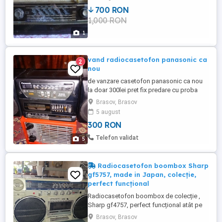
700 RON
1,000 RON
1
vand radiocasetofon panasonic ca
2
nou
de vanzare casetofon panasonic ca nou
la doar 300lei pret fix predare cu proba
Brasov, Brasov
5 august
300 RON
Telefon validat
5
Radiocasetofon boombox Sharp
gf5757, made in Japan, colecție,
perfect funcțional
Radiocasetofon boombox de colecție ,
Sharp gf4757, perfect funcțional atât pe
radio cât și pe casetofon. Scala radio cu 4
Brasov, Brasov