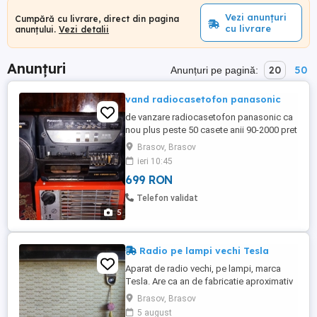
Vezi anunțuri
Cumpără cu livrare, direct din pagina
cu livrare
anunțului.
Vezi detalii
Anunțuri
20
50
Anunțuri pe pagină:
vand radiocasetofon panasonic
de vanzare radiocasetofon panasonic ca
nou plus peste 50 casete anii 90-2000 pret
total 700lei predare in Azuga, Busteni,
Brasov, Brasov
Brasov zero771042116
ieri 10:45
699 RON
Telefon validat
5
Radio pe lampi vechi Tesla
Aparat de radio vechi, pe lampi, marca
Tesla. Are ca an de fabricatie aproximativ
anul 1960. Nu s-a verificat functionarea.
Brasov, Brasov
5 august