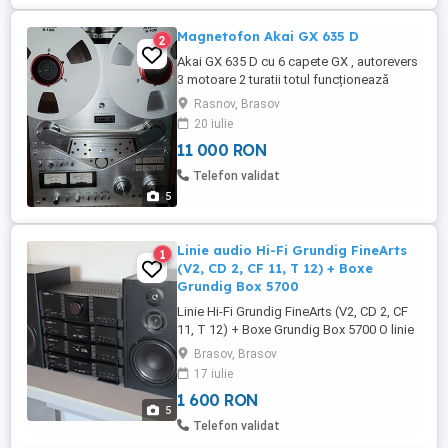
Magnetofon Akai GX 635 D
2
Akai GX 635 D cu 6 capete GX , autorevers
3 motoare 2 turatii totul funcționează
perfect mecanic și electronic aspect 9,7
Rasnov, Brasov
din 10 vine echipat cu rolă cu muzică
20 iulie
disco 80 și una de serviciu ambele role noi
11 000 RON
nefolosite Akai și 2 naburi totul este nou și
naburi și role totul este garantat de mine
Telefon validat
personal ...
5
Linie audio Hi-Fi Grundig FineArts
1
(V2, CD 2, CF 11, T 12) + Boxe
Grundig Box 5700
Linie Hi-Fi Grundig FineArts (V2, CD 2, CF
11, T 12) + Boxe Grundig Box 5700 O linie
audio de colecție, superbă și extrem de
Brasov, Brasov
elegantă, din faimoasa gamă premium
17 iulie
Grundig FineArts. Sistemul este ideal
1 600 RON
pentru pasionații de sunet analogic cald,
5
oferind o dinamică excelentă și un design
Telefon validat
minimalist care ...