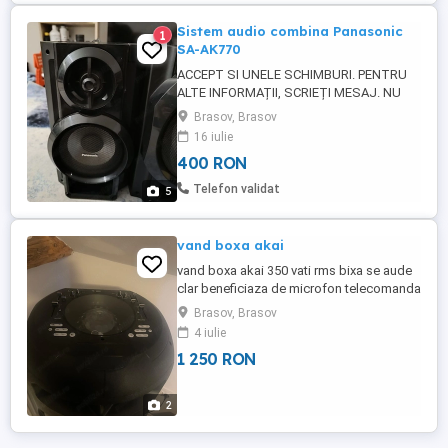
Sistem audio combina Panasonic
1
SA-AK770
ACCEPT SI UNELE SCHIMBURI. PENTRU
ALTE INFORMAȚII, SCRIEȚI MESAJ. NU
RĂSPUND LA APELURI. Update : stația s-a
Brasov, Brasov
vândut . Mai sunt doar boxele și
16 iulie
subwoofer-ul. Sistemul este funcțional, cu
400 RON
excepția stației de amplificare . Se aprinde
becul roșu care indică faptul că primește
Telefon validat
5
curent, însă nu pornește.Din ...
vand boxa akai
vand boxa akai 350 vati rms bixa se aude
clar beneficiaza de microfon telecomanda
Brasov, Brasov
4 iulie
1 250 RON
2