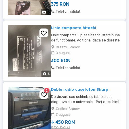
375 RON
minijack,Ceas cu alarmă, căști.Putere 2X15
W RMS Real!!! Preț fix+transport.
Telefon validat
5
Linie compacta hitachi
Linie compacta 3 piese hitachi stare buna
de functionare. Aditional daca se doreste
un cd player tot hitachi.varianta cu boxe
Brasov, Brasov
3 august
300 RON
Telefon validat
3
Dublu radio casetofon Sharp
2
De vinzare sau schimb cu tableta sau
diagnoza auto universala-- Preț de schimb
diferă. Casetofon Sharp in stare perfecta
Codlea, Brasov
atit pe radio cit si pe casetofon,redare si
3 august
inregistrare super,egalizator,Xbass,un
450 RON
sertar ce intra doua casete,4lungimi de
550 RON
unda pe radio se aude tare si clar. Pret