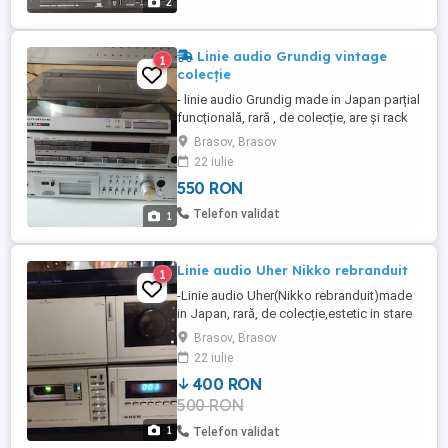
2
Linie audio Grundig vintage
1
colecție
- linie audio Grundig made in Japan parțial
funcțională, rară , de colecție, are și rack
original, estetic in stare foarte bună..
Brasov, Brasov
Panou frontal din aluminiu, aspect
22 iulie
deosebit. Pick-up turntable Grundig PS 30
550 RON
(Technics rebranduit) liniar tangențial cu
transmisie pe curea, doză AT 102 EP cu ac
Telefon validat
1
în stare ...
Linie audio Uher Nikko rebranduit
1
-Linie audio Uher(Nikko rebranduit)made
in Japan, rară, de colecție,estetic in stare
foarte bună, cu rack original, parțial
Brasov, Brasov
funcțională. Amplificator Uher MX A7 cu
22 iulie
probleme la un canal. Tuner Uher MX T7 in
400 RON
stare foarte bună de funcționare. Tape
500 RON
deck casetofon Uher MX D7 cu multiple
functii in stare foarte ...
1
Telefon validat