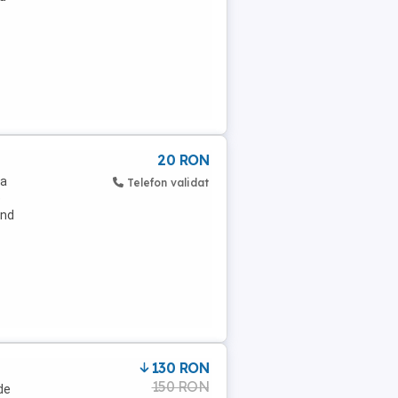
20 RON
ta
Telefon validat
e
und
130 RON
150 RON
de