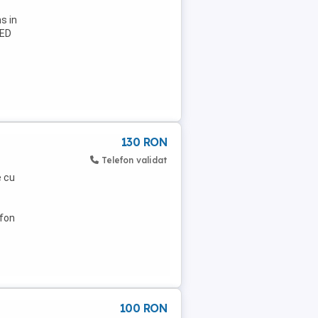
s in
LED
130 RON
+
Telefon validat
e cu
ofon
100 RON