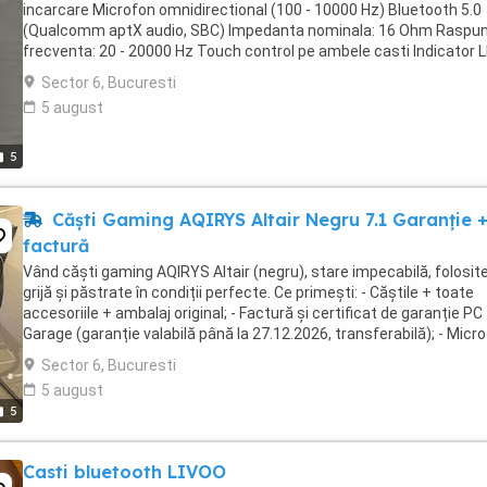
incarcare Microfon omnidirectional (100 - 10000 Hz) Bluetooth 5.0
(Qualcomm aptX audio, SBC) Impedanta nominala: 16 Ohm Raspun
frecventa: 20 - 20000 Hz Touch control pe ambele casti Indicator 
pentru nivelul de incarcare Rezistenta ...
Sector 6, Bucuresti
5 august
5
Căști Gaming AQIRYS Altair Negru 7.1 Garanție 
factură
Vând căști gaming AQIRYS Altair (negru), stare impecabilă, folosit
grijă și păstrate în condiții perfecte. Ce primești: - Căștile + toate
accesoriile + ambalaj original; - Factură și certificat de garanție PC
Garage (garanție valabilă până la 27.12.2026, transferabilă); - Micr
detașabil, bureți ...
Sector 6, Bucuresti
5 august
5
Casti bluetooth LIVOO