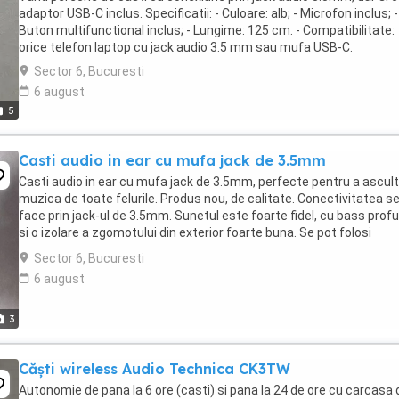
adaptor USB-C inclus. Specificatii: - Culoare: alb; - Microfon inclus; -
Buton multifunctional inclus; - Lungime: 125 cm. - Compatibilitate:
orice telefon laptop cu jack audio 3.5 mm sau mufa USB-C.
Sector 6, Bucuresti
6 august
5
Casti audio in ear cu mufa jack de 3.5mm
Casti audio in ear cu mufa jack de 3.5mm, perfecte pentru a ascul
muzica de toate felurile. Produs nou, de calitate. Conectivitatea s
face prin jack-ul de 3.5mm. Sunetul este foarte fidel, cu bass prof
si o izolare a zgomotului din exterior foarte buna. Se pot folosi
impreuna cu un adaptor jack-USB ...
Sector 6, Bucuresti
6 august
3
Căști wireless Audio Technica CK3TW
Autonomie de pana la 6 ore (casti) si pana la 24 de ore cu carcasa 