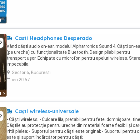
1
Casti Headphones Desperado
Vând căști audio on-ear, modelul Alphatronics Sound 4. Căști on-ea
(pe ureche) cu funcționalitate Bluetooth. Design pliabil pentru
transport ușor. Echipate cu microfon pentru apeluri wireless. Stare
impecabila
Sector 6, Bucuresti
ieri 20:57
5
Caști wireless-universale
- Căști wireless; - Culoare lila, pretabil pentru fete, domnișoare, tine
Căștile au protecție pentru ureche din material foarte flexibil și ca
irită pielea; - Suportul pentru căști este original; - Suportul pentru c
este și suport încărcător pentru căști;