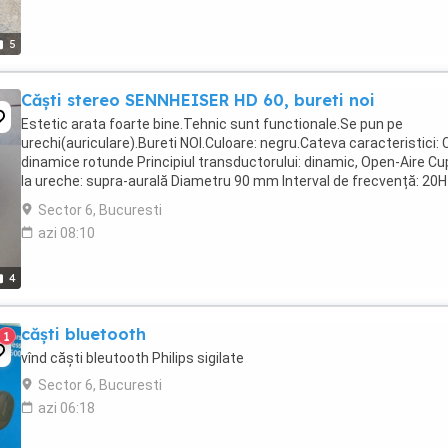
5
Căști stereo SENNHEISER HD 60, bureti noi
Estetic arata foarte bine.Tehnic sunt functionale.Se pun pe
urechi(auriculare).Bureti NOI.Culoare: negru.Cateva caracteristici: 
dinamice rotunde Principiul transductorului: dinamic, Open-Aire Cu
la ureche: supra-aurală Diametru 90 mm Interval de frecvență: 20
18kHz Impedanță: 2x 32-35 ohmi Conector: ...
Sector 6, Bucuresti
azi 08:10
4
căști bluetooth
1
vînd căști bleutooth Philips sigilate
Sector 6, Bucuresti
azi 06:18