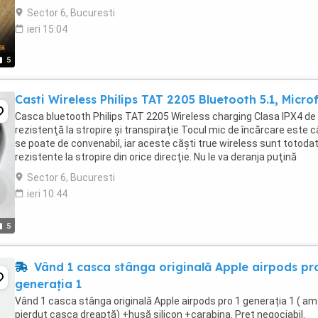
Sector 6, Bucuresti
ieri 15:04
5
Casti Wireless Philips TAT 2205 Bluetooth 5.1, Micro
Casca bluetooth Philips TAT 2205 Wireless charging Clasa IPX4 de
rezistenţă la stropire şi transpiraţie Tocul mic de încărcare este c
se poate de convenabil, iar aceste căşti true wireless sunt totoda
rezistente la stropire din orice direcţie. Nu le va deranja puţină
transpiraţie şi nu trebuie să-ţi ...
Sector 6, Bucuresti
ieri 10:44
5
Vând 1 casca stânga originală Apple airpods pr
generația 1
Vând 1 casca stânga originală Apple airpods pro 1 generația 1 ( am
pierdut casca dreaptă) +husă silicon +carabina. Preț negociabil.