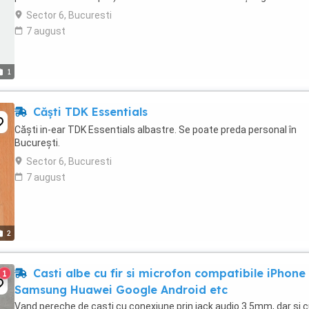
Sector 6, Bucuresti
7 august
1
Căști TDK Essentials
Căști in-ear TDK Essentials albastre. Se poate preda personal în
București.
Sector 6, Bucuresti
7 august
2
Casti albe cu fir si microfon compatibile iPhone
1
Samsung Huawei Google Android etc
Vand pereche de casti cu conexiune prin jack audio 3.5mm, dar si 