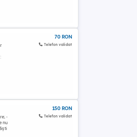
70 RON
Telefon validat
r
:
150 RON
Telefon validat
re; -
re nu
ăști