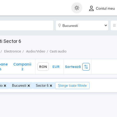
ane
Companii
RON
EUR
Sortează
Contul meu
2
i Sector 6
Electronice
Audio/Video
Casti audio
oane
Companii
RON
EUR
Sortează
6
2
io
Bucuresti
Sector 6
Șterge toate filtrele