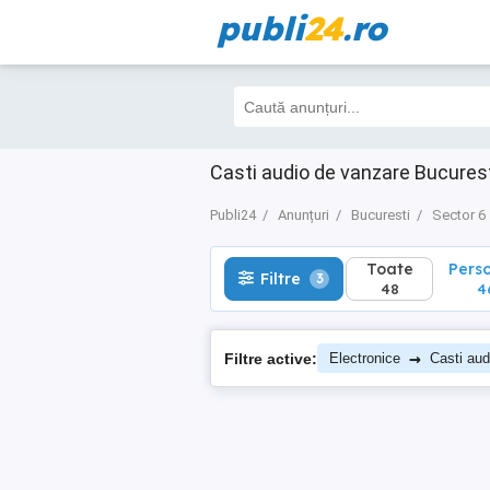
publi
24
.ro
Toate
Perso
Filtre
3
48
46
Casti audio de vanzare Bucurest
Publi24
Anunțuri
Bucuresti
Sector 6
Toate
Pers
Filtre
3
48
4
→
Filtre active:
Electronice
Casti aud