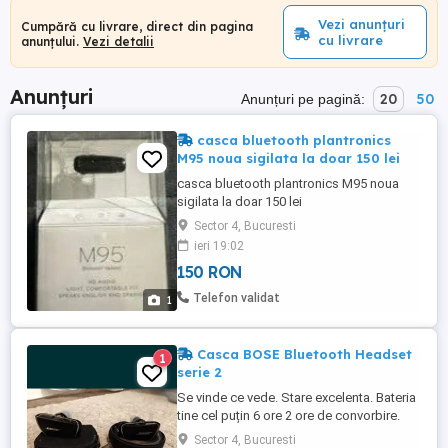
Vezi anunțuri
Cumpără cu livrare, direct din pagina
cu livrare
anunțului.
Vezi detalii
Anunțuri
20
50
Anunțuri pe pagină:
casca bluetooth plantronics
M95 noua sigilata la doar 150 lei
casca bluetooth plantronics M95 noua
sigilata la doar 150 lei
Sector 4, Bucuresti
ieri 19:02
150 RON
Telefon validat
1
Casca BOSE Bluetooth Headset
1
serie 2
Se vinde ce vede. Stare excelenta. Bateria
tine cel puțin 6 ore 2 ore de convorbire.
Mai multe detalii la Am 2 bucăți una pt
Sector 4, Bucuresti