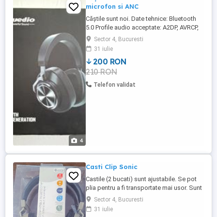
microfon si ANC
Căștile sunt noi. Date tehnice: Bluetooth
5.0 Profile audio acceptate: A2DP, AVRCP,
HSP, HFP Diametru difuzoare: 57mm
Sector 4, Bucuresti
Impedanță: 16ohm Frecvență audio: 20Hz
31 iulie
- 20KHz Reducere zgomot activă (active
200 RON
noise cancelling) Posibilitate comenzi
210 RON
vocale - prin intermediul aplicației de la
Bluedio
Telefon validat
4
Casti Clip Sonic
Castile (2 bucati) sunt ajustabile. Se pot
plia pentru a fi transportate mai usor. Sunt
prevazute cu pernite pentru urechi pentru
Sector 4, Bucuresti
a izola zgomotul exterior. Sunt prevazute
31 iulie
cu un jack 3,5mm si un cablu USB pentru