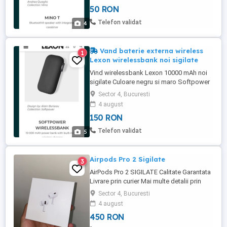
Telecomanda pentru selfie Bluetooth 4.2
50 RON
Autonomie: 5 ore Timp de incarcare: 2 ore
Distanta Bluetooth: 10 metri Alimentare: pe
Telefon validat
4
portul USB-C (cablu ...
Vand baterie externa wireless
1
Lexon wirelessbank noi sigilate
Vind wirelessbank Lexon 10000 mAh noi
sigilate Culoare negru si maro Softpower
Wirelessbank is a powerful 2-in-1 device
Sector 4, Bucuresti
that combines a QI wireless charger with a
4 august
10 000 mAh power bank. Wireless or
150 RON
wired? No need to choose, it can both
deliver secure charge to Qi-enabled and
Telefon validat
5
USB devices alike. Charge ...
Airpods Pro 2 Sigilate
3
AirPods Pro 2 SIGILATE Calitate Garantata
Livrare prin curier Mai multe detalii prin
mesaje sau la telefon.
Sector 4, Bucuresti
4 august
450 RON