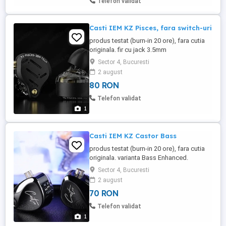
Telefon validat
Unitate de control cu butoane ...
Casti IEM KZ Pisces, fara switch-uri
produs testat (burn-in 20 ore), fara cutia
originala. fir cu jack 3.5mm
Sector 4, Bucuresti
2 august
80 RON
Telefon validat
1
Casti IEM KZ Castor Bass
produs testat (burn-in 20 ore), fara cutia
originala. varianta Bass Enhanced.
Sector 4, Bucuresti
2 august
70 RON
Telefon validat
1