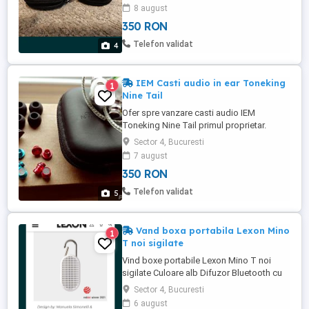
urechea dreapta una pentru stânga. Prețul
8 august
este pentru 1 bucata!! Trimit și in tara cu
350 RON
avans transport. Predare in zona Eroii
Revoluției in București Nu fac schimburi
Telefon validat
4
IEM Casti audio in ear Toneking
1
Nine Tail
Ofer spre vanzare casti audio IEM
Toneking Nine Tail primul proprietar.
Castile sunt in stare de functionare si
Sector 4, Bucuresti
estetica excelente. Tonalitatea castilor
7 august
poate fi ajustata cu ajutorul celor 3 filtre
350 RON
filetante de bass (in spate) plus cele 3
filtre de inalte (in fata) pentru un total de 9
Telefon validat
5
profiluri de ...
Vand boxa portabila Lexon Mino
1
T noi sigilate
Vind boxe portabile Lexon Mino T noi
sigilate Culoare alb Difuzor Bluetooth cu
carabina integrata Asociabil cu tehnologia
Sector 4, Bucuresti
TWS IPX4 Rezistent la apă Hands free
6 august