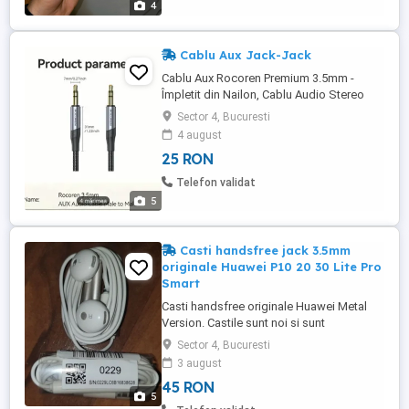
4
Cablu Aux Jack-Jack
Cablu Aux Rocoren Premium 3.5mm -
Împletit din Nailon, Cablu Audio Stereo
Masculin la Masculin pentru Sunet Hi-Fi -
Sector 4, Bucuresti
pentru iPhone, iPad, iPod, Echo și Altele.
4 august
Dimensiune 2M.
25 RON
Telefon validat
5
Casti handsfree jack 3.5mm
originale Huawei P10 20 30 Lite Pro
Smart
Casti handsfree originale Huawei Metal
Version. Castile sunt noi si sunt
disponibile pe culoarea alba. Sunt
Sector 4, Bucuresti
confectionate din materiale premium
3 august
pentru a oferi confort optim in utilizare de
45 RON
lunga durata. Sistem de distributie sunete
5
optimizat oferind experienta audio HiFI.