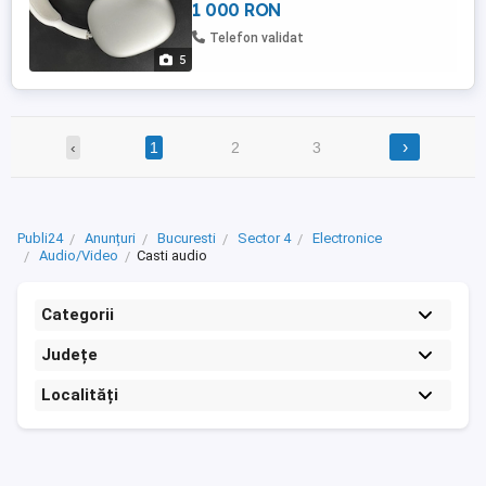
1 000 RON
Telefon validat
5
›
‹
1
2
3
Publi24
Anunțuri
Bucuresti
Sector 4
Electronice
Audio/Video
Casti audio
Categorii
Județe
Localități