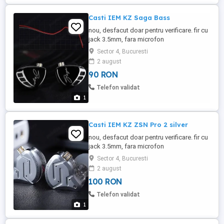
Casti IEM KZ Saga Bass
nou, desfacut doar pentru verificare. fir cu
jack 3.5mm, fara microfon
Sector 4, Bucuresti
2 august
90 RON
Telefon validat
1
Casti IEM KZ ZSN Pro 2 silver
nou, desfacut doar pentru verificare. fir cu
jack 3.5mm, fara microfon
Sector 4, Bucuresti
2 august
100 RON
Telefon validat
1