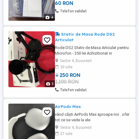
60 RON
reincarcare. Aria de transmisie: 10 m.
Autonomie: 10 ore. Pretul este per bucata.
Telefon validat
Predare ...
4
Stativ de Masa Rode DS2
Articulat
Rode DS2 Stativ de Masa Articulat pentru
Microfon - 250 lei Achizitionat in
noiembrie 2024 de la F64. Se vinde in cutia
Sector 4, Bucuresti
originala. In poza este si microfonul, insa
30 iulie
mai este disponibil doar stativul
250 RON
1,100 RON
3
Telefon validat
AirPods Max
vând căști AirPods Max aproape noi . ofer
tot ce se vede la ele
Sector 4, Bucuresti
27 iulie