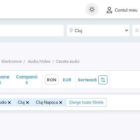
ane
Companii
RON
EUR
Sortează
Contul meu
5
Electronice
Audio/Video
Casete audio
oane
Companii
RON
EUR
Sortează
5
5
udio
Cluj
Cluj-Napoca
Șterge toate filtrele