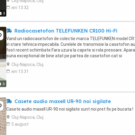
Cluj-Napoca, Cluj
ieri 13:32
3
Radiocasetofon TELEFUNKEN CR100 Hi-Fi
Vand un radiocasetofon de colectie marca TELEFUNKEN model CR
in stare tehnica impecabila. Curelele de transmisie la casetofon a
fost recent schimbate.Fara uzura la capete si rola presoare. Apara
suna exceptional de bine atat pe partea de casetofon cat si
radio.Recepetia radio este stabila, clara ...
Cluj-Napoca, Cluj
ieri 13:31
5
Casete audio maxell UR-90 noi sigilate
Casete audio maxell UR-90 noi sigilate sunt noi pret fix pe bucata !
Cluj-Napoca, Cluj
5 august