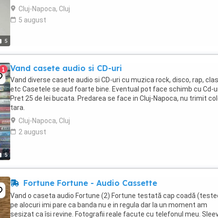
Cluj-Napoca, Cluj
5 august
5
Vand casete audio si CD-uri
1
Vand diverse casete audio si CD-uri cu muzica rock, disco, rap, cla
etc Casetele se aud foarte bine. Eventual pot face schimb cu Cd-u
Pret 25 de lei bucata. Predarea se face in Cluj-Napoca, nu trimit col
tara.
Cluj-Napoca, Cluj
2 august
5
Fortune Fortune - Audio Cassette
Vand o caseta audio Fortune (2) Fortune testată cap coadă (tested
pe alocuri imi pare ca banda nu e in regula dar la un moment am
sesizat ca îsi revine. Fotografii reale facute cu telefonul meu. Sleev