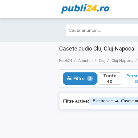
publi
24
.ro
Toate
Perso
Filtre
3
40
35
Casete audio Cluj Cluj-Napoca
Publi24
Anunțuri
Cluj
Cluj-Napoca
Toate
Pers
Filtre
3
40
3
→
Filtre active:
Electronice
Casete a