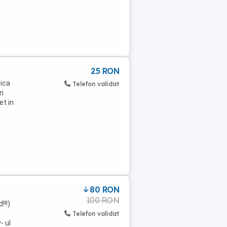
25 RON
sica
Telefon validat
ri
et in
80 RON
100 RON
!!!)
Telefon validat
- ul