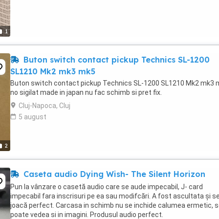
1
Buton switch contact pickup Technics SL-1200
SL1210 Mk2 mk3 mk5
Buton switch contact pickup Technics SL-1200 SL1210 Mk2 mk3 
no sigilat made in japan nu fac schimb si pret fix.
Cluj-Napoca, Cluj
5 august
2
Caseta audio Dying Wish- The Silent Horizon
Pun la vânzare o casetă audio care se aude impecabil, J- card
impecabil fara inscrisuri pe ea sau modifcări. A fost ascultata și s
joacă perfect. Carcasa in schimb nu se inchide calumea ermetic, 
poate vedea si in imagini. Produsul audio perfect.