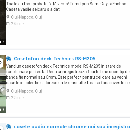
Toate au fost probate față verso! Trimit prin SameDay si Fanbox.
Caseta vasile seicaru s a dat
Cluj-Napoca, Cluj
24 iulie
5
Casetofon deck Technics RS-M205
Vand un casetofon deck Technics model RS-M205 in stare de
functionare perfecta. Reda si inregistreaza foarte bine orice tip de
banda fie normal sau Crom. Este perfect pentru cei care au vechi
casete in colectie si doresc sa le reasculte fara sa faca investitii m
Specifications Type: 2-head, single ...
Cluj-Napoca, Cluj
22 iulie
5
casete audio normale chrome noi sau inregistr