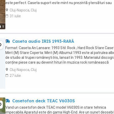
este perfect. Caseta suport este mint nu prezintă ștersături sau
inscrisuri ulterioare. ...
Cluj-Napoca, Cluj
31 iulie
5
Caseta audio IRIS 1993-RARĂ
Format: Caseta An Lansare: 1993 Stil: Rock ; Hard Rock Stare Case
Mint (M) Stare Coperta: Mint (M) Albumul 1993 este al patrulea al
de studio al trupei românești Iris, lansat în 1993. Materialul discogr
conține piese care au devenit hituri în muzica rock românească
precum Harley-Davidson, ...
Cluj-Napoca, Cluj
27 iulie
Casetofon deck TEAC V6030S
Vand un casetofon deck TEAC model V6030S in stare tehnica
impecabila.Aparatul este din gama High-End. Are un sunet deosebi