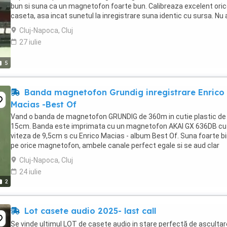
bun si suna ca un magnetofon foarte bun. Calibreaza excelent ori
caseta, asa incat sunetul la inregistrare suna identic cu sursa. Nu 
uzura la capete, role presoare.Are ...
Cluj-Napoca, Cluj
27 iulie
5
Banda magnetofon Grundig inregistrare Enrico
Macias -Best Of
Vand o banda de magnetofon GRUNDIG de 360m in cutie plastic de
15cm. Banda este imprimata cu un magnetofon AKAI GX 636DB cu
viteza de 9,5cm s cu Enrico Macias - album Best Of. Suna foarte b
pe orice magnetofon, ambele canale perfect egale si se aud clar
instrumentele cat si vocea.
Cluj-Napoca, Cluj
24 iulie
2
Lot casete audio 2025- last call
Se vinde ultimul LOT de casete audio in stare perfectă de ascultare