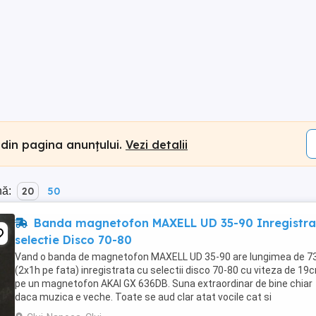
 din pagina anunțului.
Vezi detalii
nă:
20
50
Banda magnetofon MAXELL UD 35-90 Inregistra
selectie Disco 70-80
Vand o banda de magnetofon MAXELL UD 35-90 are lungimea de 
(2x1h pe fata) inregistrata cu selectii disco 70-80 cu viteza de 19
pe un magnetofon AKAI GX 636DB. Suna extraordinar de bine chiar
daca muzica e veche. Toate se aud clar atat vocile cat si
instrumentele. Lista va veni scrisa de mana Banda ...