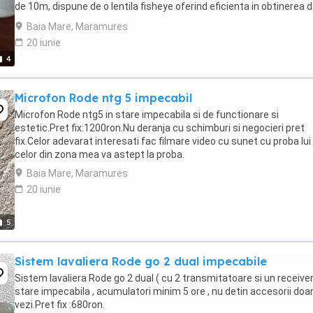
de 10m, dispune de o lentila fisheye oferind eficienta in obtinerea 
imagini cu unghi de 360 grade. Are ...
Baia Mare, Maramures
20 iunie
4
Microfon Rode ntg 5 impecabil
Microfon Rode ntg5 in stare impecabila si de functionare si
estetic.Pret fix:1200ron.Nu deranja cu schimburi si negocieri pret
fix.Celor adevarat interesati fac filmare video cu sunet cu proba lui 
celor din zona mea va astept la proba.
Baia Mare, Maramures
20 iunie
5
Sistem lavaliera Rode go 2 dual impecabile
Sistem lavaliera Rode go 2 dual ( cu 2 transmitatoare si un receiver 
stare impecabila , acumulatori minim 5 ore , nu detin accesorii doa
vezi.Pret fix :680ron.