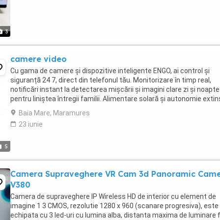
3
camere video
Cu gama de camere și dispozitive inteligente ENGO, ai control și
siguranță 24 7, direct din telefonul tău. Monitorizare în timp real,
notificări instant la detectarea mișcării și imagini clare zi și noapte
pentru liniștea întregii familii. Alimentare solară și autonomie exti
Detectare mișcare ...
Baia Mare, Maramures
23 iunie
5
Camera Supraveghere VR Cam 3d Panoramic Cam
V380
Camera de supraveghere IP Wireless HD de interior cu element de
imagine 1 3 CMOS, rezolutie 1280 x 960 (scanare progresiva), este
echipata cu 3 led-uri cu lumina alba, distanta maxima de luminare f