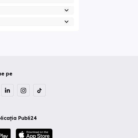
ne pe
licația Publi24