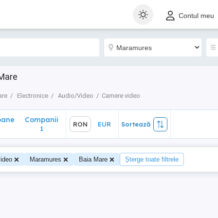
ane
Companii
RON
EUR
Sortează
Contul meu
1
Mare
are
Electronice
Audio/Video
Camere video
oane
Companii
RON
EUR
Sortează
1
ideo
Maramures
Baia Mare
Șterge toate filtrele