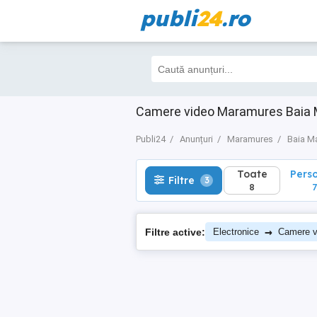
publi
24
.ro
Toate
Perso
Filtre
3
8
7
Camere video Maramures Baia 
Publi24
Anunțuri
Maramures
Baia M
Toate
Pers
Filtre
3
8
7
→
Filtre active:
Electronice
Camere v