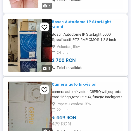
Telefon validat
ore (wav 512 kb) conexiune ...
6
Bosch Autodome IP StarLight
5000i
Bosch Autodome IP StarLight 5000i
Specificatii: PTZ 2MP CMOS 1 2.8 inch
HDR 30x Encoding Video H.264 Port RJ45
Voluntari, Ilfov
Rezistenta IP66 Suport PoE (Power-over-
24 iulie
Ethernet) Setul este nou, sigilat, si original.
2 700 RON
Pretul mare este pentru kitul intreg.
Telefon validat
5
Camera auto hikvision
camera auto hikvision C8PRO,wifi,suporta
card 265gb,rezoluție 4k,funcție inteligenta
ADAS ,microfon incorporat ,G-senzor,ettc
Popesti-Leordeni, Ilfov
22 iulie
449 RON
479 RON