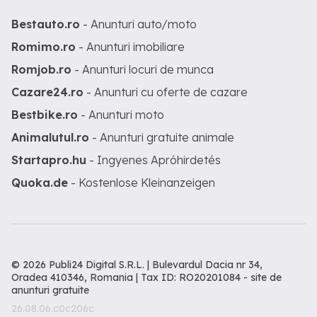
Bestauto.ro
- Anunturi auto/moto
Romimo.ro
- Anunturi imobiliare
Romjob.ro
- Anunturi locuri de munca
Cazare24.ro
- Anunturi cu oferte de cazare
Bestbike.ro
- Anunturi moto
Animalutul.ro
- Anunturi gratuite animale
Startapro.hu
- Ingyenes Apróhirdetés
Quoka.de
- Kostenlose Kleinanzeigen
© 2026 Publi24 Digital S.R.L. | Bulevardul Dacia nr 34,
Oradea 410346, Romania | Tax ID: RO20201084 -
site de
anunturi gratuite
26.08.06.c0c206c