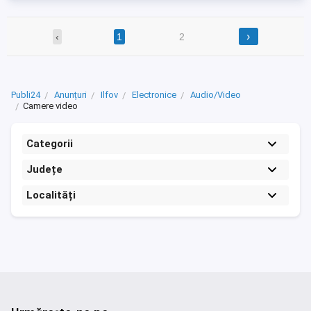
›
‹
1
2
Publi24
Anunțuri
Ilfov
Electronice
Audio/Video
Camere video
Categorii
Județe
Localități