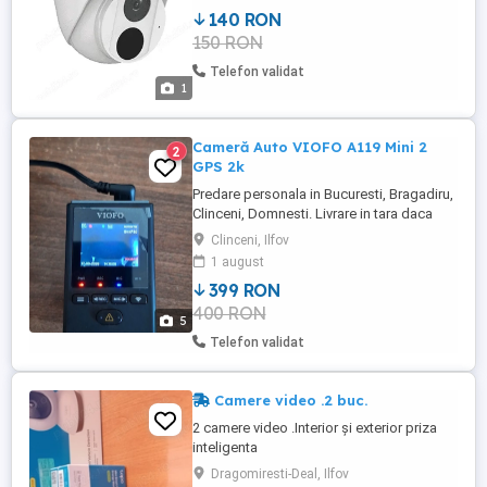
140 RON
150 RON
Telefon validat
1
Cameră Auto VIOFO A119 Mini 2
2
GPS 2k
Predare personala in Bucuresti, Bragadiru,
Clinceni, Domnesti. Livrare in tara daca
cumparatorul achita taxa de transport.
Clinceni, Ilfov
Produsul este in stare excelenta si a fost
1 august
folosit doar cu un card MAX ENDURANCE.
399 RON
Nu am avut nici o problema cu ea sa nu
400 RON
inregistreze sau sa nu faca poze. Pe
5
timpul verii cat masina ...
Telefon validat
Camere video .2 buc.
2 camere video .Interior și exterior priza
inteligenta
Dragomiresti-Deal, Ilfov