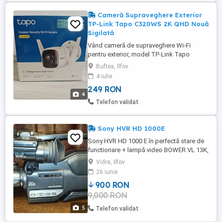
Cameră Supraveghere Exterior
TP-Link Tapo C320WS 2K QHD Nouă
Sigilată
Vând cameră de supraveghere Wi-Fi
pentru exterior, model TP-Link Tapo
C320WS. Oferă o rezoluție superioară și
Buftea, Ilfov
monitorizare color chiar și pe timp de
4 iulie
noapte. Rezoluție 2K QHD: Imagini clare și
249 RON
detaliate (4MP). Starlight Color Night
4
Vision: Imagini color de înaltă calitate în
Telefon validat
condiții de lumină scăzută. Detecție ...
Sony HVR HD 1000E
Sony HVR HD 1000 E în perfectă stare de
functionare + lampă video BOWER VL 13K,
cu toate cablurile și acesoriile incarcator
Vidra, Ilfov
conectică etc. Nu a fost folosită la nunți,
26 iunie
cumetrii etc. A fost folosită personal de
900 RON
nouă pentru filmări în familie HVR-
9,000 RON
HD1000E Specifications *1 These values
are calculated to ...
5
Telefon validat