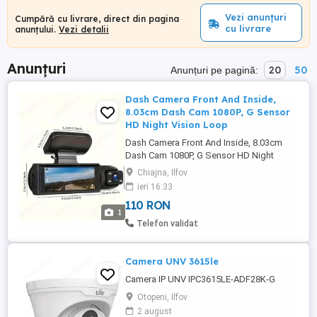
Vezi anunțuri
Cumpără cu livrare, direct din pagina
cu livrare
anunțului.
Vezi detalii
Anunțuri
20
50
Anunțuri pe pagină:
Dash Camera Front And Inside,
8.03cm Dash Cam 1080P, G Sensor
HD Night Vision Loop
Dash Camera Front And Inside, 8.03cm
Dash Cam 1080P, G Sensor HD Night
Vision Loop Pret: 110 RON Locatie: Militari
Chiajna, Ilfov
Residence Chiajna Contact WhatsApp: -
ieri 16:33
Cameră frontală wide-angle - Cameră
110 RON
interioară rotativă, ideală pentru ride-
1
sharing (Uber, Bolt) - LED-uri infraroșu
Telefon validat
pentru vedere pe timp de ...
Camera UNV 3615le
Camera IP UNV IPC3615LE-ADF28K-G
Otopeni, Ilfov
2 august