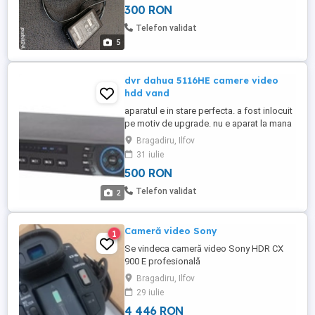
300 RON
Telefon validat
5
dvr dahua 5116HE camere video
hdd vand
aparatul e in stare perfecta. a fost inlocuit
pe motiv de upgrade. nu e aparat la mana
a saptea. sunt primul proprietar detin cutia
Bragadiru, Ilfov
aparatului si cred ca mai am si factura de
31 iulie
la cumparare. este modelul cu 4 intrari
500 RON
canale audio analog si 16 ch video. pentru
doritori se poate vinde cu proba, directa ...
Telefon validat
2
Cameră video Sony
1
Se vindeca cameră video Sony HDR CX
900 E profesională
Bragadiru, Ilfov
29 iulie
4 446 RON