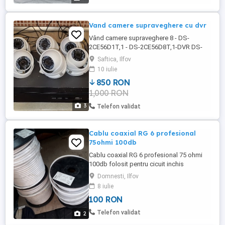
https: vimeo.com 125567443 VibraFreek ...
Vand camere supraveghere cu dvr
Vând camere supraveghere 8 - DS-
2CE56D1T,1 - DS-2CE56D8T,1-DVR DS-
7208HQHI-F1 N,Pret pentru tot sistemul
Saftica, Ilfov
1000 ron.
10 iulie
850 RON
1,000 RON
3
Telefon validat
Cablu coaxial RG 6 profesional
75ohmi 100db
Cablu coaxial RG 6 profesional 75 ohmi
100db folosit pentru cicuit inchis
televiziune sau sisteme de supraveghere
Domnesti, Ilfov
video!Rola 50m !Disponibile 4 role!Pret
8 iulie
100lei Rola 50m
100 RON
Telefon validat
2