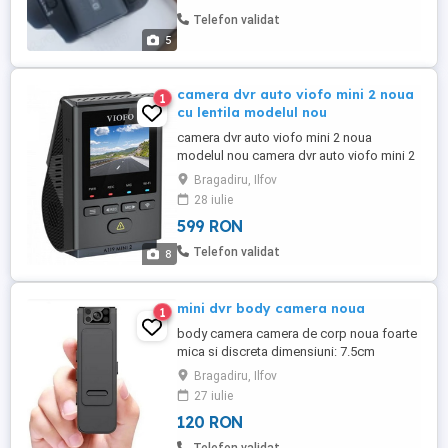
Telefon validat
5
camera dvr auto viofo mini 2 noua
1
cu lentila modelul nou
camera dvr auto viofo mini 2 noua
modelul nou camera dvr auto viofo mini 2
noua cu ,,vestita'' lentila model nou.
Bragadiru, Ilfov
camera e noua si are garantie scrisa (in
28 iulie
romania). are comenzi vocale, gps, mod
599 RON
parcare, si cam tot ce poate avea ca
dotari o camera de top. camera vede
Telefon validat
8
excelent atat ziua si noaptea, poate ...
mini dvr body camera noua
1
body camera camera de corp noua foarte
mica si discreta dimensiuni: 7.5cm
x2.5cm,x1cm greutate 23 grame poate
Bragadiru, Ilfov
afisa logo cu data si ora pe fimari. pentru
27 iulie
film bateria dureaza maxim 4 ore (avi
120 RON
1920x1080p) sau poate salva doar audio
caz in care bateria functioneaza pana in 8