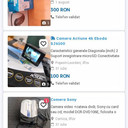
1 august
300 RON
Telefon validat
1
Camera Actiune 4k Eboda
SJ6100
Caracteristici generale Diagonala (inch) 2
Suport inregistrare microSD Conectivitate
Wi-Fi Conectori microUSB, Card
Popesti-Leordeni, Ilfov
microSDHC pana la 32 GB, HDMI Afisaj
31 iulie
Panou comanda LCD 2" Calitate imagine
100 RON
Format video 4K, 2.7K, 1080p, 720p
Rezolutie senzor (MP) 16MP 12MP 8MP
Telefon validat
5
5MP FPS 4K 30fps; 2.7K 30fps; Full ...
Comera Sony
1
Camera video +cateva dvdr, Sony cu card
sau cd, model DCR-DVD106E, folosita o
singura data. Nu cunosc alte detalii
Cernica, Ilfov
31 iulie