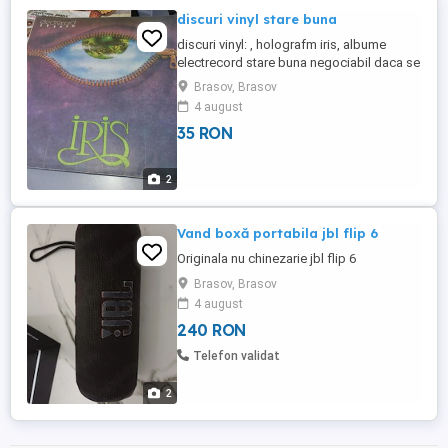
discuri vinyl stare buna
discuri vinyl: , holografm iris, albume
electrecord stare buna negociabil daca se
iau mai multe
Brasov, Brasov
4 august
35 RON
2
Vand boxă portabila jbl flip 6
Originala nu chinezarie jbl flip 6
Brasov, Brasov
4 august
240 RON
Telefon validat
2