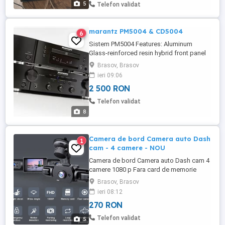
5
Telefon validat
marantz PM5004 & CD5004
6
Sistem PM5004 Features: Aluminum
Glass-reinforced resin hybrid front panel
Discrete-component amplifier with current
Brasov, Brasov
feedback Pre & Power amplifier Input
ieri 09:06
buffer circuit for High S N & Ch.
2 500 RON
Separation Source Direct Mode Fully
discrete, MM Phono Stage Active Filter
Telefon validat
type Tone Control, Loudness ...
8
Camera de bord Camera auto Dash
1
cam - 4 camere - NOU
Camera de bord Camera auto Dash cam 4
camere 1080 p Fara card de memorie
Produsul este NOU Pret 270 lei
Brasov, Brasov
ieri 08:12
270 RON
Telefon validat
5