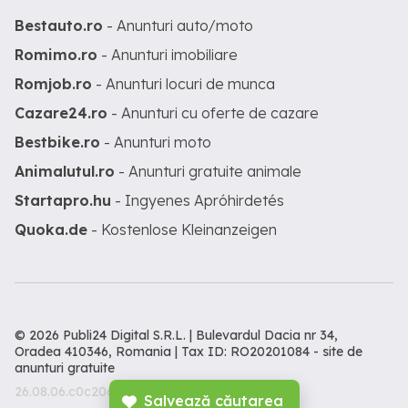
Bestauto.ro
- Anunturi auto/moto
Romimo.ro
- Anunturi imobiliare
Romjob.ro
- Anunturi locuri de munca
Cazare24.ro
- Anunturi cu oferte de cazare
Bestbike.ro
- Anunturi moto
Animalutul.ro
- Anunturi gratuite animale
Startapro.hu
- Ingyenes Apróhirdetés
Quoka.de
- Kostenlose Kleinanzeigen
© 2026 Publi24 Digital S.R.L. | Bulevardul Dacia nr 34,
Oradea 410346, Romania | Tax ID: RO20201084 -
site de
anunturi gratuite
26.08.06.c0c206c
Salvează căutarea