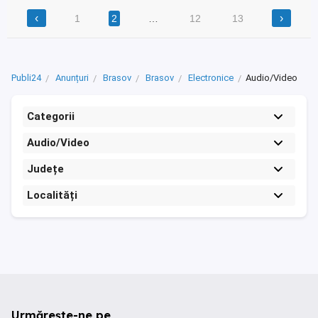
‹
›
1
2
…
12
13
Publi24
Anunțuri
Brasov
Brasov
Electronice
Audio/Video
Categorii
Audio/Video
Județe
Localități
Urmărește-ne pe