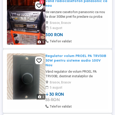
vand radiocasetofon panasonic ca
2
nou
de vanzare casetofon panasonic ca nou
la doar 300lei pret fix predare cu proba
Brasov, Brasov
5 august
300 RON
Telefon validat
5
Regulator volum PROEL PA TRV30B
30W pentru sisteme audio 100V
Nou
Vând regulator de volum PROEL PA
TRV30B, destinat instalațiilor de
sonorizare pe linie de 100V. 4 buc
Brasov, Brasov
disponibile Produsul este nou, în cutia
5 august
originală, cu manual de utilizare inclus.
30 RON
Caracteristici: Model: PROEL PA TRV30B
2
35 RON
Putere maximă: 30 W Pentru sisteme audio
pe linie de 100V 5 trepte de reglare ...
Telefon validat