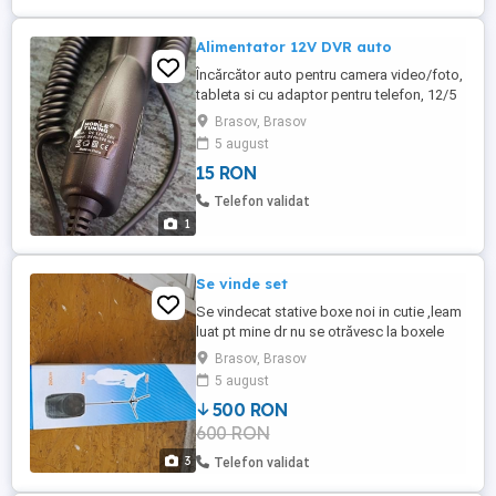
Alimentator 12V DVR auto
Încărcător auto pentru camera video/foto,
tableta si cu adaptor pentru telefon, 12/5
volti si 500 miliamperi si unul de 1.5
Brasov, Brasov
amperi cu cablu de 3.5 metri.
5 august
15 RON
Telefon validat
1
Se vinde set
Se vindecat stative boxe noi in cutie ,leam
luat pt mine dr nu se otrăvesc la boxele
mele
Brasov, Brasov
5 august
500 RON
600 RON
3
Telefon validat