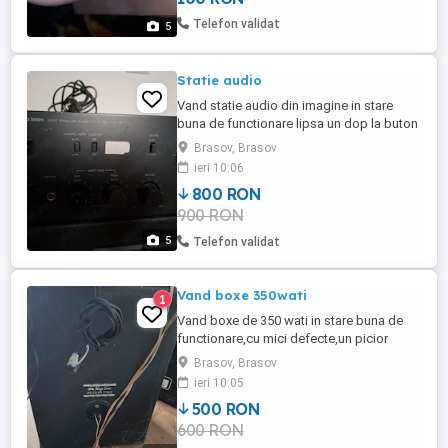
vinil, stare foarte bună * Carte de predici *
Telefon validat
5
Mașină ...
Statie audio
Vand statie audio din imagine in stare
buna de functionare lipsa un dop la buton
,pierdut la transport si un pic zgariat sus
Brasov, Brasov
nu e indoita sau busita.pret de 800 lei fix
ieri 10:06
nu deranjati inutil.
800 RON
900 RON
5
Telefon validat
Vand boxe 350wati
1
Vand boxe de 350 wati in stare buna de
functionare,cu mici defecte,un picior
plastic lipsa si o julitura de la
Brasov, Brasov
transport,pret 500 lei fix nu ofer transport
ieri 10:05
nu trimit,predare in bv.
500 RON
600 RON