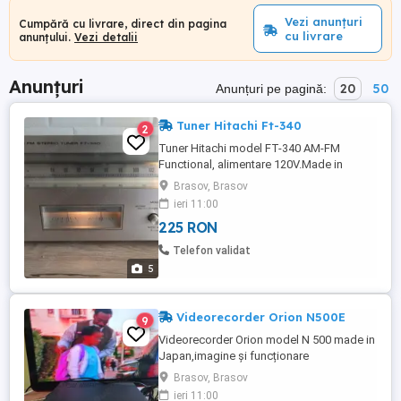
Vezi anunțuri
Cumpără cu livrare, direct din pagina
cu livrare
anunțului.
Vezi detalii
Anunțuri
20
50
Anunțuri pe pagină:
Tuner Hitachi Ft-340
2
Tuner Hitachi model FT-340 AM-FM
Functional, alimentare 120V.Made in
Japan. Preț fix+transport
Brasov, Brasov
ieri 11:00
225 RON
Telefon validat
5
Videorecorder Orion N500E
9
Videorecorder Orion model N 500 made in
Japan,imagine și funcționare
excelentă,vhs HQ Pal
Brasov, Brasov
B,G,Secam,Msecam.Pret fix+transport.
ieri 11:00