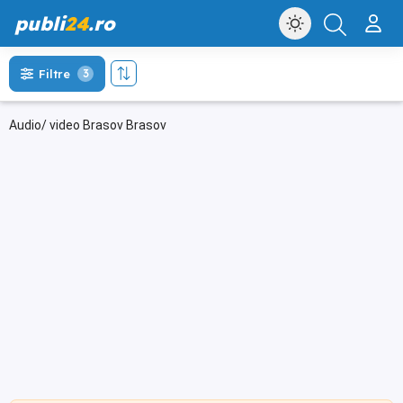
publi
24
.ro
Filtre
3
Audio/ video Brasov Brasov