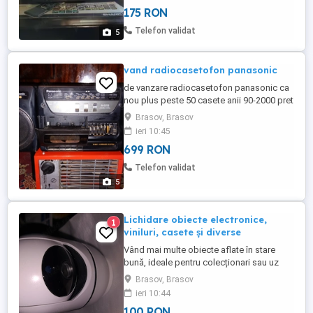
transport.
175 RON
Telefon validat
5
vand radiocasetofon panasonic
de vanzare radiocasetofon panasonic ca
nou plus peste 50 casete anii 90-2000 pret
total 700lei predare in Azuga, Busteni,
Brasov, Brasov
Brasov zero771042116
ieri 10:45
699 RON
Telefon validat
5
Lichidare obiecte electronice,
1
viniluri, casete și diverse
Vând mai multe obiecte aflate în stare
bună, ideale pentru colecționari sau uz
personal: * Radiocasetofon Panasonic *
Brasov, Brasov
TV Grundig, diagonală 56 cm * Cameră
ieri 10:44
Wi-Fi pentru interior * Casete audio din anii
100 RON
'90 2000 * Aproximativ 50 de discuri de