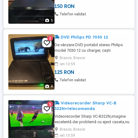
150 RON
Telefon validat
5
DVD Philips PD 7030 12
3
De vânzare DVD portabil stereo Philips
model 7030 12 cu charger, caști
HTC,geanta, puțin folosit,bateria are
Brasov, Brasov
autonomie de 2 h 30 min pe difuzoarele
ieri 10:59
incorporate și 3 h pe caști.Pret fix+
125 RON
transport.
Telefon validat
4
Videorecorder Sharp VC-B
5
322N+telecomanda
Videorecorder Sharp VC-B322N,imagine
excelentă dar problemă cu eject caseta,nu
totdeauna reușește să facă funcția până
Brasov, Brasov
la capăt,de aici si prețul, preț fix+
ieri 10:59