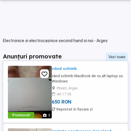
Electronice si electrocasnice second hand si noi - Arges
Anunțuri promovate
Vezi toate
vând schimb
vând schimb MacBook Air cu alt laptop cu
Windows
Pitesti, Arges
ieri 17:30
650 RON
Repostat în fiecare zi
Promovat
5