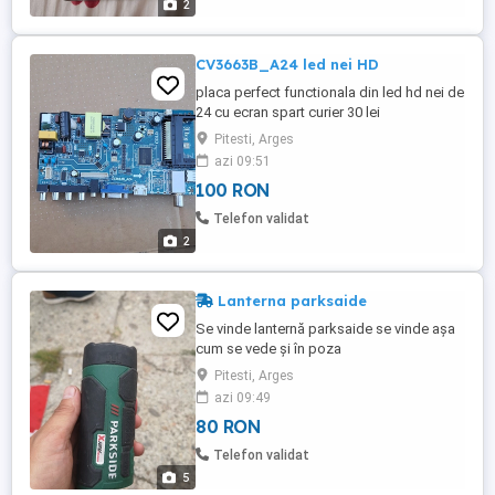
2
CV3663B_A24 led nei HD
placa perfect functionala din led hd nei de
24 cu ecran spart curier 30 lei
Pitesti, Arges
azi 09:51
100 RON
Telefon validat
2
Lanterna parksaide
Se vinde lanternă parksaide se vinde așa
cum se vede și în poza
Pitesti, Arges
azi 09:49
80 RON
Telefon validat
5