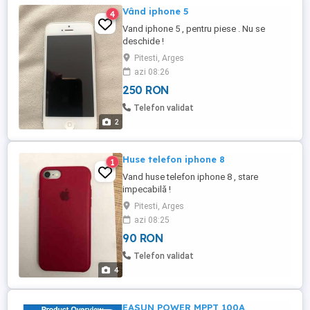
Vând iphone 5
4
Vand iphone 5 , pentru piese . Nu se
deschide !
Pitesti, Arges
azi 08:26
250 RON
Telefon validat
2
Huse telefon iphone 8
1
Vand huse telefon iphone 8 , stare
impecabilă !
Pitesti, Arges
azi 08:25
90 RON
Telefon validat
4
EASUN POWER MPPT 100A