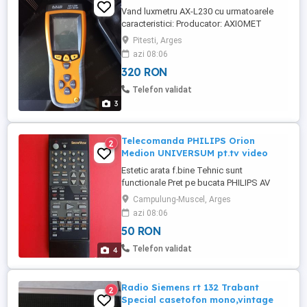
Vand luxmetru AX-L230 cu urmatoarele
caracteristici: Producator: AXIOMET
Model: AX-L230 LCD 3,75 CIFRE(3999)
Pitesti, Arges
Ilumina Bargraf 41 segmente Masurare
azi 08:06
maxima: 400.0Klux Acuratete =6% Citire 1,5
320 RON
ori secunda Pretul este fix si nu fac
schimburi.
Telefon validat
3
Telecomanda PHILIPS Orion
2
Medion UNIVERSUM pt.tv video
Estetic arata f.bine Tehnic sunt
functionale Pret pe bucata PHILIPS AV
5649 MEDION 076ROBC160 pt.tv video
Campulung-Muscel, Arges
recorder ORION Poze reale Am si alte
azi 08:06
produse pe site
50 RON
Telefon validat
4
Radio Siemens rt 132 Trabant
2
Special casetofon mono,vintage