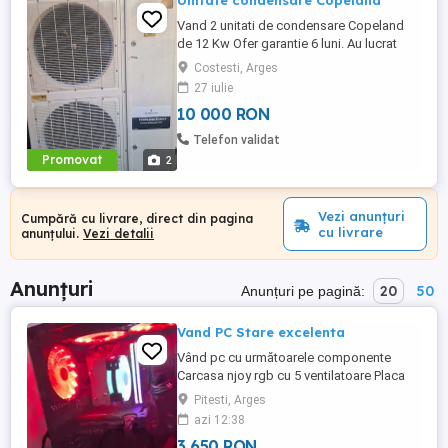
Unitate condensare Copeland
Vand 2 unitati de condensare Copeland
de 12 Kw Ofer garantie 6 luni. Au lucrat
decat 2 luni
Costesti, Arges
27 iulie
10 000 RON
Telefon validat
Promovat
2
Vezi anunțuri
Cumpără cu livrare, direct din pagina
cu livrare
anunțului.
Vezi detalii
Anunțuri
20
50
Anunțuri pe pagină:
Vand PC Stare excelenta
Vând pc cu următoarele componente
Carcasa njoy rgb cu 5 ventilatoare Placa
video rtx4060 de la gigabyte Procesor I5
Pitesti, Arges
10400EF 16 GB ram cu 3600 mhz rgb Placa
azi 12:38
de baza asus PRIME H510M-K Sursa 500
3 650 RON
de W Ssd de 512 GB Cooler aqirys rgb