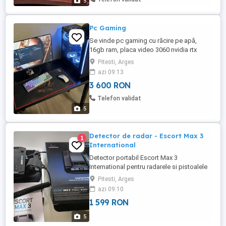
5
Pc Gaming
Se vinde pc gaming cu răcire pe apă,
16gb ram, placa video 3060 nvidia rtx
12GB, procesor Amd ryzen s3600, SSD
Pitesti, Arges
500gb Samsung și 1tb hard Monitor asus
azi 09:13
144hz Se vinde cu mouse,tastatura si
3 600 RON
căști wireless inclusiv scaunul și biroul Nu
fac schimburi, preț ușor negociabil în
Telefon validat
limita bunului simț
5
Detector de radar - Escort Max 3
1
International
Detector portabil Escort Max 3
International pentru radarele si pistoalele
laser de ultima generatie, Conectivitate
Pitesti, Arges
Bluetooth, Compatibilitate Apple CarPlay
azi 09:10
si Android Auto, Tehnologie invatare
1 599 RON
automata AutoLearnTM bazata pe GPS,
Filtrarea alertelor false IVTTM, Baza de
5
date Defender , Aplicatie Drive ...