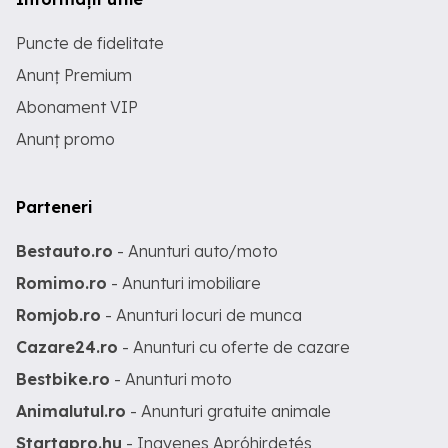
Puncte de fidelitate
Anunț Premium
Abonament VIP
Anunț promo
Parteneri
Bestauto.ro
- Anunturi auto/moto
Romimo.ro
- Anunturi imobiliare
Romjob.ro
- Anunturi locuri de munca
Cazare24.ro
- Anunturi cu oferte de cazare
Bestbike.ro
- Anunturi moto
Animalutul.ro
- Anunturi gratuite animale
Startapro.hu
- Ingyenes Apróhirdetés