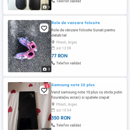
Telefon validat
1
Role de vanzare folosite
Role de vânzare folosite Sunati pentru
detalii tel
Pitesti, Arges
azi 12:08
77 RON
Telefon validat
1
Samsung note 10 plus
1
Vand samsung note 10 plus cu sticla putin
fisurata(nu ecran) si spatele crapat
Pitesti, Arges
azi 10:54
350 RON
Telefon validat