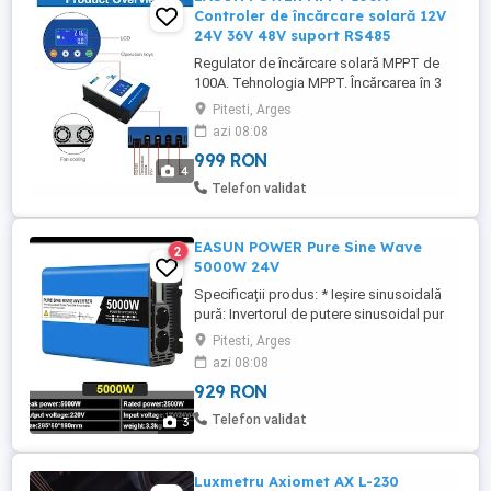
Controler de încărcare solară 12V
24V 36V 48V suport RS485
Regulator de încărcare solară MPPT de
100A. Tehnologia MPPT. Încărcarea în 3
etape optimizează performanța bateriei.
Pitesti, Arges
Detectare automată a tensiunii bateriei
azi 08:08
pentru 12V 24V 36V 48V. Protecție baterie
999 RON
OVP, baterie LDV. Protecție solară OVP,
4
supraîncărcare, supratemperatură.
Telefon validat
Protecție la polaritate ...
EASUN POWER Pure Sine Wave
2
5000W 24V
Specificații produs: * Ieșire sinusoidală
pură: Invertorul de putere sinusoidal pur
de 5000 W și 4000 W oferă o ieșire
Pitesti, Arges
sinusoidală impecabilă, cu un THD
azi 08:08
(distorsiune armonică totală) mai mic de
929 RON
3%, asigurând compatibilitatea cu o gamă
largă de electronice și aparate sensibile. *
Telefon validat
3
Eficiență ridicată: Invertorul ...
Luxmetru Axiomet AX L-230