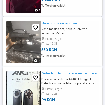
Mai am garanție la placa video și la ramii
Telefon validat
.Mai multe detalii ...
3
Masina sex cu accesorii
Vand masina sex, noua cu diverse
accesorii. 550 lei
Pitesti, Arges
azi 12:38
550 RON
Telefon validat
5
Detector de camere si microfoane
Dispozitivul este un AK400 Intelligent
Detector, un mini-detector portabil anti-
spionaj conceput pentru localizarea
Pitesti, Arges
camerelor ascunse, a microfoanelor și a
azi 12:25
dispozitivelor de urmărire GPS.
99 RON