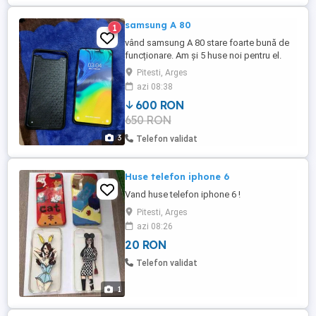
samsung A 80
1
vând samsung A 80 stare foarte bună de
funcționare. Am și 5 huse noi pentru el.
Prețul este fix
Pitesti, Arges
azi 08:38
600 RON
650 RON
3
Telefon validat
Huse telefon iphone 6
Vand huse telefon iphone 6 !
Pitesti, Arges
azi 08:26
20 RON
Telefon validat
1