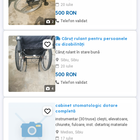
20 iulie
500 RON
Telefon validat
2
Căruț rulant pentru persoanele
cu dizabilități
Căruț rulant în stare bună
Sibiu, Sibiu
20 iulie
500 RON
Telefon validat
4
cabinet stomatologic dotare
completă
instrumentar (30 truse) clești, elevatoare,
chiurete, fuloare, inst. detartraj materiale
etc Mobilier cabinet i sala de asteptare
Medias, Sibiu
17 iulie