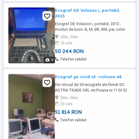
Ecograf GE Voluson i, portabil,
2013
Ecograf GE Voluson i, portabil, 2013 -
moduri de lucru: B, M, BB, BM, pw, color
doppler, -domenii: Abdomen, ginecologie,
Sibiu, Sibiu
urologie, vascular, un conector (folosire
30 iulie
alternativa a sondelor), fara 4D. pret 9600
50 244 RON
Euro cu 2 sonde :convexa si lineara. Cu
carucior care are conectori pentru 2
Telefon validat
5
sonde.
Ecograf ge vivid s5 -voluson e8
Din stocul de 30 ecografe ale firmei SC
ASTRA TRADE SRL str.Poiana nr.11 bl.32
PC Sibiu, va oferim la pret promotional
Sibiu, Sibiu
ecograf GE VIVID S5 , 2010, 9.900 euro
30 iulie
plus tva. Sonda 3S-RS costa 2.800 euro
51 814 RON
plus tva. Din gama ecografelor 4D,
promotia se face la VOLUSON E6, 2011,
Telefon validat
BT13, fara 12.600 euro plus tva, ...