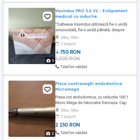
Vasindux PRO 3.0 V2 - Echipament
medical cu inductie.
"Salteaua Vasindux utilizează fie o undă
sinusoidală, fie o undă pătrată, despre
care studiile au demonstrat că sunt
Sibiu, Sibiu
eficiente pentru îmbunătățirea circulației,
4 august
stimularea celulară și regenerare. Ce este
750 RON
terapia Vasindux PEMF? PEMF este un
1,000 RON
acronim pentru Câmp Electromagnetic
3
Pulsat (Pulsed Electro-Magnetic ...
Telefon validat
Piesa contraunghi endodontica
Micromega
Piesa cot endodontica, cu reductie 100:1
Micro Mega de fabricatie franceza. Cap
miniatural, angulat la 20 grade pentru
Sibiu, Sibiu
acces facil. Functioneaza ireprosabil !
3 august
2 150 RON
Telefon validat
2