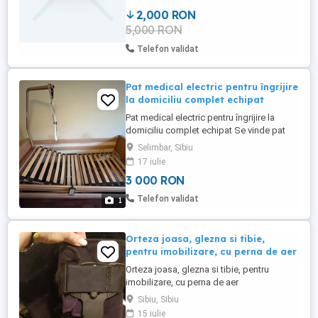
2,000 RON
5,000 RON
Telefon validat
Pat medical electric pentru îngrijire
la domiciliu complet echipat
Pat medical electric pentru îngrijire la
domiciliu complet echipat Se vinde pat
medical pentru persoane imobilizate la
Selimbar, Sibiu
pat, vârstnici sau pacienți aflați în
17 iulie
recuperare, aflat în stare foarte bună de
3 000 RON
funcționare. Patul este robust, sigur și
oferă confort atât pacientului, cât și
Telefon validat
1
persoanei care îl ...
Orteza joasa, glezna si tibie,
pentru imobilizare, cu perna de aer
Orteza joasa, glezna si tibie, pentru
imobilizare, cu perna de aer
Sibiu, Sibiu
15 iulie