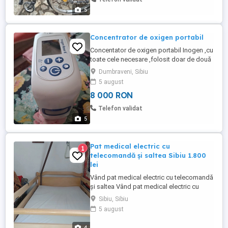
5
Concentrator de oxigen portabil
Concentator de oxigen portabil Inogen ,cu
toate cele necesare ,folosit doar de două
ori ,greutate 2,5 kg
Dumbraveni, Sibiu
5 august
8 000 RON
Telefon validat
5
Pat medical electric cu
1
telecomandă și saltea Sibiu 1.800
lei
Vând pat medical electric cu telecomandă
și saltea Vând pat medical electric cu
telecomandă, împreună cu saltea, în stare
Sibiu, Sibiu
foarte bună de funcționare. Caracteristici:
5 august
Reglare electrică cu telecomandă Ridicare
spătar și suport pentru picioare Laterale
4