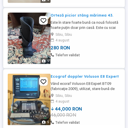
de protecție rabatabile Roți cu sistem de
blocare Include ...
Orteză picior stâng mărimea 43.
Este în stare foarte bună ca nouă folosită
foarte puțin doar prin casă. Este cu scai
strânge foarte bine pe picior cât este
Sibiu, Sibiu
necesar. Trimit și pe curier in țară.
4 august
280 RON
Telefon validat
5
Ecograf doppler Voluson E8 Expert
Vând ecoraf Voluson E8 Expert BT09
(fabricaţie 2009), utilizat, stare bună de
funcţionare. Se vinde cu sonda convexă
Sibiu, Sibiu
2D (4C-D). Softurile instalate apar în
4 august
pozele de prezentare.
44,000 RON
46,000 RON
5
Telefon validat