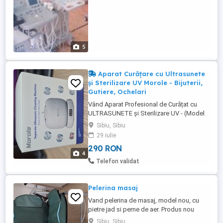
5
Aparat Curățare cu Ultrasunete
și Sterilizare UV Morole - Bijuterii,
Gutiere, Ochelari
Vând Aparat Profesional de Curățat cu
ULTRASUNETE și Sterilizare UV - (Model
Nou) Aparatul folosește tehnologia
Sibiu, Sibiu
ultrasunetelor de înaltă frecvență (45.000
29 iulie
Hz) combinată cu lumină UV
290 RON
dezinfectantă, eliminând 99.9% din
4
bacterii și murdăria din locurile imposibil
Telefon validat
de atins manual. Ideal pentru îngrijirea ...
Pelerina masaj
Vand pelerina de masaj, model nou, cu
pietre jad si perne de aer. Produs nou
nout, cu garanție si factura. Tel. .
Sibiu, Sibiu