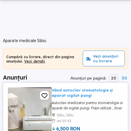
Aparate medicale Sibiu
Vezi anunțuri
Cumpără cu livrare, direct din pagina
cu livrare
anunțului.
Vezi detalii
Anunțuri
20
50
Anunțuri pe pagină:
Vând autoclav stomatologie și
aparat sigilat pungi
Autoclav sterilizator pentru stomatoligie si
aparat de sigilat pungi. Puțin utilizat , doar
un an Pentru informații mai multe sunați la
Sibiu, Sibiu
tel
ieri 09:43
6,500 RON