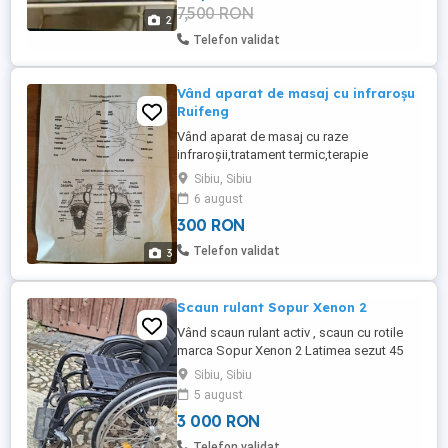
7,500 RON
2
Telefon validat
Vând aparat de masaj cu infraroșu
Ruifeng
Vând aparat de masaj cu raze
infraroșii,tratament termic,terapie
magnetică cu aplicație direct pe suprafața
Sibiu, Sibiu
corpului. Indicații: artrită,reumatism,
6 august
luxații,ruperi musculare,fisuri musculare,
300 RON
amorțeală membre, osteoporoză,
spondiloză,insomnie,dureri de
Telefon validat
3
cap,indigestie, gastrită,hemoroizi,dureri
fesiere ...
Scaun rulant Sopur Xenon 2
Vând scaun rulant activ , scaun cu rotile
marca Sopur Xenon 2 Latimea sezut 45
cm Arată foarte bine Detalii la telefon
Sibiu, Sibiu
5 august
3 000 RON
Telefon validat