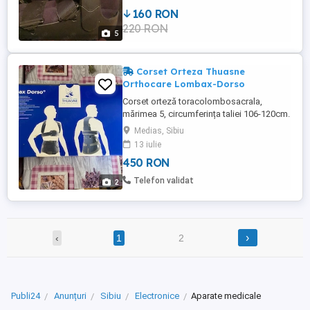
160 RON
220 RON
5
Corset Orteza Thuasne
Orthocare Lombax-Dorso
Corset orteză toracolombosacrala,
mărimea 5, circumferința taliei 106-120cm.
Folosită de 3 ori, ca nouă, fără urme de
Medias, Sibiu
uzură. Preț negociabil
13 iulie
450 RON
Telefon validat
2
›
‹
1
2
Publi24
Anunțuri
Sibiu
Electronice
Aparate medicale