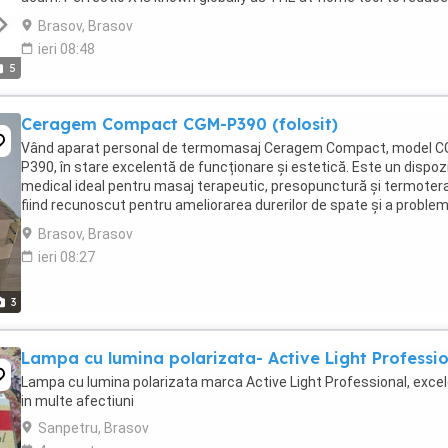
wrinkles, fine lines and visible ...
Brasov, Brasov
ieri 08:48
5
Ceragem Compact CGM-P390 (folosit)
Vând aparat personal de termomasaj Ceragem Compact, model 
P390, în stare excelentă de funcționare și estetică. Este un dispozi
medical ideal pentru masaj terapeutic, presopunctură și termotera
fiind recunoscut pentru ameliorarea durerilor de spate și a problem
de coloană. Aparatul a fost ...
Brasov, Brasov
ieri 08:27
3
Lampa cu lumina polarizata- Active Light Professi
Lampa cu lumina polarizata marca Active Light Professional, exce
in multe afectiuni
Sanpetru, Brasov