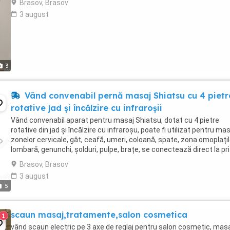
Brasov, Brasov
3 august
3
Vând convenabil pernă masaj Shiatsu cu 4 pietr
rotative jad și încălzire cu infraroșii
Vând convenabil aparat pentru masaj Shiatsu, dotat cu 4 pietre
rotative din jad și încălzire cu infraroșu, poate fi utilizat pentru mas
zonelor cervicale, gât, ceafă, umeri, coloană, spate, zona omoplațil
lombară, genunchi, șolduri, pulpe, brațe, se conectează direct la pr
de 220 V, nu consumă ...
Brasov, Brasov
3 august
5
scaun masaj,tratamente,salon cosmetica
1
vând scaun electric pe 3 axe de reglaj pentru salon cosmetic, mas