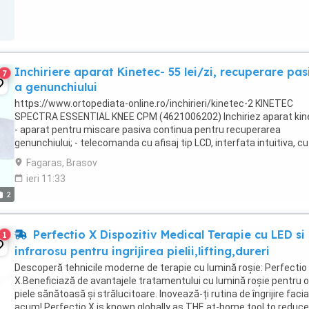
Inchiriere aparat Kinetec- 55 lei/zi, recuperare pas
7
a genunchiului
https://www.ortopediata-online.ro/inchirieri/kinetec-2 KINETEC
SPECTRA ESSENTIAL KNEE CPM (4621006202) Inchiriez aparat kin
- aparat pentru miscare pasiva continua pentru recuperarea
genunchiului; - telecomanda cu afisaj tip LCD, interfata intuitiva, cu
afisaj multilingv; - functie de feedback ...
Fagaras, Brasov
ieri 11:33
2
Perfectio X Dispozitiv Medical Terapie cu LED si
1
infrarosu pentru ingrijirea pielii,lifting,dureri
Descoperă tehnicile moderne de terapie cu lumină roșie: Perfectio
X.Beneficiază de avantajele tratamentului cu lumină roșie pentru o
piele sănătoasă și strălucitoare. Inovează-ți rutina de îngrijire facia
acum! Perfectio X is known globally as THE at-home tool to reduce