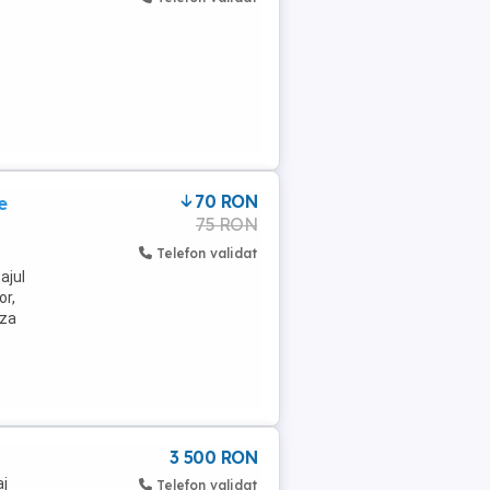
70 RON
e
75 RON
Telefon validat
ajul
or,
iza
3 500 RON
aj
Telefon validat