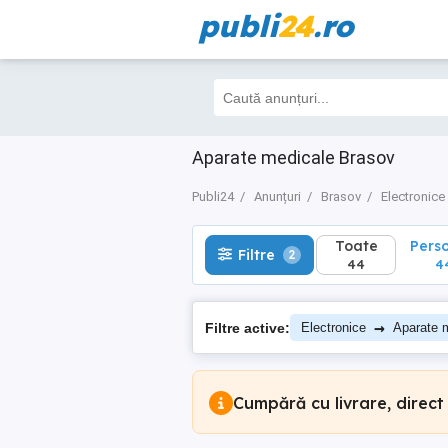
publi
24
.ro
Toate
Perso
Filtre
2
44
44
Aparate medicale Brasov
Publi24
Anunțuri
Brasov
Electronice
Toate
Pers
Filtre
2
44
4
→
Filtre active:
Electronice
Aparate 
Cumpără cu livrare, direct