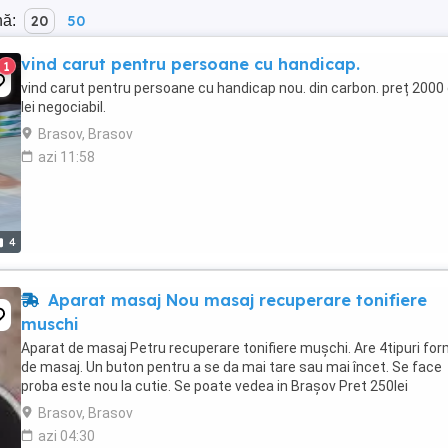
nă:
20
50
vind carut pentru persoane cu handicap.
1
vind carut pentru persoane cu handicap nou. din carbon. preț 2000
lei negociabil.
Brasov, Brasov
azi 11:58
4
Aparat masaj Nou masaj recuperare tonifiere
muschi
Aparat de masaj Petru recuperare tonifiere mușchi. Are 4tipuri fo
de masaj. Un buton pentru a se da mai tare sau mai încet. Se face
proba este nou la cutie. Se poate vedea in Brașov Pret 250lei
Brasov, Brasov
azi 04:30