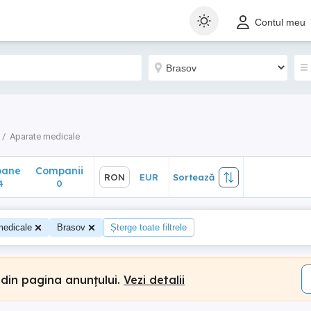
ane
Companii
RON
EUR
Sortează
Contul meu
0
Aparate medicale
oane
Companii
RON
EUR
Sortează
4
0
medicale
Brasov
Șterge toate filtrele
 din pagina anunțului.
Vezi detalii