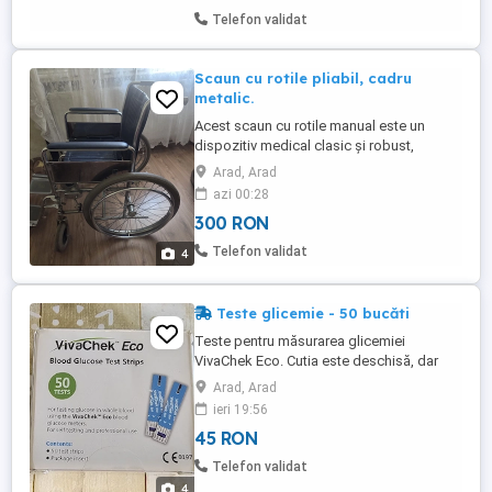
timpul ...
Telefon validat
Scaun cu rotile pliabil, cadru
metalic.
Acest scaun cu rotile manual este un
dispozitiv medical clasic și robust,
conceput pentru a facilita deplasarea
Arad, Arad
persoanelor cu mobilitate redusă, fie
azi 00:28
temporar, fie permanent.
300 RON
Telefon validat
4
Teste glicemie - 50 bucăti
Teste pentru măsurarea glicemiei
VivaChek Eco. Cutia este deschisă, dar
cele două flacoane sunt sigilate, după cu
Arad, Arad
ser poate observa în fotografii. Se
ieri 19:56
utilizează împreună cu glucometrul
45 RON
VivaChek Eco.
Telefon validat
4