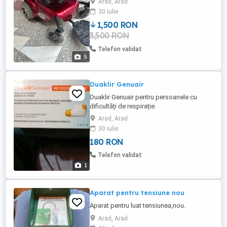
Arad, Arad
30 iulie
1,500 RON
3,500 RON
Telefon validat
5
Duaklir Genuair
Duaklir Genuair pentru persoanele cu
dificultăți de respirație.
Arad, Arad
30 iulie
180 RON
Telefon validat
1
Aparat pentru tensiune nou
Aparat pentru luat tensiunea,nou.
Arad, Arad