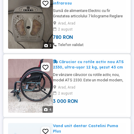
infrarosu
Sursă de alimentare Electric cu fir
Greutatea articolului 7 kilograme Reglare
individuală: 15 niveluri de masaj, 7 niveluri
Arad, Arad
de infraroșu, 3 niveluri de timp (10, 20 sau
2 august
30 de minute), telecomandă Masaj
780 RON
intensiv tonifiere și relaxare Cu tehnica
dovedită de reflexoterapie și
Telefon validat
2
presopunctură Folosit putin, ...
Cărucior cu rotile activ nou ATS
2330, ultra-ușor 12 kg, șezut 43 cm
De vânzare cărucior cu rotile activ, nou,
model ATS 2330. Este un model modern,
cu dimensiuni ultra-compacte, ideal
Arad, Arad
pentru persoane active care desfășoară
2 august
activități zilnice intense. Caracteristici
3 000 RON
Principale: Structură ușoară: Greutate
redusă de doar 12 kg. Durabilitate:
4
Schelet metalic rezistent ...
Vand unit dentar Castelini Puma
Plus