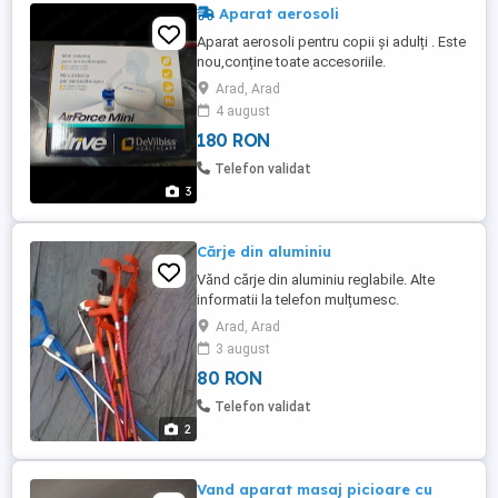
Aparat aerosoli
Aparat aerosoli pentru copii și adulți . Este
nou,conține toate accesoriile.
Arad, Arad
4 august
180 RON
Telefon validat
3
Cărje din aluminiu
Vănd cărje din aluminiu reglabile. Alte
informatii la telefon mulțumesc.
Arad, Arad
3 august
80 RON
Telefon validat
2
Vand aparat masaj picioare cu