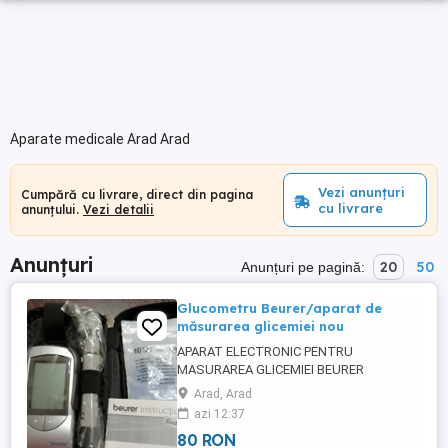
Aparate medicale Arad Arad
Vezi anunțuri
Cumpără cu livrare, direct din pagina
cu livrare
anunțului.
Vezi detalii
Anunțuri
20
50
Anunțuri pe pagină:
Glucometru Beurer/aparat de
măsurarea glicemiei nou
APARAT ELECTRONIC PENTRU
MASURAREA GLICEMIEI BEURER
(GERMANIA) - NOU - Aparatul are inclus in
Arad, Arad
pachet 10 ace de unică folosință -
azi 12:37
instructiuni de utilizare in limba română si
80 RON
husa de depozitare/transport LIVRARE ÎN