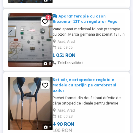
1
Aparat terapie cu ozon
3
Biozomat 13T cu regulator Pego
Vand aparat medicinal folosit pt terapia
cu ozon. Marca germana Biozomat 13T. in
stare f buna,functional. pret 200euro
Arad, Arad
regulator oxigen,marca Pego,stare f buna
azi 09:05
pret 50euro trimit prin curier ,numai cu
1 051 RON
plata in avans
Telefon validat
5
Set cârje ortopedice reglabile
Modele cu sprijin pe antebraț și
axilar
Pachet format din două tipuri diferite de
cârje ortopedice, ideale pentru diverse
etape ale recuperării medicale după
Arad, Arad
fracturi, entorse sau intervenții chirurgicale
azi 00:28
la membrele inferioare. Ambele modele
90 RON
sunt realizate din aluminiu eloxat rezistent
2
100 RON
și ușor, oferind stabilitate și siguranță în