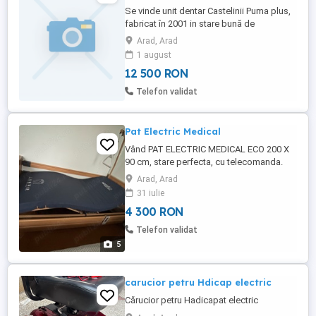
Se vinde unit dentar Castelinii Puma plus,
fabricat în 2001 in stare bună de
funcționare. A fost utilizat cu regularitate
Arad, Arad
și întreținut corespunzător. Motivul
1 august
vânzării: achiziționarea unui model nou. -
12 500 RON
Scaunul se poate vedea in Arad fiind
demontat , infoliat si așezat pe europalet,
Telefon validat
pregătit pentru transport - ...
Pat Electric Medical
Vând PAT ELECTRIC MEDICAL ECO 200 X
90 cm, stare perfecta, cu telecomanda.
Este dotat cu saltea antiescară
Arad, Arad
impermeabilă. Roti cu frane de blocare, cu
31 iulie
grilaje laterale din lemn natur, reglabile.
4 300 RON
Înălțime reglabilă 38-82 cm. Greutate
maxima sustinuta: 185 kg Este prevazut cu
Telefon validat
4 motoare.
5
carucior petru Hdicap electric
Cărucior petru Hadicapat electric