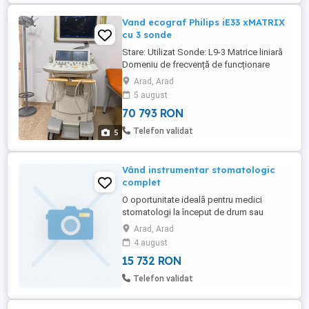
Vand ecograf Philips iE33 xMATRIX
cu 3 sonde
Stare: Utilizat Sonde: L9-3 Matrice liniară
Domeniu de frecvență de funcționare
extins de la 9 la 3 MHz. Imagistică
Arad, Arad
trapezoidală de 15 grade. Lungime
5 august
efectivă a aperturii de 38 mm. Doppler
70 793 RON
pulsat orientabil, Doppler color și Color
Power Angio, SonoCT, XRES, Panoramic
Telefon validat
5
și Imagistică armonică. Aplicații ...
Vând instrumentar stomatologic
complet
O oportunitate ideală pentru medici
stomatologi la început de drum sau
pentru completarea dotării unui cabinet!
Arad, Arad
Vând set complet de instrumentar
4 august
stomatologic, în stare foarte bună,
15 732 RON
rezultat din desființarea unui cabinet
stomatologic din Arad. Setul include tot
Telefon validat
ce este necesar pentru a începe
activitatea ...