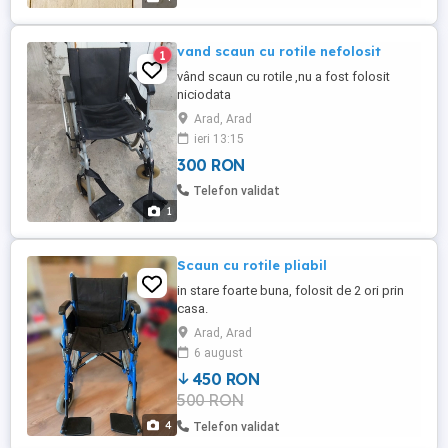
vand scaun cu rotile nefolosit
1
vând scaun cu rotile ,nu a fost folosit
niciodata
Arad, Arad
ieri 13:15
300 RON
Telefon validat
1
Scaun cu rotile pliabil
in stare foarte buna, folosit de 2 ori prin
casa.
Arad, Arad
6 august
450 RON
500 RON
4
Telefon validat