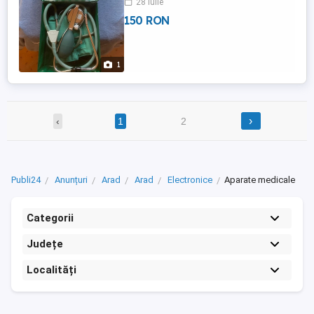
28 iulie
150 RON
1
›
‹
1
2
Publi24
Anunțuri
Arad
Arad
Electronice
Aparate medicale
Categorii
Județe
Localități